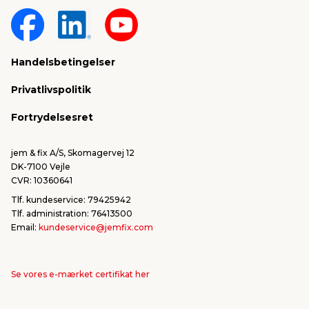
Om jem & fix
Fragt & levering
Sponsorater & projekter
Reklamation
Handelsbetingelser
Konkurrencevindere
Varemærker
Privatlivspolitik
FSC®
Falske mails & svindel
Fortrydelsesret
Bliv leverandør/Become supplier
Fortryd ordre
jem & fix A/S, Skomagervej 12
DK-7100 Vejle
CVR: 10360641
Tlf. kundeservice: 79425942
Tlf. administration: 76413500
Email:
kundeservice@jemfix.com
Se vores e-mærket certifikat her