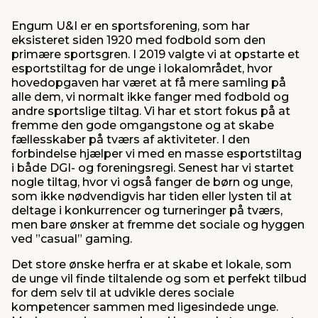
Engum U&I er en sportsforening, som har
eksisteret siden 1920 med fodbold som den
primære sportsgren. I 2019 valgte vi at opstarte et
esportstiltag for de unge i lokalområdet, hvor
hovedopgaven har været at få mere samling på
alle dem, vi normalt ikke fanger med fodbold og
andre sportslige tiltag. Vi har et stort fokus på at
fremme den gode omgangstone og at skabe
fællesskaber på tværs af aktiviteter. I den
forbindelse hjælper vi med en masse esportstiltag
i både DGI- og foreningsregi. Senest har vi startet
nogle tiltag, hvor vi også fanger de børn og unge,
som ikke nødvendigvis har tiden eller lysten til at
deltage i konkurrencer og turneringer på tværs,
men bare ønsker at fremme det sociale og hyggen
ved ”casual” gaming.
Det store ønske herfra er at skabe et lokale, som
de unge vil finde tiltalende og som et perfekt tilbud
for dem selv til at udvikle deres sociale
kompetencer sammen med ligesindede unge.