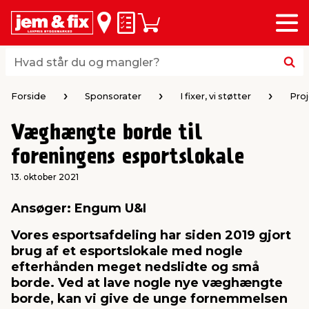
Menu
bage
bage
bage
bage
bage
bage
bage
bage
bage
Huskeseddel
Indkøbskurv
i
i
i
i
i
i
i
i
i
byggematerialer
haven
huset
vvs
el & belysning
maling & kemi
værktøj
bil & fritid
sæsonafslutning
Hvad står du og mangler?
Hvad står du og mangler?
stelse
gning
dsel & varme
værelse
kler
dørsmaling
ktøj
udstyr
nafslutning
Forside
Sponsorater
I fixer, vi støtter
Pro
Væghængte borde til
 loft & vægge
oldning
t
ndørsbelysning
ndørsmaling
værktøj
udstyr
foreningens esportslokale
& vinduer
møbler
tning
haner & armatur
dørsbelysning
udstyr
aring af værktøj
ing
13. oktober 2021
Ansøger: Engum U&I
eplader
redskaber
er & ophæng
e
lder
ring & kemikalier
e maskiner
rtikler
Vores esportsafdeling har siden 2019 gjort
brug af et esportslokale med nogle
& brædder
maskiner
ing & opbevaring
 & ventilation
t Home
el- & fugemasse
redskaber
ronik
efterhånden meget nedslidte og små
borde. Ved at lave nogle nye væghængte
borde, kan vi give de unge fornemmelsen
ruktion
bygninger
ner & persienner
 & kloak
okker
r & spande
& underholdning