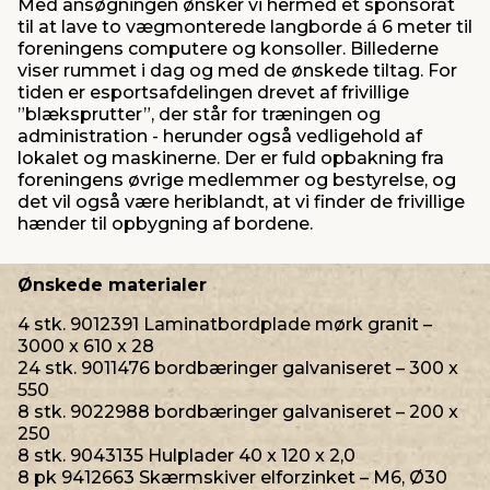
Med ansøgningen ønsker vi hermed et sponsorat
til at lave to vægmonterede langborde á 6 meter til
foreningens computere og konsoller. Billederne
viser rummet i dag og med de ønskede tiltag. For
tiden er esportsafdelingen drevet af frivillige
”blæksprutter”, der står for træningen og
administration - herunder også vedligehold af
lokalet og maskinerne. Der er fuld opbakning fra
foreningens øvrige medlemmer og bestyrelse, og
det vil også være heriblandt, at vi finder de frivillige
hænder til opbygning af bordene.
Ønskede materialer
4 stk. 9012391 Laminatbordplade mørk granit –
3000 x 610 x 28
24 stk. 9011476 bordbæringer galvaniseret – 300 x
550
8 stk. 9022988 bordbæringer galvaniseret – 200 x
250
8 stk. 9043135 Hulplader 40 x 120 x 2,0
8 pk 9412663 Skærmskiver elforzinket – M6, Ø30