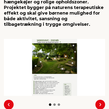
hængekøjer og rolige opholdszoner.
Projektet bygger på naturens terapeutiske
effekt og skal give børnene mulighed for
indretning
er & sikkerhed
 fittings
dsbelysning
eklædning
& udendørs spa
både aktivitet, sansning og
tilbagetrækning i trygge omgivelser.
r & stilladser
e
behandling
ne, data & TV
& fritid
debeklædning
ing
asser & standere
rier
 sko
antning
ri & syltning
dyr & ukrudt
Forrige
Næs