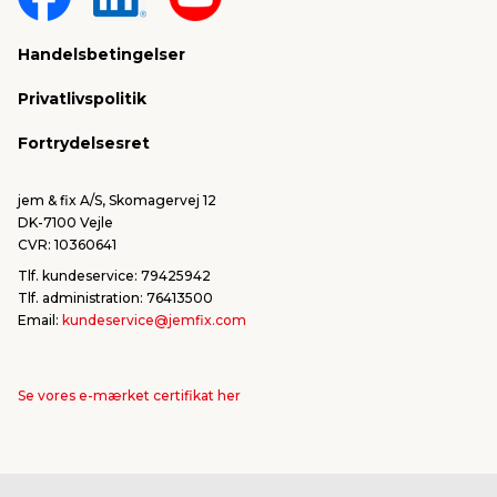
Sponsorater & projekter
Reklamation
Handelsbetingelser
Konkurrencevindere
Varemærker
Privatlivspolitik
FSC®
Falske mails & svindel
Fortrydelsesret
Bliv leverandør/Become supplier
Fortryd ordre
jem & fix A/S, Skomagervej 12
DK-7100 Vejle
CVR: 10360641
Tlf. kundeservice: 79425942
Tlf. administration: 76413500
Email:
kundeservice@jemfix.com
Se vores e-mærket certifikat her