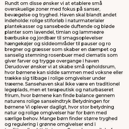
Rundt om disse ønsker vi at etablere små
overskuelige zoner med fokus på sanser,
bevægelse og tryghed. Haven skal blandt andet
indeholde: rolige stiforløb i naturmaterialer
plantekasser og sansebede duftende og bløde
planter som lavendel, timian og lammeøre
bærbuske og jordbær til smagsoplevelser
hængekøjer og siddeområder til pauser og ro
bregner og græsser som skaber en dæmpet og
sanselig stemning rosenbuer med clematis som
giver farver og trygge overgange i haven
Derudover ønsker vi at skabe små opholdsrum,
hvor børnene kan sidde sammen med voksne eller
trække sig tilbage i rolige omgivelser under
træerne. Sansehaven skal ikke være en traditionel
legeplads, men et terapeutisk og naturbaseret
frirum, hvor børnene kan finde balance gennem
naturens rolige sanseindtryk Betydningen for
børnene Vi oplever dagligt, hvor stor betydning
natur og rolige omgivelser har for børn med
særlige behov. Mange børn finder større tryghed
og regulering i grønne omgivelser end i