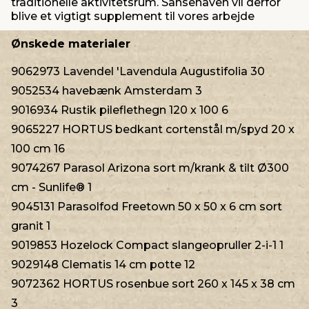
traditionelle aktivitetsrum. Sansehaven vil derfor
blive et vigtigt supplement til vores arbejde
Ønskede materialer
9062973 Lavendel 'Lavendula Augustifolia 30
9052534 havebænk Amsterdam 3
9016934 Rustik pileflethegn 120 x 100 6
9065227 HORTUS bedkant cortenstål m/spyd 20 x
100 cm 16
9074267 Parasol Arizona sort m/krank & tilt Ø300
cm - Sunlife® 1
9045131 Parasolfod Freetown 50 x 50 x 6 cm sort
granit 1
9019853 Hozelock Compact slangeopruller 2-i-1 1
9029148 Clematis 14 cm potte 12
9072362 HORTUS rosenbue sort 260 x 145 x 38 cm
3