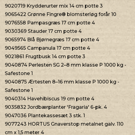
9020719 Krydderurter mix 14 cm potte 3
9065422 Grønne Fingre® blomsterløg forår 10
9076558 Pampasgræs 17 cm potte 4
9030369 Stauder 17 cm potte 4
9065974 Blå Bjørnegræs 17 cm potte 4
9049565 Campanula 17 cm potte 4
9021861 Frugtbusk 14 cm potte 3
9040874 Perlesten SG 2–8 mm klasse P 1000 kg -
Safestone 1
9040875 Ærtesten 8–16 mm klasse P 1000 kg -
Safestone 1
9040314 Havehibiscus 19 cm potte 4
9035832 Jordbærplanter 'Fragaria' 6-pk. 4
9047036 Plantekassesæt 3 stk. 1
9077243 HORTUS Gnaverstop metalnet galv. 110
cm x 1,5 meter 4