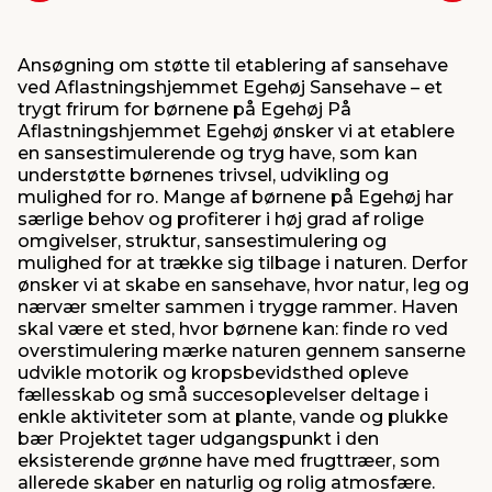
Ansøgning om støtte til etablering af sansehave
ved Aflastningshjemmet Egehøj Sansehave – et
trygt frirum for børnene på Egehøj På
Aflastningshjemmet Egehøj ønsker vi at etablere
en sansestimulerende og tryg have, som kan
understøtte børnenes trivsel, udvikling og
mulighed for ro. Mange af børnene på Egehøj har
særlige behov og profiterer i høj grad af rolige
omgivelser, struktur, sansestimulering og
mulighed for at trække sig tilbage i naturen. Derfor
ønsker vi at skabe en sansehave, hvor natur, leg og
nærvær smelter sammen i trygge rammer. Haven
skal være et sted, hvor børnene kan: finde ro ved
overstimulering mærke naturen gennem sanserne
udvikle motorik og kropsbevidsthed opleve
fællesskab og små succesoplevelser deltage i
enkle aktiviteter som at plante, vande og plukke
bær Projektet tager udgangspunkt i den
eksisterende grønne have med frugttræer, som
allerede skaber en naturlig og rolig atmosfære.