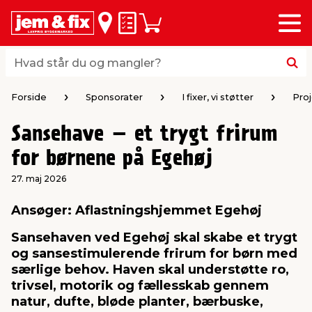
Menu
bage
bage
bage
bage
bage
bage
bage
bage
bage
Huskeseddel
Indkøbskurv
i
i
i
i
i
i
i
i
i
byggematerialer
haven
huset
vvs
el & belysning
maling & kemi
værktøj
bil & fritid
sæsonafslutning
Hvad står du og mangler?
Hvad står du og mangler?
stelse
gning
dsel & varme
værelse
kler
dørsmaling
ktøj
udstyr
nafslutning
Forside
Sponsorater
I fixer, vi støtter
Pro
Sansehave – et trygt frirum
 loft & vægge
oldning
t
ndørsbelysning
ndørsmaling
værktøj
udstyr
for børnene på Egehøj
& vinduer
møbler
tning
haner & armatur
dørsbelysning
udstyr
aring af værktøj
ing
27. maj 2026
Ansøger: Aflastningshjemmet Egehøj
eplader
redskaber
er & ophæng
e
lder
ring & kemikalier
e maskiner
rtikler
Sansehaven ved Egehøj skal skabe et trygt
og sansestimulerende frirum for børn med
& brædder
maskiner
ing & opbevaring
 & ventilation
t Home
el- & fugemasse
redskaber
ronik
særlige behov. Haven skal understøtte ro,
trivsel, motorik og fællesskab gennem
natur, dufte, bløde planter, bærbuske,
ruktion
bygninger
ner & persienner
 & kloak
okker
r & spande
& underholdning