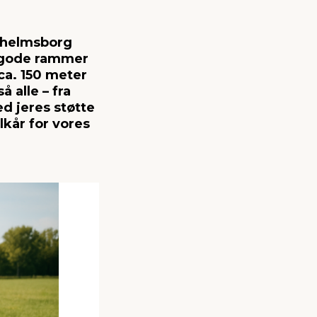
lhelmsborg
g gode rammer
ca. 150 meter
 alle – fra
d jeres støtte
kår for vores