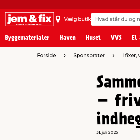
Hvad står du og m
Hvad står du og m
Vælg butik
Byggematerialer
Haven
Huset
VVS
El 
Forside
Sponsorater
I fixer,
Samme
– friv
indhe
31. juli 2025