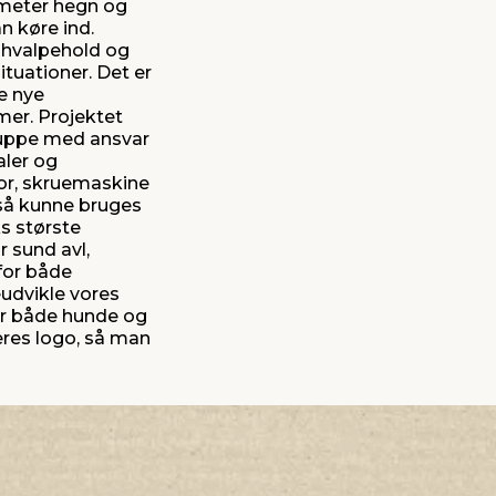
0 meter hegn og
an køre ind.
fx hvalpehold og
tuationer. Det er
ge nye
mer. Projektet
gruppe med ansvar
aler og
bor, skruemaskine
også kunne bruges
s største
 sund avl,
for både
eudvikle vores
for både hunde og
eres logo, så man