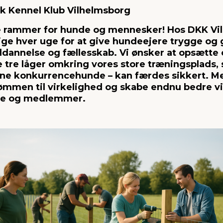
k Kennel Klub Vilhelmsborg
re rammer for hunde og mennesker! Hos DKK Vi
llige hver uge for at give hundeejere trygge o
ddannelse og fællesskab. Vi ønsker at opsætte 
tre låger omkring vores store træningsplads, så
arne konkurrencehunde – kan færdes sikkert. Me
ømmen til virkelighed og skabe endnu bedre vil
ige og medlemmer.