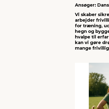
Ansøger: Dans
Vi skaber sik
arbejder frivi
for træning, u
hegn og bygge 
hvalpe til erf
kan vi gøre dr
mange frivill