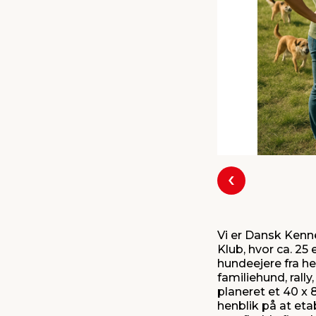
Forrige
Vi er Dansk Kenn
Klub, hvor ca. 25
hundeejere fra he
familiehund, rall
planeret et 40 x
henblik på at et