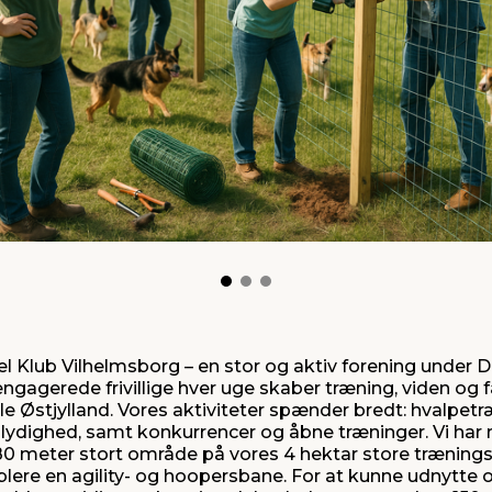
el Klub Vilhelmsborg – en stor og aktiv forening under 
 engagerede frivillige hver uge skaber træning, viden og 
le Østjylland. Vores aktiviteter spænder bredt: hvalpetr
y, lydighed, samt konkurrencer og åbne træninger. Vi har
 80 meter stort område på vores 4 hektar store trænin
ablere en agility- og hoopersbane. For at kunne udnytte