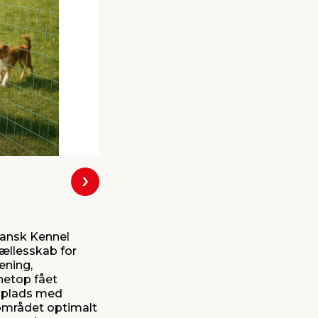
Næste
Dansk Kennel
fællesskab for
æning,
 netop fået
gsplads med
 området optimalt