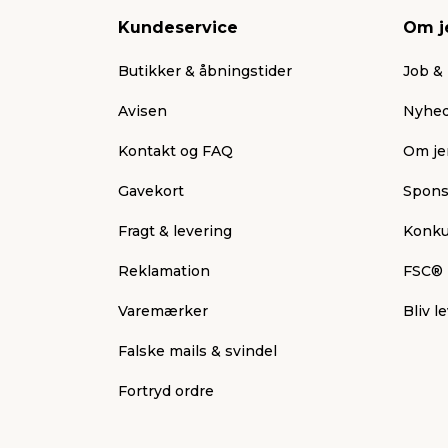
Kundeservice
Om j
Butikker & åbningstider
Job & 
Avisen
Nyhed
Kontakt og FAQ
Om je
Gavekort
Spons
Fragt & levering
Konku
Reklamation
FSC®
Varemærker
Bliv 
Falske mails & svindel
Fortryd ordre