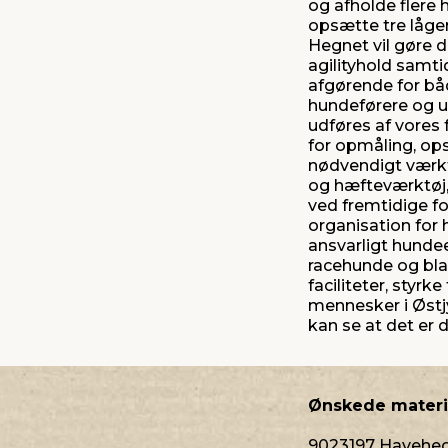
og afholde flere 
opsætte tre låger:
Hegnet vil gøre de
agilityhold samti
afgørende for båd
hundeførere og u
udføres af vores 
for opmåling, ops
nødvendigt værktø
og hæfteværktøj, 
ved fremtidige f
organisation for
ansvarligt hundee
racehunde og blan
faciliteter, styr
mennesker i Østjy
kan se at det er d
Ønskede materi
9023197 Havehegn