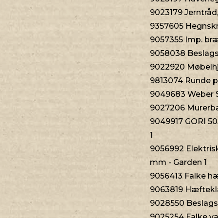
9023179 Jerntråd
9357605 Hegnskra
9057355 Imp. bræ
9058038 Beslagsæ
9022920 Møbelhj
9813074 Runde p
9049683 Weber S
9027206 Murerbalj
9049917 GORI 505 
1
9056992 Elektri
mm - Garden 1
9056413 Falke hæ
9063819 Hæftekla
9028550 Beslagsk
9025254 Falke va