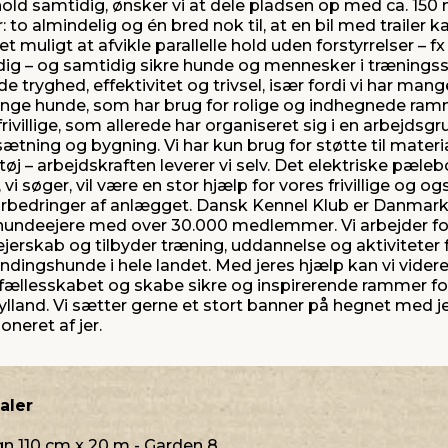
hold samtidig, ønsker vi at dele pladsen op med ca. 15
 to almindelig og én bred nok til, at en bil med trailer k
t muligt at afvikle parallelle hold uden forstyrrelser – 
dig – og samtidig sikre hunde og mennesker i træningssi
e tryghed, effektivitet og trivsel, især fordi vi har man
nge hunde, som har brug for rolige og indhegnede ram
frivillige, som allerede har organiseret sig i en arbejds
ætning og bygning. Vi har kun brug for støtte til materi
j – arbejdskraften leverer vi selv. Det elektriske pæle
vi søger, vil være en stor hjælp for vores frivillige og 
orbedringer af anlægget. Dansk Kennel Klub er Danmark
 hundeejere med over 30.000 medlemmer. Vi arbejder for
jerskab og tilbyder træning, uddannelse og aktiviteter 
dingshunde i hele landet. Med jeres hjælp kan vi vider
ke fællesskabet og skabe sikre og inspirerende rammer 
lland. Vi sætter gerne et stort banner på hegnet med j
oneret af jer.
aler
 110 cm x 20 m - Garden 8