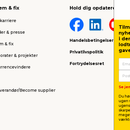
em & fix
Hold dig opdateret
karriere
Tilm
er & presse
nyh
i de
Handelsbetingelser
m & fix
lodt
gave
Privatlivspolitik
orater & projekter
Fortrydelsesret
rrencevindere
Se jem
leverandør/Become supplier
Du hør
ugen v
ugens 
skarpe
meget
værktø