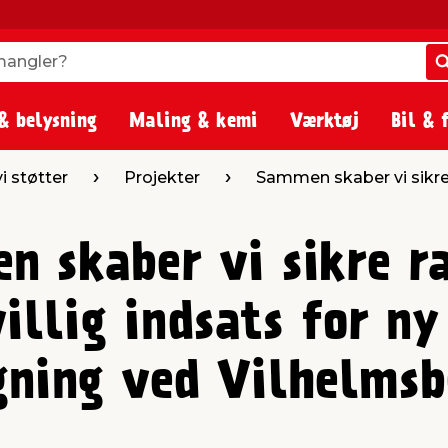
angler?
angler?
& belysning
Maling & kemi
Værktøj
Bil & 
 vi støtter
Projekter
Sammen skaber vi sikre 
n skaber vi sikre 
illig indsats for ny
gning ved Vilhelmsb