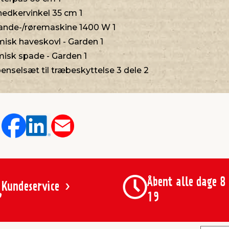
edkervinkel 35 cm 1
ande-/røremaskine 1400 W 1
isk haveskovl - Garden 1
isk spade - Garden 1
enselsæt til træbeskyttelse 3 dele 2
Åbent alle dage 8
Kundeservice
19