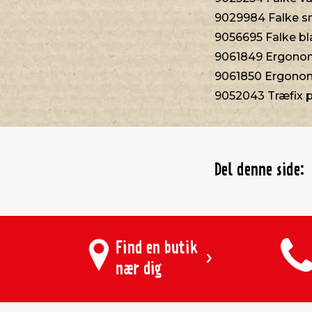
9029984 Falke sn
9056695 Falke bl
9061849 Ergonom
9061850 Ergonom
9052043 Træfix p
Del denne side:
Find en butik
nær dig