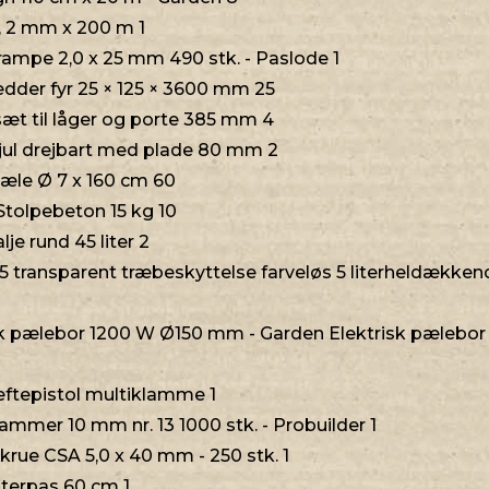
, 2 mm x 200 m 1
mpe 2,0 x 25 mm 490 stk. - Paslode 1
dder fyr 25 × 125 × 3600 mm 25
t til låger og porte 385 mm 4
ul drejbart med plade 80 mm 2
æle Ø 7 x 160 cm 60
tolpebeton 15 kg 10
e rund 45 liter 2
transparent træbeskyttelse farveløs 5 literheldækkende
sk pælebor 1200 W Ø150 mm - Garden Elektrisk pælebor
ftepistol multiklamme 1
mmer 10 mm nr. 13 1000 stk. - Probuilder 1
rue CSA 5,0 x 40 mm - 250 stk. 1
terpas 60 cm 1