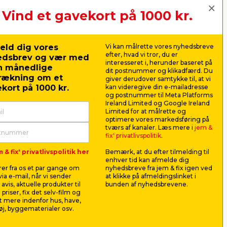
Vind et gavekort på 1000 kr.
jem & fix A/S, Skomagervej 12
DK-7100 Vejle
CVR: 10360641
eld dig vores
Vi kan målrette vores nyhedsbreve
Tlf. kundeservice: 79425942
efter, hvad vi tror, du er
edsbrev og vær med
Tlf. administration: 76413500
interesseret i, herunder baseret på
n månedlige
Email:
kundeservice@jemfix.com
dit postnummer og klikadfærd. Du
rækning om et
giver derudover samtykke til, at vi
kort på 1000 kr.
kan videregive din e-mailadresse
og postnummer til Meta Platforms
Se vores e-mærket certifikat her
Ireland Limited og Google Ireland
Limited for at målrette og
optimere vores markedsføring på
tværs af kanaler. Læs mere i
jem &
fix' privatlivspolitik
.
 & fix' privatlivspolitik her
Bemærk, at du efter tilmelding til
enhver tid kan afmelde dig
er fra os et par gange om
nyhedsbreve fra jem & fix igen ved
ia e-mail, når vi sender
at klikke på afmeldingslinket i
avis, aktuelle produkter til
bunden af nyhedsbrevene.
 priser, fix det selv-film og
 mere indenfor hus, have,
j, byggematerialer osv.