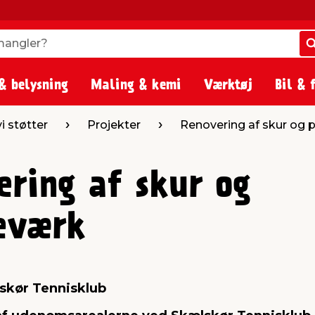
angler?
angler?
& belysning
Maling & kemi
Værktøj
Bil & 
 vi støtter
Projekter
Renovering af skur og 
ering af skur og
eværk
skør Tennisklub