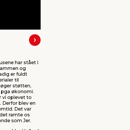
Næste
sene har stået i
så rammen og
dig er fuldt
ialer til
søger støtten,
et pga økonomi.
 vi oplevet to
. Derfor blev en
emtid. Det var
 det ramte os
onde som Jer.