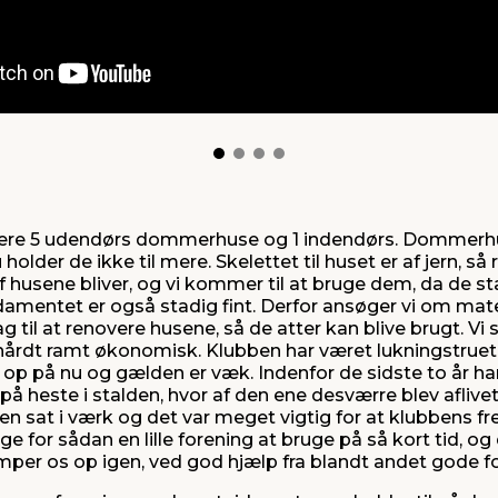
overe 5 udendørs dommerhuse og 1 indendørs. Dommerhu
 holder de ikke til mere. Skelettet til huset er af jern, 
 husene bliver, og vi kommer til at bruge dem, da de sta
damentet er også stadig fint. Derfor ansøger vi om mater
 til at renovere husene, så de atter kan blive brugt. Vi 
et hårdt ramt økonomisk. Klubben har været lukningstru
 op på nu og gælden er væk. Indenfor de sidste to år har
å heste i stalden, hvor af den ene desværre blev aflivet
den sat i værk og det var meget vigtig for at klubbens fr
e for sådan en lille forening at bruge på så kort tid, og
mper os op igen, ved god hjælp fra blandt andet gode f