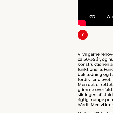
Forrige
Vi vil gerne ren
ca 30-35 år, og nu
konstruktionen af
funktionelle. Fun
beklædning og tag
fordi vi er blev
Men det er rettet
grimme overfald p
sikringen af stal
rigtig mange peng
hårdt. Men vi kæ