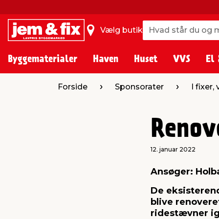
Hvad står du og m
Hvad står du og m
Vælg butik
Byggematerialer
Haven
Huset
VVS
El 
Forside
Sponsorater
I fixer,
Renov
12. januar 2022
Ansøger: Holb
De eksisterend
blive renovere
ridestævner ig