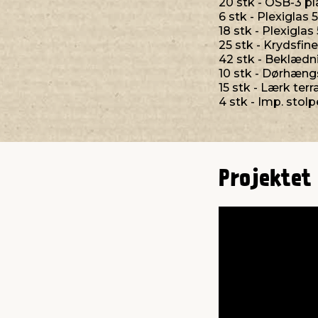
20 stk - OSB-3 p
6 stk - Plexiglas
18 stk - Plexigla
25 stk - Krydsfin
42 stk - Beklædn
10 stk - Dørhængs
15 stk - Lærk ter
4 stk - Imp. stolp
Projektet