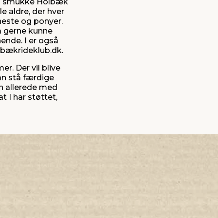
den smukke Holbæk
e aldre, der hver
 heste og ponyer.
så gerne kunne
nende. I er også
bækrideklub.dk.
. Der vil blive
an stå færdige
en allerede med
t I har støttet,