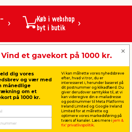
 -
Køb i webshop
byt i butik
Vind et gavekort på 1000 kr.
jem & fix A/S, Skomagervej 12
DK-7100 Vejle
CVR: 10360641
eld dig vores
Vi kan målrette vores nyhedsbreve
Tlf. kundeservice: 79425942
efter, hvad vi tror, du er
edsbrev og vær med
Tlf. administration: 76413500
interesseret i, herunder baseret på
n månedlige
Email:
kundeservice@jemfix.com
dit postnummer og klikadfærd. Du
rækning om et
giver derudover samtykke til, at vi
kort på 1000 kr.
kan videregive din e-mailadresse
og postnummer til Meta Platforms
Se vores e-mærket certifikat her
Ireland Limited og Google Ireland
Limited for at målrette og
optimere vores markedsføring på
tværs af kanaler. Læs mere i
jem &
fix' privatlivspolitik
.