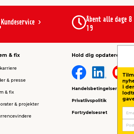
Åbent alle dage 8
Kundeservice
19
em & fix
Hold dig opdateret
karriere
Tilm
er & presse
nyh
i de
Handelsbetingelser
m & fix
lodt
gave
Privatlivspolitik
orater & projekter
Fortrydelsesret
rrencevindere