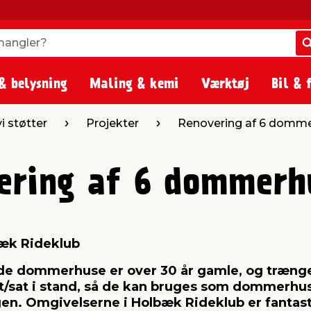
angler?
angler?
& belysning
Maling & kemi
Værktøj
Bil & 
 vi støtter
Projekter
Renovering af 6 domm
ering af 6 dommerh
æk Rideklub
e dommerhuse er over 30 år gamle, og trænger 
t/sat i stand, så de kan bruges som dommerhus
en. Omgivelserne i Holbæk Rideklub er fantasti