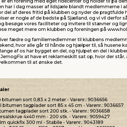
er en forening med eget ridecenter og holder til på 
 har i dag masser af ildsjæle blandt medlemmerne i all
r del af deres fritid på klubben og nyder de pragtfulde
er er nogle af de bedste på Sjælland, og vi vil derfor 
 og besøge vores faciliteter og invitere til stævner og lig
 læse meget mere om klubben og foreningen på www.hol
iver fædre og familiemedlemmer til klubbens medlemmer
kend, hvor alle går til hånde og hjælper til, så husene k
Mange af os har bygget en del, og hjulpet en del i klubb
JemogFix at have et reklameskilt sat op, hvor der står, a
velkommen til at ønske det.
aler
 bitumen sort 0,83 x 2 meter - Varenr.: 9036656
til bitumen tagplader sort 85 x 45 cm - Varenr.: 9036657
bitumen tagplader sort 200 stk. - Varenr.: 9036658
ersalskrue 4x40 mm - 200 stk. - Varenr.: 9059427
im quickfix 300 ml - Stabile - Varenr.: 9043189