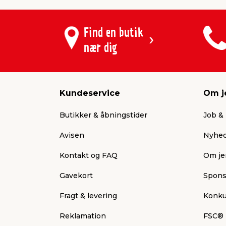
Find en butik
nær dig
Kundeservice
Om j
Butikker & åbningstider
Job & 
Avisen
Nyhed
Kontakt og FAQ
Om je
Gavekort
Spons
Fragt & levering
Konku
Reklamation
FSC®