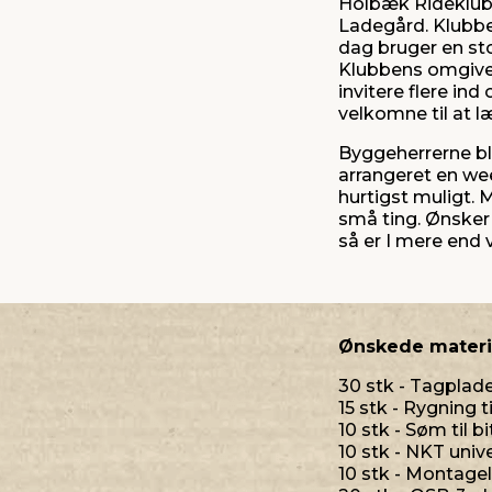
Holbæk Rideklub 
Ladegård. Klubben
dag bruger en sto
Klubbens omgivels
invitere flere ind
velkomne til at
Byggeherrerne bl
arrangeret en wee
hurtigst muligt. 
små ting. Ønsker 
så er I mere end 
Ønskede materi
30 stk - Tagplade
15 stk - Rygning 
10 stk - Søm til 
10 stk - NKT univ
10 stk - Montagel