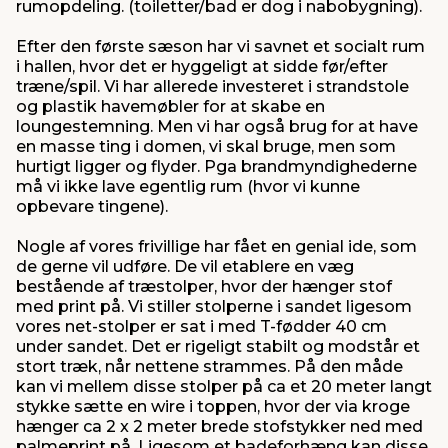
rumopdeling. (toiletter/bad er dog i nabobygning).
Efter den første sæson har vi savnet et socialt rum
i hallen, hvor det er hyggeligt at sidde før/efter
træne/spil. Vi har allerede investeret i strandstole
og plastik havemøbler for at skabe en
loungestemning. Men vi har også brug for at have
en masse ting i domen, vi skal bruge, men som
hurtigt ligger og flyder. Pga brandmyndighederne
må vi ikke lave egentlig rum (hvor vi kunne
opbevare tingene).
Nogle af vores frivillige har fået en genial ide, som
de gerne vil udføre. De vil etablere en væg
bestående af træstolper, hvor der hænger stof
med print på. Vi stiller stolperne i sandet ligesom
vores net-stolper er sat i med T-fødder 40 cm
under sandet. Det er rigeligt stabilt og modstår et
stort træk, når nettene strammes. På den måde
kan vi mellem disse stolper på ca et 20 meter langt
stykke sætte en wire i toppen, hvor der via kroge
hænger ca 2 x 2 meter brede stofstykker ned med
palmeprint på. Ligesom et badeforhæng kan disse