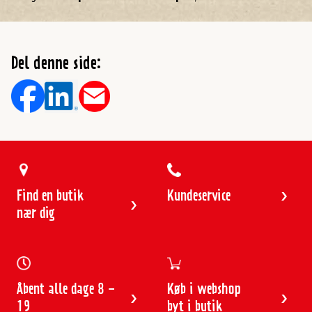
Del denne side:
Find en butik
Kundeservice
nær dig
Åbent alle dage 8 -
Køb i webshop
19
byt i butik