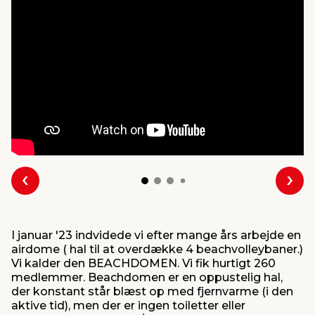
indretning
er & sikkerhed
 fittings
dsbelysning
eklædning
& udendørs spa
r & stilladser
e
behandling
ne, data & TV
& fritid
debeklædning
ing
asser & standere
rier
 sko
antning
ri & syltning
Forrige
Næs
dyr & ukrudt
I januar '23 indvidede vi efter mange års arbejde en
airdome ( hal til at overdække 4 beachvolleybaner.)
Vi kalder den BEACHDOMEN. Vi fik hurtigt 260
medlemmer. Beachdomen er en oppustelig hal,
der konstant står blæst op med fjernvarme (i den
aktive tid), men der er ingen toiletter eller