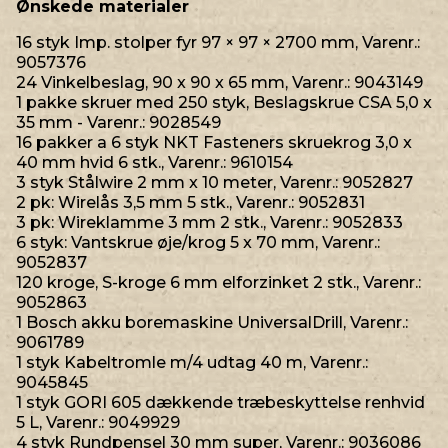
Ønskede materialer
16 styk Imp. stolper fyr 97 × 97 × 2700 mm, Varenr.:
9057376
24 Vinkelbeslag, 90 x 90 x 65 mm, Varenr.: 9043149
1 pakke skruer med 250 styk, Beslagskrue CSA 5,0 x
35 mm - Varenr.: 9028549
16 pakker a 6 styk NKT Fasteners skruekrog 3,0 x
40 mm hvid 6 stk., Varenr.: 9610154
3 styk Stålwire 2 mm x 10 meter, Varenr.: 9052827
2 pk: Wirelås 3,5 mm 5 stk., Varenr.: 9052831
3 pk: Wireklamme 3 mm 2 stk., Varenr.: 9052833
6 styk: Vantskrue øje/krog 5 x 70 mm, Varenr.:
9052837
120 kroge, S-kroge 6 mm elforzinket 2 stk., Varenr.:
9052863
1 Bosch akku boremaskine UniversalDrill, Varenr.:
9061789
1 styk Kabeltromle m/4 udtag 40 m, Varenr.:
9045845
1 styk GORI 605 dækkende træbeskyttelse renhvid
5 L, Varenr.: 9049929
4 styk Rundpensel 30 mm super, Varenr.: 9036086