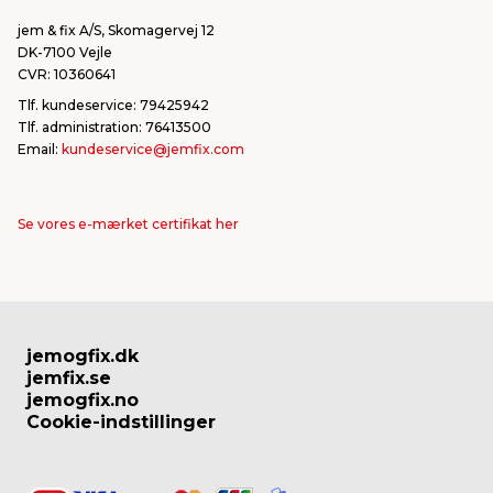
jem & fix A/S, Skomagervej 12
DK-7100 Vejle
CVR: 10360641
Tlf. kundeservice: 79425942
Tlf. administration: 76413500
Email:
kundeservice@jemfix.com
Se vores e-mærket certifikat her
jemogfix.dk
jemfix.se
jemogfix.no
Cookie-indstillinger