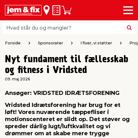
Menu
bage
bage
bage
bage
bage
bage
bage
bage
bage
Huskeseddel
Indkøbskurv
i
i
i
i
i
i
i
i
i
byggematerialer
haven
huset
vvs
el & belysning
maling & kemi
værktøj
bil & fritid
sæsonafslutning
Hvad står du og mangler?
Hvad står du og mangler?
stelse
gning
dsel & varme
værelse
kler
dørsmaling
ktøj
udstyr
nafslutning
Forside
Sponsorater
I fixer, vi støtter
Pro
Nyt fundament til fællesskab
 loft & vægge
oldning
t
ndørsbelysning
ndørsmaling
værktøj
udstyr
og fitness i Vridsted
& vinduer
møbler
tning
haner & armatur
dørsbelysning
udstyr
aring af værktøj
ing
09. maj 2026
Ansøger: VRIDSTED IDRÆTSFORENING
eplader
redskaber
er & ophæng
e
lder
ring & kemikalier
e maskiner
rtikler
Vridsted Idrætsforening har brug for et
løft! Vores nuværende tæppefliser i
& brædder
maskiner
ing & opbevaring
 & ventilation
t Home
el- & fugemasse
redskaber
ronik
motionscenteret er slidt op. Det støver og
spreder dårlig lugt/luftkvalitet og vi
drømmer om at skabe mere trygge
ruktion
bygninger
ner & persienner
 & kloak
okker
r & spande
& underholdning