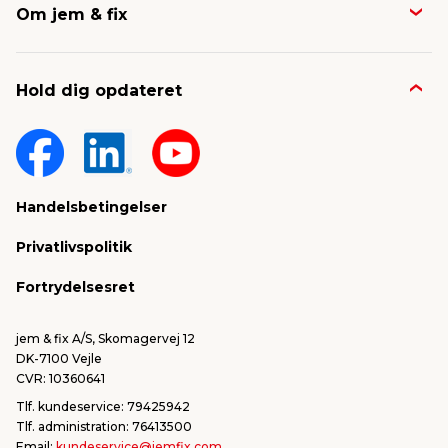
Om jem & fix
Avisen
Job & karriere
Kontakt og FAQ
Hold dig opdateret
Nyheder & presse
Gavekort
Om jem & fix
Fragt & levering
Sponsorater & projekter
Reklamation
Handelsbetingelser
Konkurrencevindere
Varemærker
Privatlivspolitik
FSC®
Falske mails & svindel
Fortrydelsesret
Bliv leverandør/Become supplier
Fortryd ordre
jem & fix A/S, Skomagervej 12
DK-7100 Vejle
CVR: 10360641
Tlf. kundeservice: 79425942
Tlf. administration: 76413500
Email:
kundeservice@jemfix.com