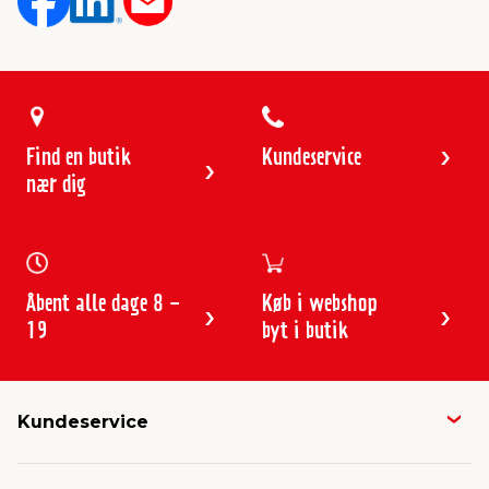
Find en butik
Kundeservice
nær dig
Åbent alle dage 8 -
Køb i webshop
19
byt i butik
Kundeservice
Butikker & åbningstider