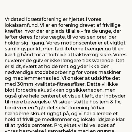
Vridsted Idrætsforening er hjertet i vores
lokalsamfund. Vi er en forening drevet af frivillige
kræfter, hvor der er plads til alle – fra de unge, der
løfter deres første vægte, til vores seniorer, der
holder sig i gang. Vores motionscenter er et vigtigt
samlingspunkt, men faciliteterne trænger nu til en
kærlig hånd for at forblive attraktive og sikre. Vores
nuværende gulv er ikke længere tidssvarende. Det
er slidt, svært at holde rent og yder ikke den
nødvendige stødabsorbering for vores maskiner
og medlemmernes led. Vi ønsker at udskifte det
med 30mm kvalitets-fitnessfliser. Dette vil ikke
blot forbedre akustikken og sikkerheden, men
også give hele centeret et visuelt løft, der indbyder
til mere bevægelse. Vi søger støtte hos jem & fix,
fordi vi er en "gør det selv"-forening. Vi har
hænderne skruet rigtigt på, og vi har allerede et
hold af frivillige medlemmer og lokale ildsjæle klar
til at rydde centeret. Projektet vil blive ledet af
vores bestyrelse i samarbejde med en gruppe