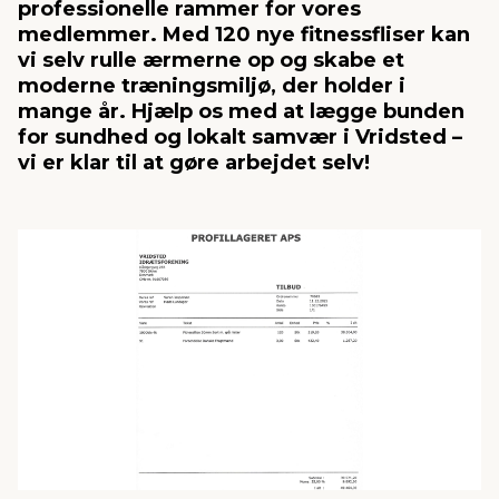
professionelle rammer for vores
medlemmer. Med 120 nye fitnessfliser kan
vi selv rulle ærmerne op og skabe et
indretning
er & sikkerhed
 fittings
dsbelysning
eklædning
& udendørs spa
moderne træningsmiljø, der holder i
mange år. Hjælp os med at lægge bunden
r & stilladser
e
behandling
ne, data & TV
& fritid
for sundhed og lokalt samvær i Vridsted –
vi er klar til at gøre arbejdet selv!
debeklædning
ing
asser & standere
rier
 sko
antning
ri & syltning
dyr & ukrudt