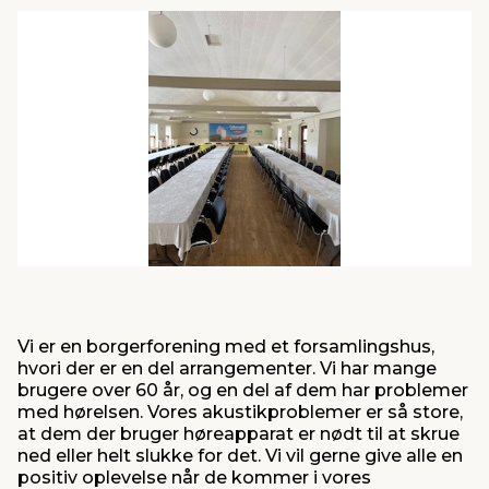
indretning
er & sikkerhed
 fittings
dsbelysning
eklædning
& udendørs spa
r & stilladser
e
behandling
ne, data & TV
& fritid
debeklædning
ing
asser & standere
rier
 sko
antning
ri & syltning
dyr & ukrudt
Vi er en borgerforening med et forsamlingshus,
hvori der er en del arrangementer. Vi har mange
brugere over 60 år, og en del af dem har problemer
med hørelsen. Vores akustikproblemer er så store,
at dem der bruger høreapparat er nødt til at skrue
ned eller helt slukke for det. Vi vil gerne give alle en
positiv oplevelse når de kommer i vores