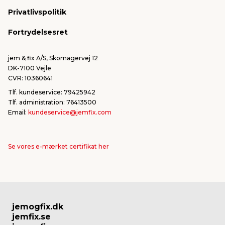
Konkurrencevindere
Varemærker
Privatlivspolitik
FSC®
Falske mails & svindel
Fortrydelsesret
Bliv leverandør/Become supplier
Fortryd ordre
jem & fix A/S, Skomagervej 12
DK-7100 Vejle
CVR: 10360641
Tlf. kundeservice: 79425942
Tlf. administration: 76413500
Email:
kundeservice@jemfix.com
Se vores e-mærket certifikat her
jemogfix.dk
jemfix.se