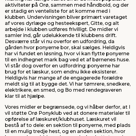
aktiviteter på Orø, sammen med håndbold, og der
er stadig en venteliste for at komme med i
klubben. Undervisningen bliver primært varetaget
af vores dyrlæge og hesteekspert, Gitte, og alt
arbejde i klubben udføres frivilligt. De midler vi
samler ind, går udelukkende til klubbens drift.
Desværre står vi nu overfor en udfordring, da
gården hvor ponyerne bor, skal sælges. Heldigvis
har vi fundet en løsning, hvor vi kan flytte ponyerne
til en indhegnet mark bag ved et af børnenes huse.
Vi står dog overfor en udfordring: ponyerne har
brug for et læskur, som endnu ikke eksisterer.
Heldigvis har mange af de engagerede forældre
meldt sig til at bygge det. Vi har tømrere, snedkere,
elektrikere, en smed, og Bo med rendegraveren
klar til at hjælpe.
Vores midler er begrænsede, og vi håber derfor, at I
vil støtte Orø Ponyklub ved at donere materialer til
opførelse af læskuret/klubhuset. Læskuret vil
bestå af to dele: en sektion til ponyerne, med plads
til en mulig tredje hest, og en anden sektion, hvor