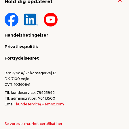
Hold dig opdateret
Nyheder & presse
Gavekort
Om jem & fix
Fragt & levering
Sponsorater & projekter
Reklamation
Handelsbetingelser
Konkurrencevindere
Varemærker
Privatlivspolitik
FSC®
Falske mails & svindel
Fortrydelsesret
Bliv leverandør/Become supplier
Fortryd ordre
jem & fix A/S, Skomagervej 12
DK-7100 Vejle
CVR: 10360641
Tlf. kundeservice: 79425942
Tlf. administration: 76413500
Email:
kundeservice@jemfix.com
Se vores e-mærket certifikat her