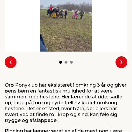
indretning
er & sikkerhed
 fittings
dsbelysning
eklædning
& udendørs spa
r & stilladser
e
behandling
ne, data & TV
& fritid
debeklædning
ing
asser & standere
rier
 sko
Forrige
Næs
antning
ri & syltning
Orø Ponyklub har eksisteret i omkring 3 år og giver
dyr & ukrudt
øens børn en fantastisk mulighed for at være
sammen med hestene. Her lærer de at ride, sadle
op, tage på ture og nyde fællesskabet omkring
hestene. Det er et sted, hvor børn, der ellers har
svært ved at finde ro i krop og sind, kan føle sig
trygge og afslappede.
Ridning har længe været en af de mest populære