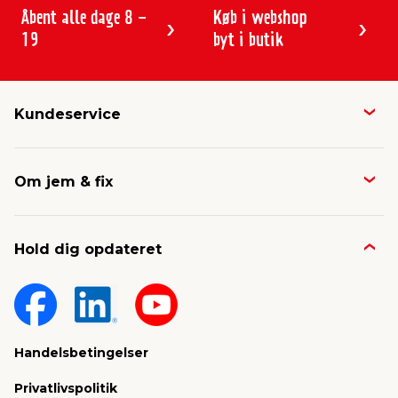
Åbent alle dage 8 -
Køb i webshop
19
byt i butik
Kundeservice
Butikker & åbningstider
Om jem & fix
Avisen
Job & karriere
Kontakt og FAQ
Hold dig opdateret
Nyheder & presse
Gavekort
Om jem & fix
Fragt & levering
Sponsorater & projekter
Reklamation
Handelsbetingelser
Konkurrencevindere
Varemærker
Privatlivspolitik