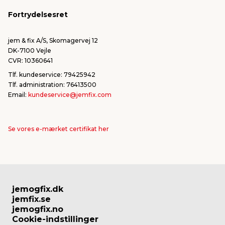
FSC®
Falske mails & svindel
Fortrydelsesret
Bliv leverandør/Become supplier
Fortryd ordre
jem & fix A/S, Skomagervej 12
DK-7100 Vejle
CVR: 10360641
Tlf. kundeservice: 79425942
Tlf. administration: 76413500
Email:
kundeservice@jemfix.com
Se vores e-mærket certifikat her
jemogfix.dk
jemfix.se
jemogfix.no
Cookie-indstillinger