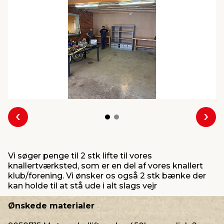
indretning
er & sikkerhed
 fittings
dsbelysning
eklædning
& udendørs spa
r & stilladser
e
behandling
ne, data & TV
& fritid
debeklædning
ing
asser & standere
rier
 sko
antning
ri & syltning
Forrige
Næs
dyr & ukrudt
Vi søger penge til 2 stk lifte til vores
knallertværksted, som er en del af vores knallert
klub/forening. Vi ønsker os også 2 stk bænke der
kan holde til at stå ude i alt slags vejr
Ønskede materialer