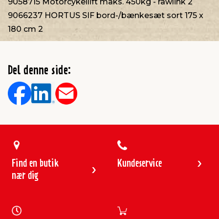
9058715 Motorcykellift maks. 450kg - rawlink 2
9066237 HORTUS SIF bord-/bænkesæt sort 175 x
180 cm 2
Del denne side:
Find en butik
Kundeservice
nær dig