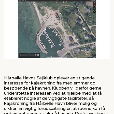
indretning
er & sikkerhed
 fittings
dsbelysning
eklædning
& udendørs spa
r & stilladser
e
behandling
ne, data & TV
& fritid
debeklædning
ing
asser & standere
rier
 sko
antning
ri & syltning
dyr & ukrudt
Hårbølle Havns Sejlklub oplever en stigende
interesse for kajakroning fra medlemmer og
besøgende på havnen. Klubben vil derfor gerne
understøtte interessen ved at hjælpe med at få
etableret nogle af de vigtigste faciliteter, så
kajakroning fra Hårbølle Havn bliver mulig og
sikker. En vigtig forudsætning er, at roerne kan få
opbevaret deres kajak på havnen. Derfor ønsker vi