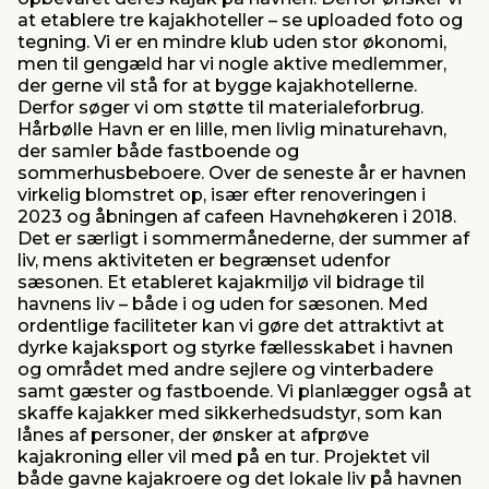
at etablere tre kajakhoteller – se uploaded foto og
tegning. Vi er en mindre klub uden stor økonomi,
men til gengæld har vi nogle aktive medlemmer,
der gerne vil stå for at bygge kajakhotellerne.
Derfor søger vi om støtte til materialeforbrug.
Hårbølle Havn er en lille, men livlig minaturehavn,
der samler både fastboende og
sommerhusbeboere. Over de seneste år er havnen
virkelig blomstret op, især efter renoveringen i
2023 og åbningen af cafeen Havnehøkeren i 2018.
Det er særligt i sommermånederne, der summer af
liv, mens aktiviteten er begrænset udenfor
sæsonen. Et etableret kajakmiljø vil bidrage til
havnens liv – både i og uden for sæsonen. Med
ordentlige faciliteter kan vi gøre det attraktivt at
dyrke kajaksport og styrke fællesskabet i havnen
og området med andre sejlere og vinterbadere
samt gæster og fastboende. Vi planlægger også at
skaffe kajakker med sikkerhedsudstyr, som kan
lånes af personer, der ønsker at afprøve
kajakroning eller vil med på en tur. Projektet vil
både gavne kajakroere og det lokale liv på havnen