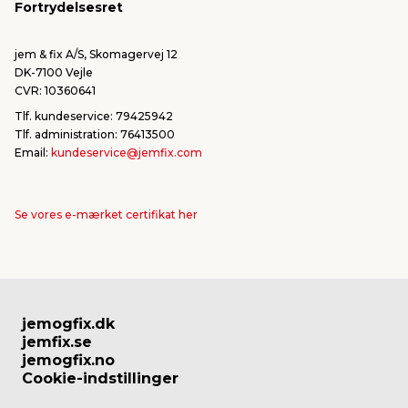
Fortrydelsesret
Bliv leverandør/Become supplier
Fortryd ordre
jem & fix A/S, Skomagervej 12
DK-7100 Vejle
CVR: 10360641
Tlf. kundeservice: 79425942
Tlf. administration: 76413500
Email:
kundeservice@jemfix.com
Se vores e-mærket certifikat her
jemogfix.dk
jemfix.se
jemogfix.no
Cookie-indstillinger