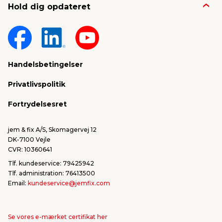
Hold dig opdateret
Nyheder & presse
Gavekort
Om jem & fix
Fragt & levering
Sponsorater & projekter
Reklamation
Handelsbetingelser
Konkurrencevindere
Varemærker
Privatlivspolitik
FSC®
Falske mails & svindel
Fortrydelsesret
Bliv leverandør/Become supplier
Fortryd ordre
jem & fix A/S, Skomagervej 12
DK-7100 Vejle
CVR: 10360641
Tlf. kundeservice: 79425942
Tlf. administration: 76413500
Email:
kundeservice@jemfix.com
Se vores e-mærket certifikat her