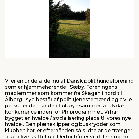
indretning
er & sikkerhed
 fittings
dsbelysning
eklædning
& udendørs spa
r & stilladser
e
behandling
ne, data & TV
& fritid
debeklædning
ing
asser & standere
rier
 sko
antning
ri & syltning
Vi er en underafdeling af Dansk politihundeforening
som er hjemmehørende i Sæby. Foreningens
dyr & ukrudt
medlemmer som kommer fra Skagen i nord til
Ålborg i syd består af polititjenestemænd og civile
personer der har den hobby - sammen at dyrke
konkurrence inden for Ph programmet. Vi har
bygget en hvalpe / socialisering plads til vores nye
hvalpe . Den plæneklipper og buskrydder som
klubben har, er efterhånden så slidte at de trænger
til at blive skiftet ud. Derfor håber vi at Jem og Fix