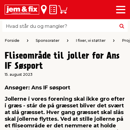
Menu
bage
bage
bage
bage
bage
bage
bage
bage
bage
Huskeseddel
Indkøbskurv
i
i
i
i
i
i
i
i
i
byggematerialer
haven
huset
vvs
el & belysning
maling & kemi
værktøj
bil & fritid
sæsonafslutning
Hvad står du og mangler?
Hvad står du og mangler?
stelse
gning
dsel & varme
værelse
kler
dørsmaling
ktøj
udstyr
nafslutning
Forside
Sponsorater
I fixer, vi støtter
Pro
Fliseområde til joller for Ans
 loft & vægge
oldning
t
ndørsbelysning
ndørsmaling
værktøj
udstyr
IF Søsport
& vinduer
møbler
tning
haner & armatur
dørsbelysning
udstyr
aring af værktøj
ing
15. august 2023
Ansøger: Ans IF søsport
eplader
redskaber
er & ophæng
e
lder
ring & kemikalier
e maskiner
rtikler
Jollerne i vores forening skal ikke gro efter
i græs - står de på græsset bliver det svært
& brædder
maskiner
ing & opbevaring
 & ventilation
t Home
el- & fugemasse
redskaber
ronik
at slå græsset. Hver gang græsset skal slås
skal jollerne flyttes. Ved at stille jollerne på
et fliseområde er det nemmere at holde
ruktion
bygninger
ner & persienner
 & kloak
okker
r & spande
& underholdning