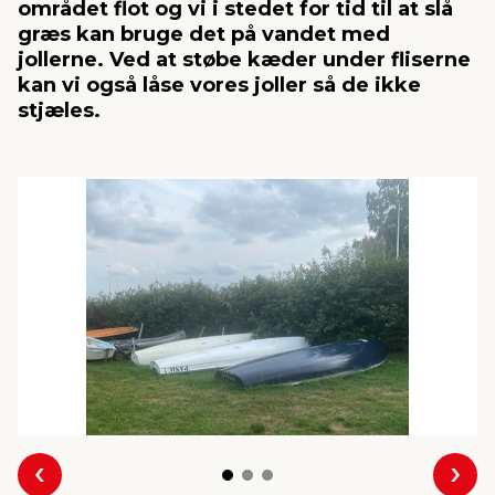
området flot og vi i stedet for tid til at slå
græs kan bruge det på vandet med
jollerne. Ved at støbe kæder under fliserne
indretning
er & sikkerhed
 fittings
dsbelysning
eklædning
& udendørs spa
kan vi også låse vores joller så de ikke
stjæles.
r & stilladser
e
behandling
ne, data & TV
& fritid
debeklædning
ing
asser & standere
rier
 sko
antning
ri & syltning
dyr & ukrudt
Forrige
Næs