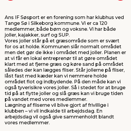
Ans IF Søsport er en forening som har klubhus ved
Tange Sø i Silkeborg kommune. Vi er ca 120
medlemmer, både børn og voksne. Vi har både
joller, kajakker, surf og SUP.
Vores joller står på et græsområde som er svært
for os at holde. Kommunen slår normalt området
men det gør de ikke i området med joller. Planen er
at vi får en lokal entreprenør til at gøre området
klart med at fjerne græs og køre sand på området
således der kan lægges fliser. Står jollerne på fliser,
låst fast med kæder kan vi nemmere holde
området flot og indbydende. På den måde kan vi
også tyverisikre vores joller. Så i stedet for at bruge
tid på at flytte joller og slå græs kan vi bruge tiden
på vandet med vores medlemmer.
Lægning af fliserne vil blive gjort af frivillige i
klubben – vi vil indkalde til arbejdsdag. En
arbejdsdag vil også give sammenholdt blandt
vores medlemmer.