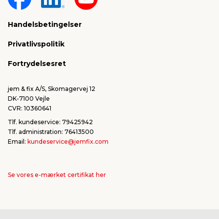
Sponsorater & projekter
Reklamation
Handelsbetingelser
Konkurrencevindere
Varemærker
Privatlivspolitik
FSC®
Falske mails & svindel
Fortrydelsesret
Bliv leverandør/Become supplier
Fortryd ordre
jem & fix A/S, Skomagervej 12
DK-7100 Vejle
CVR: 10360641
Tlf. kundeservice: 79425942
Tlf. administration: 76413500
Email:
kundeservice@jemfix.com
Se vores e-mærket certifikat her