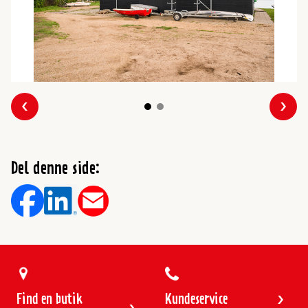
Forrige
Næs
Del denne side:
Find en butik
Kundeservice