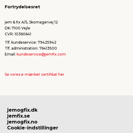
Falske mails & svindel
Fortrydelsesret
Bliv leverandør/Become supplier
Fortryd ordre
jem & fix A/S, Skomagervej 12
DK-7100 Vejle
CVR: 10360641
Tlf. kundeservice: 79425942
Tlf. administration: 76413500
Email:
kundeservice@jemfix.com
Se vores e-mærket certifikat her
jemogfix.dk
jemfix.se
jemogfix.no
Cookie-indstillinger