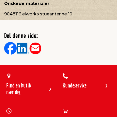
Ønskede materialer
9048116 elworks stueantenne 10
Del denne side:
Find en butik
Kundeservice
nær dig