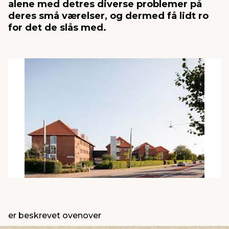
alene med detres diverse problemer på
deres små værelser, og dermed få lidt ro
for det de slås med.
indretning
er & sikkerhed
 fittings
dsbelysning
eklædning
& udendørs spa
r & stilladser
e
behandling
ne, data & TV
& fritid
debeklædning
ing
asser & standere
rier
 sko
antning
ri & syltning
dyr & ukrudt
er beskrevet ovenover