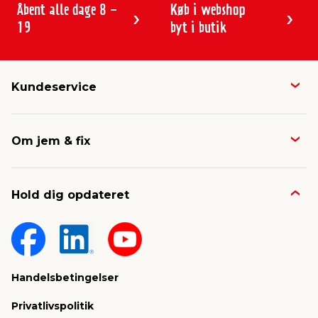
Åbent alle dage 8 -
Køb i webshop
19
byt i butik
Kundeservice
Butikker & åbningstider
Om jem & fix
Avisen
Job & karriere
Kontakt og FAQ
Hold dig opdateret
Nyheder & presse
Gavekort
Om jem & fix
Fragt & levering
Sponsorater & projekter
Reklamation
Handelsbetingelser
Konkurrencevindere
Varemærker
Privatlivspolitik
FSC®