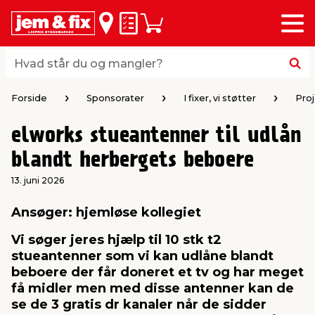
Menu
bage
bage
bage
bage
bage
bage
bage
bage
bage
Huskeseddel
Indkøbskurv
i
i
i
i
i
i
i
i
i
byggematerialer
haven
huset
vvs
el & belysning
maling & kemi
værktøj
bil & fritid
sæsonafslutning
Hvad står du og mangler?
Hvad står du og mangler?
stelse
gning
dsel & varme
værelse
kler
dørsmaling
ktøj
udstyr
nafslutning
Forside
Sponsorater
I fixer, vi støtter
Pro
elworks stueantenner til udlån
 loft & vægge
oldning
t
ndørsbelysning
ndørsmaling
værktøj
udstyr
blandt herbergets beboere
& vinduer
møbler
tning
haner & armatur
dørsbelysning
udstyr
aring af værktøj
ing
13. juni 2026
Ansøger: hjemløse kollegiet
eplader
redskaber
er & ophæng
e
lder
ring & kemikalier
e maskiner
rtikler
Vi søger jeres hjælp til 10 stk t2
stueantenner som vi kan udlåne blandt
& brædder
maskiner
ing & opbevaring
 & ventilation
t Home
el- & fugemasse
redskaber
ronik
beboere der får doneret et tv og har meget
få midler men med disse antenner kan de
se de 3 gratis dr kanaler når de sidder
ruktion
bygninger
ner & persienner
 & kloak
okker
r & spande
& underholdning