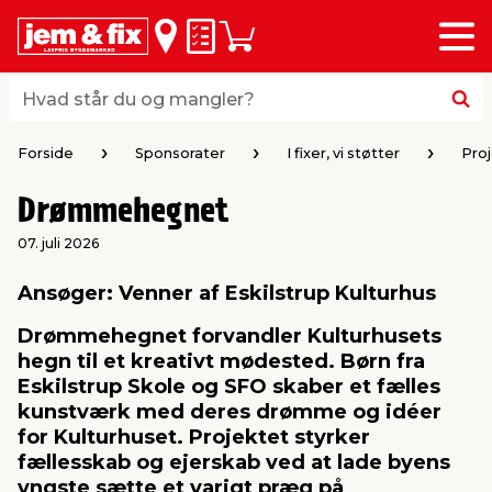
Menu
bage
bage
bage
bage
bage
bage
bage
bage
bage
Huskeseddel
Indkøbskurv
i
i
i
i
i
i
i
i
i
byggematerialer
haven
huset
vvs
el & belysning
maling & kemi
værktøj
bil & fritid
sæsonafslutning
Hvad står du og mangler?
Hvad står du og mangler?
stelse
gning
dsel & varme
værelse
kler
dørsmaling
ktøj
udstyr
nafslutning
Forside
Sponsorater
I fixer, vi støtter
Pro
Drømmehegnet
 loft & vægge
oldning
t
ndørsbelysning
ndørsmaling
værktøj
udstyr
07. juli 2026
& vinduer
møbler
tning
haner & armatur
dørsbelysning
udstyr
aring af værktøj
ing
Ansøger: Venner af Eskilstrup Kulturhus
Drømmehegnet forvandler Kulturhusets
eplader
redskaber
er & ophæng
e
lder
ring & kemikalier
e maskiner
rtikler
hegn til et kreativt mødested. Børn fra
Eskilstrup Skole og SFO skaber et fælles
kunstværk med deres drømme og idéer
& brædder
maskiner
ing & opbevaring
 & ventilation
t Home
el- & fugemasse
redskaber
ronik
for Kulturhuset. Projektet styrker
fællesskab og ejerskab ved at lade byens
ruktion
bygninger
ner & persienner
 & kloak
okker
r & spande
& underholdning
yngste sætte et varigt præg på