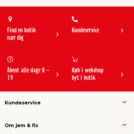
Find en butik
Kundeservice
nær dig
Åbent alle dage 8 -
Køb i webshop
19
byt i butik
Kundeservice
Butikker & åbningstider
Om jem & fix
Avisen