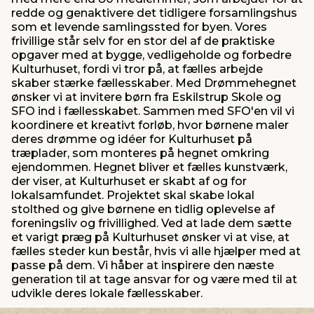
redde og genaktivere det tidligere forsamlingshus
som et levende samlingssted for byen. Vores
frivillige står selv for en stor del af de praktiske
opgaver med at bygge, vedligeholde og forbedre
Kulturhuset, fordi vi tror på, at fælles arbejde
skaber stærke fællesskaber. Med Drømmehegnet
ønsker vi at invitere børn fra Eskilstrup Skole og
SFO ind i fællesskabet. Sammen med SFO'en vil vi
koordinere et kreativt forløb, hvor børnene maler
deres drømme og idéer for Kulturhuset på
træplader, som monteres på hegnet omkring
ejendommen. Hegnet bliver et fælles kunstværk,
der viser, at Kulturhuset er skabt af og for
lokalsamfundet. Projektet skal skabe lokal
stolthed og give børnene en tidlig oplevelse af
foreningsliv og frivillighed. Ved at lade dem sætte
et varigt præg på Kulturhuset ønsker vi at vise, at
fælles steder kun består, hvis vi alle hjælper med at
passe på dem. Vi håber at inspirere den næste
generation til at tage ansvar for og være med til at
udvikle deres lokale fællesskaber.