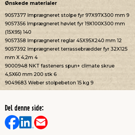
Ønskede materialer
9057377 Imprægneret stolpe fyr 97X97X300 mm 9
9057356 Imprægneret høvlet fyr 19X100X300 mm
(15X95) 140
9057358 Imprægneret reglar 45X95X240 mm 12
9057392 Imprægneret terrassebrædder fyr 32X125
mm X 4,2m 4
9000948 NKT fasteners spun+ climate skrue
4,5X60 mm 200 stk 6
9049683 Weber stolpebeton 15 kg 9
Del denne side: