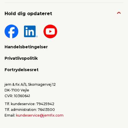
Job & karriere
Kontakt og FAQ
Hold dig opdateret
Nyheder & presse
Gavekort
Om jem & fix
Fragt & levering
Sponsorater & projekter
Reklamation
Handelsbetingelser
Konkurrencevindere
Varemærker
Privatlivspolitik
FSC®
Falske mails & svindel
Fortrydelsesret
Bliv leverandør/Become supplier
Fortryd ordre
jem & fix A/S, Skomagervej 12
DK-7100 Vejle
CVR: 10360641
Tlf. kundeservice: 79425942
Tlf. administration: 76413500
Email:
kundeservice@jemfix.com