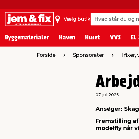
Hvad står du og m
Hvad står du og m
Vælg butik
Byggematerialer
Haven
Huset
VVS
El 
Forside
Sponsorater
I fixer,
Arbej
07. juli 2026
Ansøger: Skag
Fremstilling a
modelfly når v