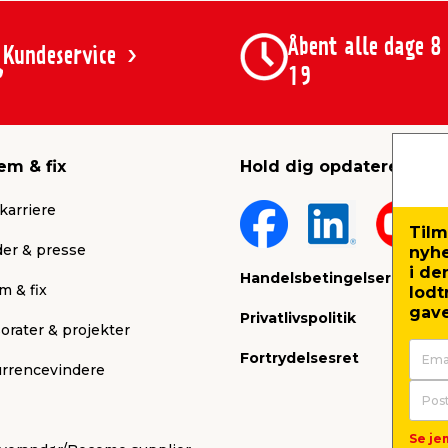
Åbent alle dage 8
Kundeservice
19
em & fix
Hold dig opdateret
karriere
Tilm
er & presse
nyh
i de
Handelsbetingelser
m & fix
lodt
gave
Privatlivspolitik
orater & projekter
Fortrydelsesret
rrencevindere
Se jem