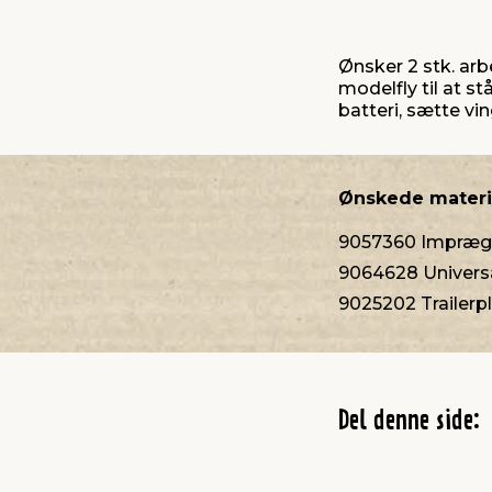
Ønsker 2 stk. arb
modelfly til at s
batteri, sætte vi
Ønskede materi
9057360 Imprægn
9064628 Universa
9025202 Trailerpl
Del denne side: