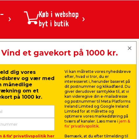
 -
Køb i webshop
byt i butik
Vind et gavekort på 1000 kr.
jem & fix A/S, Skomagervej 12
DK-7100 Vejle
CVR: 10360641
eld dig vores
Vi kan målrette vores nyhedsbreve
Tlf. kundeservice: 79425942
efter, hvad vi tror, du er
edsbrev og vær med
Tlf. administration: 76413500
interesseret i, herunder baseret på
n månedlige
Email:
kundeservice@jemfix.com
dit postnummer og klikadfærd. Du
rækning om et
giver derudover samtykke til, at vi
kort på 1000 kr.
kan videregive din e-mailadresse
og postnummer til Meta Platforms
Se vores e-mærket certifikat her
Ireland Limited og Google Ireland
Limited for at målrette og
optimere vores markedsføring på
tværs af kanaler. Læs mere i
jem &
fix' privatlivspolitik
.
 & fix' privatlivspolitik her
Bemærk, at du efter tilmelding til