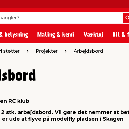
angler?
angler?
& belysning
Maling & kemi
Værktøj
Bil & 
 vi støtter
Projekter
Arbejdsbord
dsbord
en RC klub
f 2 stk. arbejdsbord. Vil gøre det nemmer at be
i er ude at flyve på modelfly pladsen i Skagen