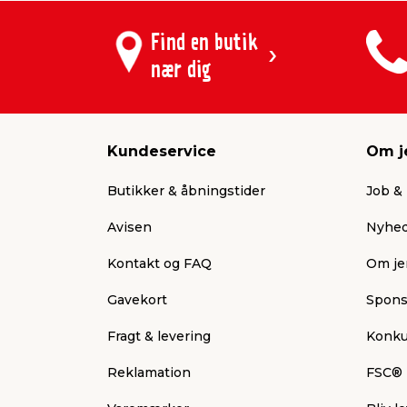
Find en butik
nær dig
Kundeservice
Om j
Butikker & åbningstider
Job & 
Avisen
Nyhed
Kontakt og FAQ
Om je
Gavekort
Spons
Fragt & levering
Konku
Reklamation
FSC®