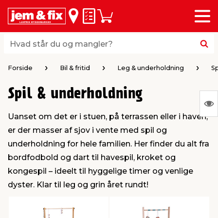
Menu
bage
bage
bage
bage
bage
bage
bage
bage
bage
Huskeseddel
Indkøbskurv
i
i
i
i
i
i
i
i
i
byggematerialer
haven
huset
vvs
el & belysning
maling & kemi
værktøj
bil & fritid
sæsonafslutning
Hvad står du og mangler?
Hvad står du og mangler?
stelse
gning
dsel & varme
værelse
kler
dørsmaling
ktøj
udstyr
nafslutning
Forside
Bil & fritid
Leg & underholdning
Sp
Spil & underholdning
 loft & vægge
oldning
t
ndørsbelysning
ndørsmaling
værktøj
udstyr
S
Uanset om det er i stuen, på terrassen eller i haven,
Ing
& vinduer
møbler
tning
haner & armatur
dørsbelysning
udstyr
aring af værktøj
ing
er der masser af sjov i vente med spil og
var
underholdning for hele familien. Her finder du alt fra
at
eplader
redskaber
er & ophæng
e
lder
ring & kemikalier
e maskiner
rtikler
bordfodbold og dart til havespil, kroket og
vis
kongespil – ideelt til hyggelige timer og venlige
dyster. Klar til leg og grin året rundt!
& brædder
maskiner
ing & opbevaring
 & ventilation
t Home
el- & fugemasse
redskaber
ronik
ruktion
bygninger
ner & persienner
 & kloak
okker
r & spande
& underholdning