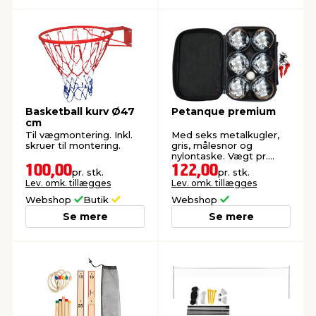
Basketball kurv Ø47
Petanque premium
cm
Til vægmontering. Inkl.
Med seks metalkugler,
skruer til montering.
gris, målesnor og
nylontaske. Vægt pr.
kugle: 720 gram.
100,00
122,00
pr. stk.
pr. stk.
Lev. omk. tillægges
Lev. omk. tillægges
Webshop
Butik
Webshop
Se mere
Se mere