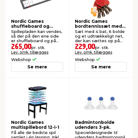
Nordic Games
Nordic Games
shuffleboard og
bordtennissæt med
curling 2-i-1
net og 4 bat
Spillepladen kan vendes,
Sæt med 4 bat, 6 bolde
så der på den ene side
og et udtrækkeligt net,
er shuffleboard og på
der kan sættes op på
den anden curling. Der
borde op til B: 190 cm.
265,00
229,00
pr. stk.
pr. stk.
medfølger 4 røde og 4
Lev. omk. tillægges
Lev. omk. tillægges
blå pucks.
Webshop
Webshop
Se mere
Se mere
Nordic Games
Badmintonbolde
multispillebord 12-i-1
udendørs 3-pk.
Få alle de bedste spil
Specieldesignede til
samlet i én løsning. Inkl.
udendørs badmintonspil.