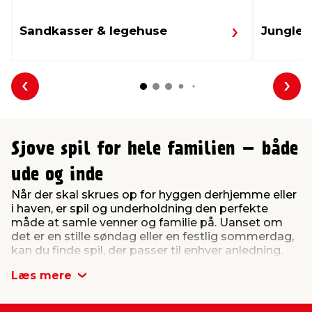
Sandkasser & legehuse
Jungle 
Forrige
Næs
Sjove spil for hele familien – både
ude og inde
Når der skal skrues op for hyggen derhjemme eller
i haven, er spil og underholdning den perfekte
måde at samle venner og familie på. Uanset om
det er en stille søndag eller en festlig sommerdag,
kan du finde spil, der passer til enhver anledning.
Hos jem & fix har vi samlet et udvalg af klassiske
Læs mere
og populære spil som bordfodbold, bobspil,
kroket, dart og en lang række havespil som
kongespil, stigegolf og stangtennis.