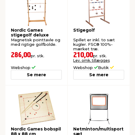
indretning
er & sikkerhed
 fittings
dsbelysning
eklædning
& udendørs spa
Nordic Games
Stigegolf
r & stilladser
e
behandling
ne, data & TV
& fritid
stigegolf deluxe
Magnetisk pointtavle og
Spillet er inkl. to sæt
med rigtige golfbolde.
kugler. FSC® 100%-
mærket træ.
debeklædning
ing
asser & standere
rier
 sko
286,00
210,00
pr. stk.
pr. stk.
Lev. omk. tillægges
Webshop
Webshop
Butik
antning
ri & syltning
Se mere
Se mere
dyr & ukrudt
Nordic Games bobspil
Netminton/multisport
88 x 88 cm
sæt