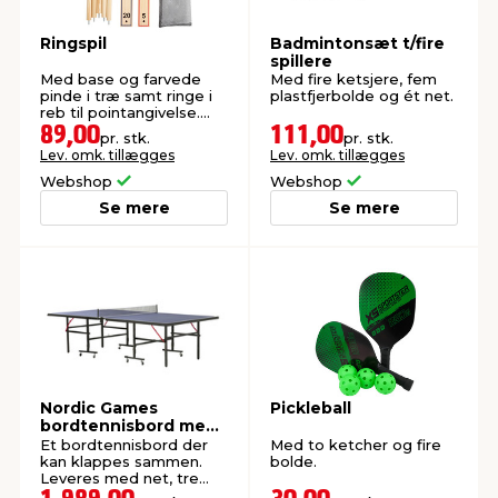
Ringspil
Badmintonsæt t/fire
spillere
Med base og farvede
Med fire ketsjere, fem
pinde i træ samt ringe i
plastfjerbolde og ét net.
reb til pointangivelse.
FSC®-mærket.
89,00
111,00
pr. stk.
pr. stk.
Lev. omk. tillægges
Lev. omk. tillægges
Webshop
Webshop
Se mere
Se mere
Nordic Games
Pickleball
bordtennisbord med
net, 2 bat og tre
Et bordtennisbord der
Med to ketcher og fire
bolde
kan klappes sammen.
bolde.
Leveres med net, tre
bolde og 2 bat.