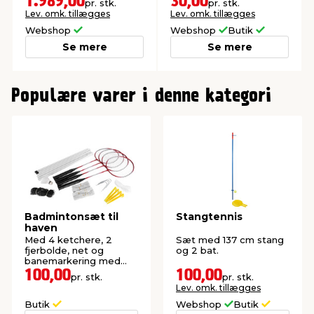
1.989,00
30,00
pr. stk.
pr. stk.
Lev. omk. tillægges
Lev. omk. tillægges
Webshop
Webshop
Butik
Se mere
Se mere
0
1
Populære varer i denne kategori
2
3
Badmintonsæt til
Stangtennis
haven
Med 4 ketchere, 2
Sæt med 137 cm stang
fjerbolde, net og
og 2 bat.
banemarkering med
pløkker.
100,00
100,00
pr. stk.
pr. stk.
Lev. omk. tillægges
Butik
Webshop
Butik