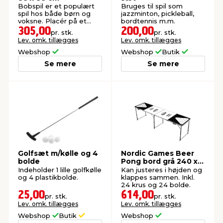
Bobspil er et populært
Bruges til spil som
spil hos både børn og
jazzminton, pickleball,
voksne. Placér på et
bordtennis m.m.
bord for at sætte spillet i
305,00
200,00
pr. stk.
pr. stk.
gang.
Lev. omk. tillægges
Lev. omk. tillægges
Webshop
Webshop
Butik
Se mere
Se mere
Golfsæt m/kølle og 4
Nordic Games Beer
bolde
Pong bord grå 240 x
60 cm
Indeholder 1 lille golfkølle
Kan justeres i højden og
og 4 plastikbolde.
klappes sammen. Inkl.
24 krus og 24 bolde.
25,00
614,00
pr. stk.
pr. stk.
Lev. omk. tillægges
Lev. omk. tillægges
Webshop
Butik
Webshop