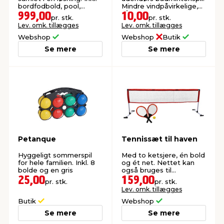
bordfodbold, pool,
Mindre vindpåvirkelige,
hockey, bordtennis,
så det er lettere at
999,00
10,00
pr. stk.
pr. stk.
skak, dam m.fl.
spille.
Lev. omk. tillægges
Lev. omk. tillægges
Webshop
Webshop
Butik
Se mere
Se mere
Petanque
Tennissæt til haven
Hyggeligt sommerspil
Med to ketsjere, én bold
for hele familien. Inkl. 8
og ét net. Nettet kan
bolde og en gris
også bruges til
fodtennis.
25,00
159,00
pr. stk.
pr. stk.
Lev. omk. tillægges
Butik
Webshop
Se mere
Se mere