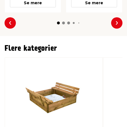
Se mere
Se mere
Forrige
Næs
Flere kategorier