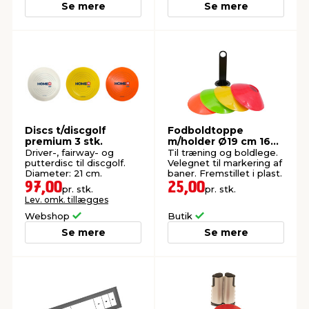
Se mere
Se mere
Discs t/discgolf
Fodboldtoppe
premium 3 stk.
m/holder Ø19 cm 16
stk.
Driver-, fairway- og
Til træning og boldlege.
putterdisc til discgolf.
Velegnet til markering af
Diameter: 21 cm.
baner. Fremstillet i plast.
97,00
25,00
pr. stk.
pr. stk.
Lev. omk. tillægges
Webshop
Butik
Se mere
Se mere