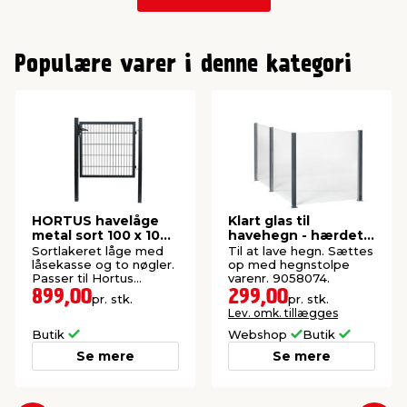
0
1
Populære varer i denne kategori
HORTUS havelåge
Klart glas til
metal sort 100 x 100
havehegn - hærdet
cm
og 6 mm
Sortlakeret låge med
Til at lave hegn. Sættes
låsekasse og to nøgler.
op med hegnstolpe
Passer til Hortus
varenr. 9058074.
panelhegn.
899,00
299,00
pr. stk.
pr. stk.
Lev. omk. tillægges
Butik
Webshop
Butik
Se mere
Se mere