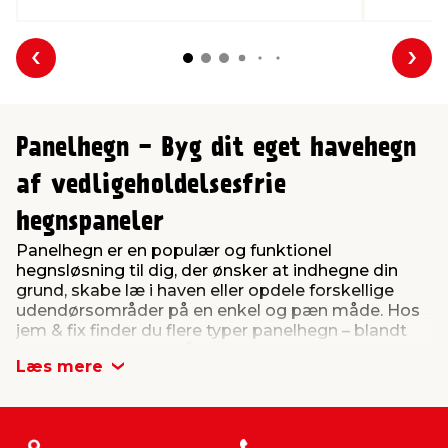
Forrige
Næs
Panelhegn - Byg dit eget havehegn
af vedligeholdelsesfrie
hegnspaneler
Panelhegn er en populær og funktionel
hegnsløsning til dig, der ønsker at indhegne din
grund, skabe læ i haven eller opdele forskellige
udendørsområder på en enkel og pæn måde. Hos
jem & fix finder du flere typer panelhegn – blandt
andet galvaniseret trådhegn, der er let at
Læs mere
vedligeholde, og glashegn, der kombinerer
afskærmning med et moderne udtryk. Uanset om
du er i gang med et større byggeprojekt eller blot
vil opgradere haven, er panelhegn en god