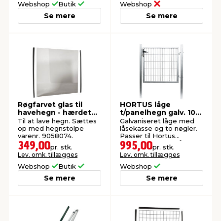
Webshop
Butik
Webshop
Se mere
Se mere
Røgfarvet glas til
HORTUS låge
havehegn - hærdet
t/panelhegn galv. 100
og 6 mm
x 100 cm - webshop
Til at lave hegn. Sættes
Galvaniseret låge med
op med hegnstolpe
låsekasse og to nøgler.
varenr. 9058074.
Passer til Hortus
panelhegn. Køb på
349,00
995,00
pr. stk.
pr. stk.
webshop.
Lev. omk. tillægges
Lev. omk. tillægges
Webshop
Butik
Webshop
Se mere
Se mere