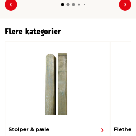
Forrige
Næs
Flere kategorier
Stolper & pæle
Fletheg