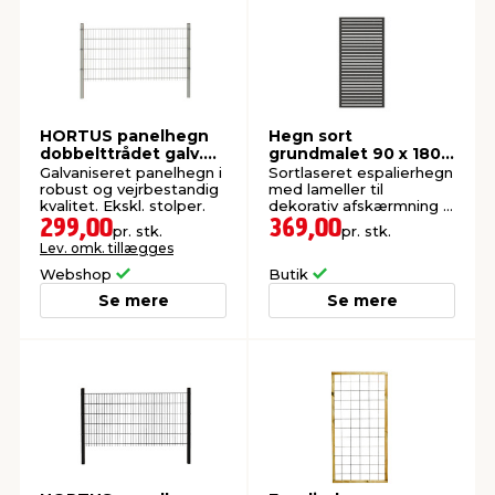
HORTUS panelhegn
Hegn sort
dobbelttrådet galv.
grundmalet 90 x 180
201 x 103 cm
cm
Galvaniseret panelhegn i
Sortlaseret espalierhegn
robust og vejrbestandig
med lameller til
kvalitet. Ekskl. stolper.
dekorativ afskærmning i
haven.
299,00
369,00
pr. stk.
pr. stk.
Lev. omk. tillægges
Webshop
Butik
Se mere
Se mere