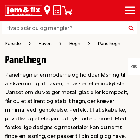
Menu
bage
bage
bage
bage
bage
bage
bage
bage
bage
Huskeseddel
Indkøbskurv
i
i
i
i
i
i
i
i
i
byggematerialer
haven
huset
vvs
el & belysning
maling & kemi
værktøj
bil & fritid
sæsonafslutning
Hvad står du og mangler?
Hvad står du og mangler?
stelse
gning
dsel & varme
værelse
kler
dørsmaling
ktøj
udstyr
nafslutning
Forside
Haven
Hegn
Panelhegn
Panelhegn
 loft & vægge
oldning
t
ndørsbelysning
ndørsmaling
værktøj
udstyr
S
Panelhegn er en moderne og holdbar løsning til
Ing
& vinduer
møbler
tning
haner & armatur
dørsbelysning
udstyr
aring af værktøj
ing
afskærmning af haven, terrassen eller indkørslen.
var
Uanset om du vælger metal, glas eller komposit,
at
eplader
redskaber
er & ophæng
e
lder
ring & kemikalier
e maskiner
rtikler
får du et stilrent og stabilt hegn, der kræver
vis
minimal vedligeholdelse. Perfekt til at skabe læ,
privatliv og et elegant udtryk i uderummet. Med
& brædder
maskiner
ing & opbevaring
 & ventilation
t Home
el- & fugemasse
redskaber
ronik
forskellige designs og materialer kan du nemt
finde en løsning, der passer til din bolig og have.
ruktion
bygninger
ner & persienner
 & kloak
okker
r & spande
& underholdning