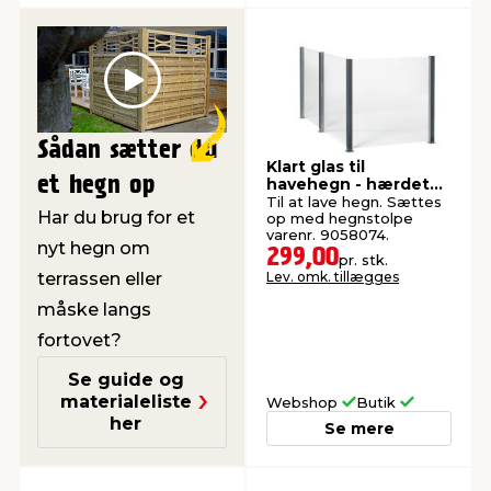
Play
Sådan sætter du
Klart glas til
et hegn op
havehegn - hærdet
og 6 mm
Til at lave hegn. Sættes
Har du brug for et
op med hegnstolpe
varenr. 9058074.
nyt hegn om
299,00
pr. stk.
terrassen eller
Lev. omk. tillægges
måske langs
fortovet?
Se guide og
materialeliste
Webshop
Butik
her
Se mere