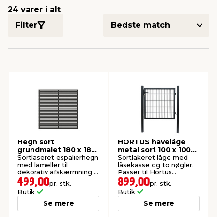
24 varer i alt
Filter
indretning
er & sikkerhed
 fittings
dsbelysning
eklædning
& udendørs spa
r & stilladser
e
behandling
ne, data & TV
& fritid
debeklædning
ing
asser & standere
rier
 sko
antning
ri & syltning
Hegn sort
HORTUS havelåge
dyr & ukrudt
grundmalet 180 x 180
metal sort 100 x 100
cm
cm
Sortlaseret espalierhegn
Sortlakeret låge med
med lameller til
låsekasse og to nøgler.
dekorativ afskærmning i
Passer til Hortus
haven.
panelhegn.
499,00
899,00
pr. stk.
pr. stk.
Butik
Butik
Se mere
Se mere