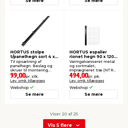
Se mere
Se mere
HORTUS stolpe
HORTUS espalier
t/panelhegn sort 4 x
rionet hegn 90 x 120
4 x 150 cm
cm 1 tillægsfag
Til opsætning af
Varmgalvaniseret metal
panelhegn. Beslag og
og sortmalet,
skruer til montering
imprægneret træ (NTR
medfølger.
A).
99,00
494,00
pr. stk.
pr. pk.
Lev. omk. tillægges
Lev. omk. tillægges
Webshop
Webshop
Se mere
Se mere
Viser 20 af 25
Vis 5 flere