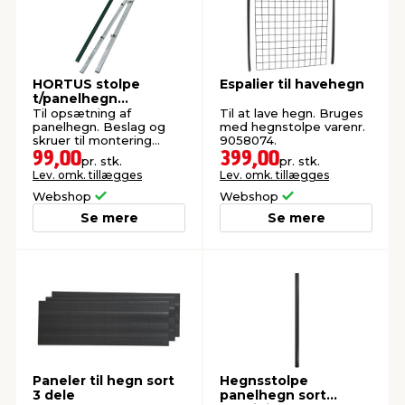
HORTUS stolpe
Espalier til havehegn
t/panelhegn
galvaniseret 4 x 4 x
Til opsætning af
Til at lave hegn. Bruges
150 cm
panelhegn. Beslag og
med hegnstolpe varenr.
skruer til montering
9058074.
medfølger.
99,00
399,00
pr. stk.
pr. stk.
Lev. omk. tillægges
Lev. omk. tillægges
Webshop
Webshop
Se mere
Se mere
Paneler til hegn sort
Hegnsstolpe
3 dele
panelhegn sort