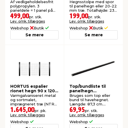
aluminium H230 cm
Af vedligeholdelsesfrit
Hegnsstolpe med spor
polypropylen. 3
til panelhegn eller 20-22
paneldele = 1 panel på
mm træ. Totalhøjde: 230
177x177 cm.
cm.
499,00
199,00
pr. stk.
pr. stk.
Lev. omk. tillægges
Lev. omk. tillægges
Webshop
Butik
Webshop
Butik
Se mere
Se mere
HORTUS espalier
Top/bundliste til
rionet hegn 90 x 120
panelhegn
cm 3 fag
antracitgrå 87,3 cm
Varmgalvaniseret metal
Bruges som top eller
og sortmalet,
bund til havehegnet.
imprægneret træ (NTR
Længde: 87,3 cm.
A).
Aluminium.
1.645,00
69,95
pr. pk.
pr. stk.
Lev. omk. tillægges
Lev. omk. tillægges
Webshop
Webshop