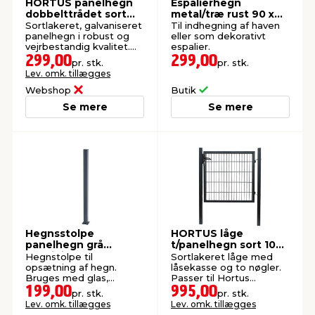
HORTUS panelhegn
Espalierhegn
dobbelttrådet sort
metal/træ rust 90 x
201 x 103 cm
180 cm
Sortlakeret, galvaniseret
Til indhegning af haven
panelhegn i robust og
eller som dekorativt
vejrbestandig kvalitet.
espalier.
Ekskl. stolper.
299,00
299,00
pr. stk.
pr. stk.
Lev. omk. tillægges
Webshop
Butik
Se mere
Se mere
Hegnsstolpe
HORTUS låge
panelhegn grå
t/panelhegn sort 100
aluminium H95 cm
x 100 cm - webshop
Hegnstolpe til
Sortlakeret låge med
opsætning af hegn.
låsekasse og to nøgler.
Bruges med glas,
Passer til Hortus
espalier eller træ.
panelhegn. Køb på
199,00
995,00
pr. stk.
pr. stk.
webshop.
Lev. omk. tillægges
Lev. omk. tillægges