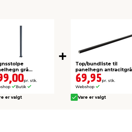
gnsstolpe
Top/bundliste til
nelhegn grå
panelhegn antracitgrå
uminium H95 cm
87,3 cm
99,00
69,95
pr. stk.
pr. stk.
bshop
Butik
Webshop
re er valgt
Vare er valgt