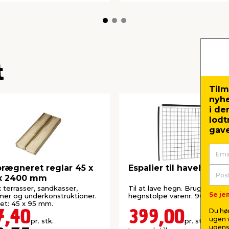
t
Tilm
nyh
i de
lodt
gave
rægneret reglar 45 x
Espalier til havehegn
 x 2400 mm
fx terrasser, sandkasser,
Til at lave hegn. Bruges med
Se jem
er og underkonstruktioner.
hegnstolpe varenr. 9058074.
et: 45 x 95 mm.
Du hør
7,40
399,00
ugen v
pr. stk.
pr. stk.
ugens 