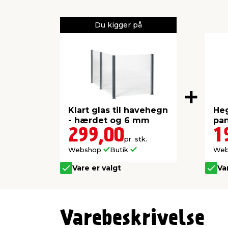
Du kigger på
Klart glas til havehegn
He
- hærdet og 6 mm
pa
al
299,00
1
pr. stk.
Webshop
Butik
We
Vare er valgt
Va
Varebeskrivelse