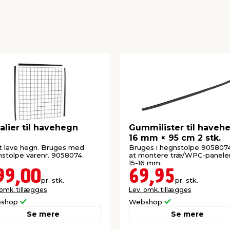
alier til havehegn
Gummilister til haveh
16 mm × 95 cm 2 stk.
at lave hegn. Bruges med
Bruges i hegnstolpe 9058074
stolpe varenr. 9058074.
at montere træ/WPC-panele
15-16 mm.
99,00
69,95
pr. stk.
pr. stk.
 omk. tillægges
Lev. omk. tillægges
shop
Webshop
Se mere
Se mere