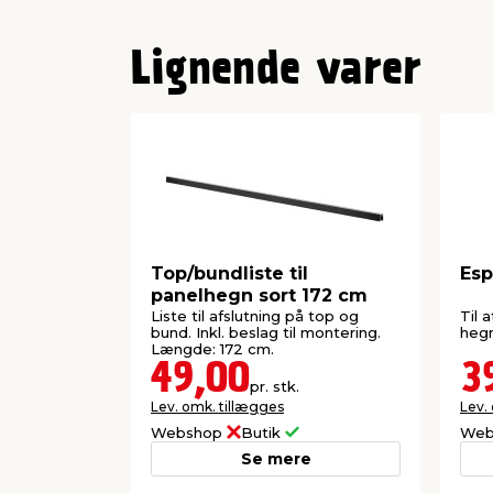
Lignende varer
Top/bundliste til
Esp
panelhegn sort 172 cm
Liste til afslutning på top og
Til 
bund. Inkl. beslag til montering.
hegn
Længde: 172 cm.
49,00
3
pr. stk.
Lev. omk. tillægges
Lev.
Webshop
Butik
Web
Se mere