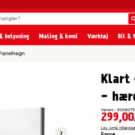
angler?
angler?
& belysning
Maling & kemi
Værktøj
Bil & 
Panelhegn
Klart 
- hær
Varenr.: 9058075
299,00
Lev. omk. tillægg
Farve