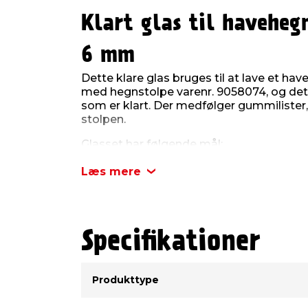
Klart glas til haveheg
6 mm
Dette klare glas bruges til at lave et h
med hegnstolpe varenr. 9058074, og det
som er klart. Der medfølger gummilister,
stolpen.
Glasset har følgende mål:
Højde: 92 cm
Læs mere
Bredde: 86,8 cm
Den har et center-til-center mål på 90 cm
Hegnet kan ikke bruges som værn.
Specifikationer
Type
Værdi
Produkttype