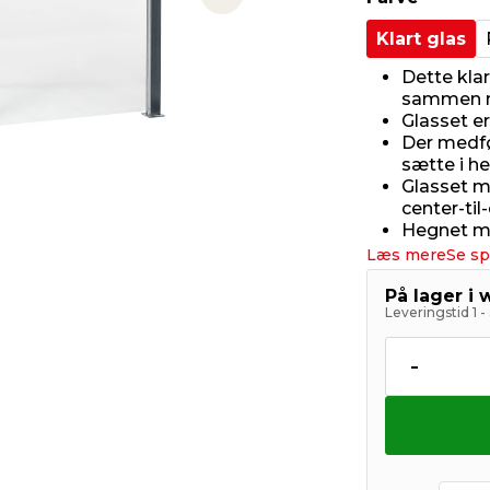
Next slide
Klart glas
Dette klar
sammen m
Glasset e
Der medfø
sætte i h
Glasset m
center-ti
Hegnet m
Læs mere
Se sp
På lager i
Leveringstid 1 
-