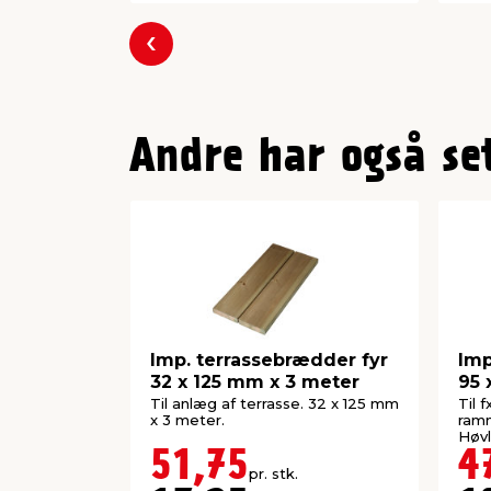
Forrige
Andre har også se
Imp. terrassebrædder fyr
Imp
32 x 125 mm x 3 meter
95
Til anlæg af terrasse. 32 x 125 mm
Til 
x 3 meter.
ramm
Høvl
51,75
4
pr. stk.