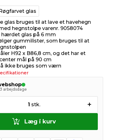
Røgfarvet glas
e glas bruges til at lave et havehegn
ed hegnstolpe varenr. 9058074
r hærdet glas på 6 mm
lger gummilister, som bruges til at
egnstolpen
åler H92 x B86,8 cm, og det har et
l-center mål på 90 cm
å ikke bruges som værn
ecifikationer
 webshop
- 3 arbejdsdage
+
1
stk.
Læg i kurv