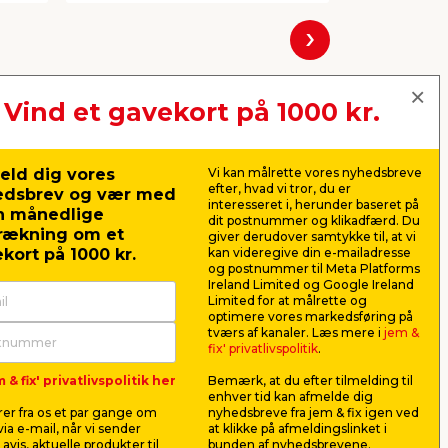
Næste
Vind et gavekort på 1000 kr.
eld dig vores
Vi kan målrette vores nyhedsbreve
efter, hvad vi tror, du er
edsbrev og vær med
interesseret i, herunder baseret på
n månedlige
dit postnummer og klikadfærd. Du
rækning om et
giver derudover samtykke til, at vi
kort på 1000 kr.
kan videregive din e-mailadresse
og postnummer til Meta Platforms
Ireland Limited og Google Ireland
Limited for at målrette og
optimere vores markedsføring på
Bagagestrop 25 mm x 5
Gummilist
tværs af kanaler. Læs mere i
jem &
meter - 250 kg
16 mm × 9
fix' privatlivspolitik
.
Til fastspænding af bagage. Med
Bruges i he
 & fix' privatlivspolitik her
Bemærk, at du efter tilmelding til
skralde og 2 kroge. Maks.
at montere
enhver tid kan afmelde dig
belastning 250 kg.
15-16 mm.
er fra os et par gange om
nyhedsbreve fra jem & fix igen ved
60,00
69,9
ia e-mail, når vi sender
at klikke på afmeldingslinket i
pr. stk.
avis, aktuelle produkter til
bunden af nyhedsbrevene.