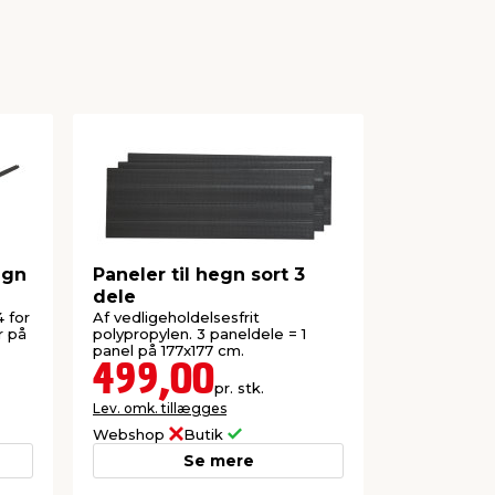
egn
Paneler til hegn sort 3
Hegnssto
dele
sort alu
 for
Af vedligeholdelsesfrit
Hegnsstolpe
r på
polypropylen. 3 paneldele = 1
panelhegn e
panel på 177x177 cm.
Totalhøjde:
499,00
199,
pr. stk.
Lev. omk. tillægges
Lev. omk. til
Webshop
Butik
Webshop
Se mere