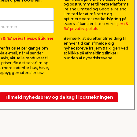
og postnummer til Meta Platforms
Ireland Limited og Google Ireland
Limited for at målrette og
optimere vores markedsføring på
 x
Pælebor Ø15 cm -
HORTUS s
tværs af kanaler. Læs mere i
jem &
Garden®
t/panelhe
fix' privatlivspolitik
.
4 x 4 x 1
 til
Til at lave små huller i jorden til
Til opsætni
 & fix' privatlivspolitik her
Bemærk, at du efter tilmelding til
pæle og stolper. Højde: 120 cm.
Beslag og sk
enhver tid kan afmelde dig
medfølger.
er fra os et par gange om
nyhedsbreve fra jem & fix igen ved
69,00
99,0
ia e-mail, når vi sender
at klikke på afmeldingslinket i
pr. stk.
avis, aktuelle produkter til
bunden af nyhedsbrevene.
Lev. omk. tillægges
Lev. omk. til
 priser, fix det selv-film og
 mere indenfor hus, have,
j, byggematerialer osv.
Webshop
Butik
Webshop
Se mere
Tilmeld nyhedsbrev og deltag i lodtrækningen
Næste