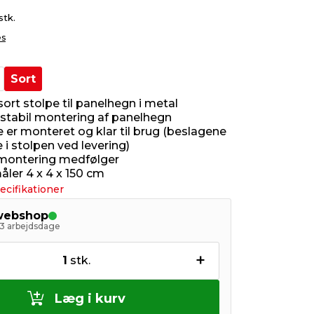
stk.
es
Sort
rt stolpe til panelhegn i metal
l stabil montering af panelhegn
 er monteret og klar til brug (beslagene
e i stolpen ved levering)
l montering medfølger
åler 4 x 4 x 150 cm
ecifikationer
 webshop
- 3 arbejdsdage
+
1
stk.
Læg i kurv