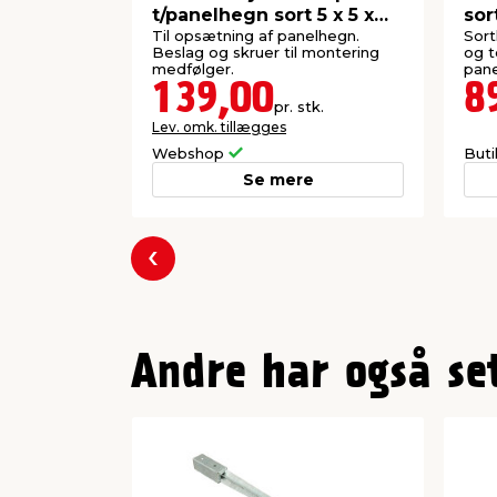
t/panelhegn sort 5 x 5 x
sor
150 cm
Til opsætning af panelhegn.
Sort
Beslag og skruer til montering
og t
medfølger.
pane
139,00
8
pr. stk.
Lev. omk. tillægges
Webshop
But
Se mere
Forrige
Andre har også se