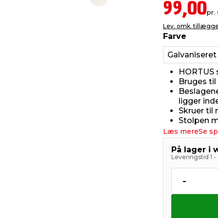
Next slide
99,00
pr. 
Lev. omk. tillægg
Farve
Galvaniseret
HORTUS so
Bruges ti
Beslagene
ligger ind
Skruer ti
Stolpen m
Læs mere
Se sp
På lager i
Leveringstid 1 
-