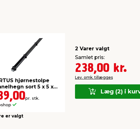
2 Varer valgt
Samlet pris:
238,00 kr.
Lev. omk. tillægges
RTUS hjørnestolpe
anelhegn sort 5 x 5 x
Læg (2) i kur
0 cm
39,00
pr. stk.
bshop
re er valgt