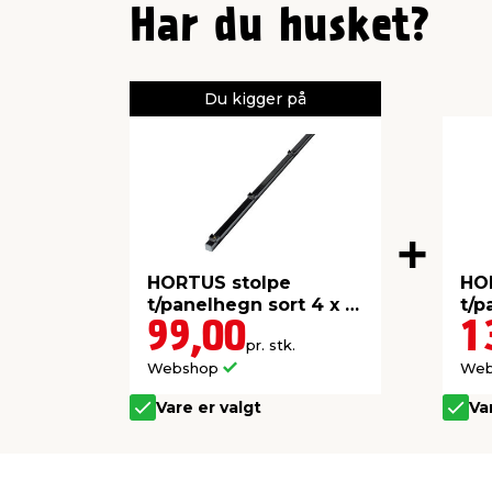
Har du husket?
Du kigger på
HORTUS stolpe
HO
t/panelhegn sort 4 x 4
t/p
x 150 cm
15
99,00
1
pr. stk.
Webshop
We
Vare er valgt
Va