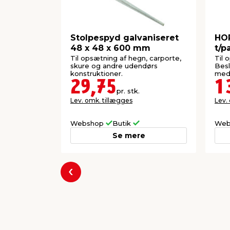
Stolpespyd galvaniseret
HOR
48 x 48 x 600 mm
t/p
150
Til opsætning af hegn, carporte,
Til 
skure og andre udendørs
Besl
konstruktioner.
medf
29,75
1
pr. stk.
Lev. omk. tillægges
Lev.
Webshop
Butik
Web
Se mere
Forrige