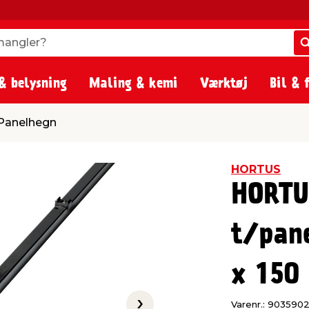
angler?
angler?
& belysning
Maling & kemi
Værktøj
Bil & 
Panelhegn
HORTUS
HORTU
t/pane
x 150
Varenr.: 903590