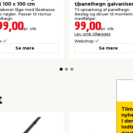
t 100 x 100 cm
t/panelhegn galvanise
4 x 4 x 150 cm
lakeret låge med låsekasse
Til opsætning af panelhegn.
o nøgler. Passer til Hortus
Beslag og skruer til monteri
lhegn.
medfølger.
99,00
99,00
pr. stk.
pr. stk.
Lev. omk. tillægges
ik
Webshop
Se mere
Se mere
t
Tilm
nyh
i de
lodt
gave