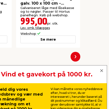
ret
galv. 100 x 100 cm -
grå alum
webshop
Galvaniseret låge med låsekasse
Hegnstolpe 
ng
og to nøgler. Passer til Hortus
hegn. Bruge
panelhegn. Køb på webshop.
eller træ.
995,00
199,
pr. stk.
Lev. omk. tillægges
Lev. omk. til
Webshop
Webshop
Se mere
Næste
Vind et gavekort på 1000 kr.
eld dig vores
Vi kan målrette vores nyhedsbreve
efter, hvad vi tror, du er
edsbrev og vær med
interesseret i, herunder baseret på
n månedlige
dit postnummer og klikadfærd. Du
rækning om et
giver derudover samtykke til, at vi
kort på 1000 kr.
kan videregive din e-mailadresse