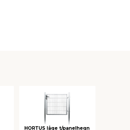
HORTUS låge t/panelhegn
Hegnssto