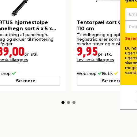
TUS hjørnestolpe
Tentorpæl sort Ø8 mm
anelhegn sort 5 x 5 x
110 cm
 cm
opsætning af panelhegn.
Til indhegning og opbinding, fx
Se jem
ag og skruer til montering
hegnstråd eller som støtte til
ølger.
mindre træer og buske.
Du hør
39,00
9,95
ugen v
pr. stk.
pr. stk.
ugens 
 omk. tillægges
Lev. omk. tillægges
skarpe
meget
værktø
shop
Webshop
Butik
Se mere
Se mere