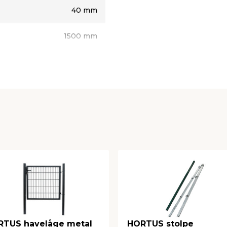
en nødvendige stabilitet.
40 mm
l montering med beslag og
1500 mm
HORTUS
40 mm
ing
n ved levering
RTUS havelåge metal
HORTUS stolpe