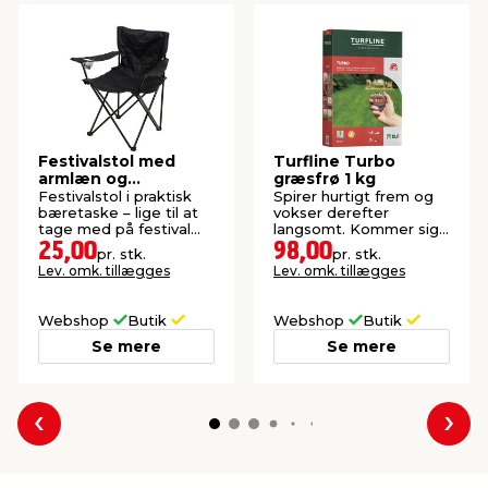
Festivalstol med
Turfline Turbo
armlæn og
græsfrø 1 kg
kopholder - Sunlife®
Festivalstol i praktisk
Spirer hurtigt frem og
bæretaske – lige til at
vokser derefter
tage med på festival
langsomt. Kommer sig
eller camping.
hurtigt efter tørke.
25,00
98,00
pr. stk.
pr. stk.
Lev. omk. tillægges
Lev. omk. tillægges
Webshop
Butik
Webshop
Butik
Se mere
Se mere
Forrige
Næs