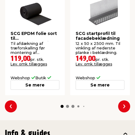
SCG EPDM folie sort
SCG startprofil til
til
facadebeklædning
facadebeklædning 5
Til afdækning af
12 x 50 x 2500 mm. Til
meter
træforskalling før
vinkling af nederste
montering af
planke i beklædning.
fibercement
119,00
149,00
pr. stk.
pr. stk.
facadebeklædning.
Lev. omk. tillægges
Lev. omk. tillægges
Webshop
Butik
Webshop
Se mere
Se mere
Forrige
Næs
Info & guides