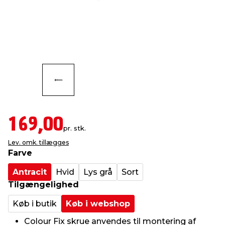
indretning
er & sikkerhed
 fittings
dsbelysning
eklædning
& udendørs spa
r & stilladser
e
behandling
ne, data & TV
& fritid
debeklædning
ing
asser & standere
rier
 sko
antning
ri & syltning
169,00
pr. stk.
Lev. omk. tillægges
dyr & ukrudt
Farve
Antracit
Hvid
Lys grå
Sort
Tilgængelighed
Køb i butik
Køb i webshop
Colour Fix skrue anvendes til montering af