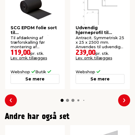
SCG EPDM folie sort
Udvendig
til
hjørneprofil til
facadebeklædning 5
facadebeklædning
Til afdækning af
Antracit. Symmetrisk 25
meter
træforskalling før
x 25 x 2500 mm.
montering af
Anvendes til udvendige
fibercement
hjørner.
119,00
239,00
pr. stk.
pr. stk.
facadebeklædning.
Lev. omk. tillægges
Lev. omk. tillægges
Webshop
Butik
Webshop
Se mere
Se mere
Forrige
Næs
Andre har også set