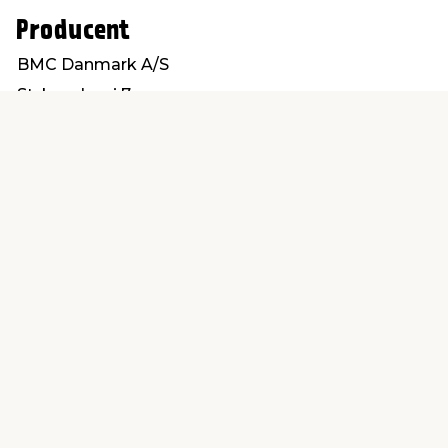
Producent
BMC Danmark A/S
Stykgodsvej 7
9000 Aalborg
info@bmc-danmark.dk
Find en butik
Kundeservice
nær dig
Åbent alle dage 8 -
Køb i webshop