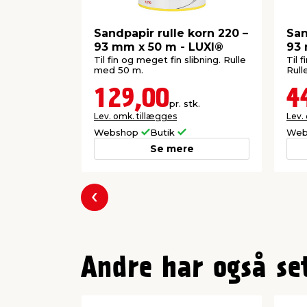
Sandpapir rulle korn 220 –
San
93 mm x 50 m - LUXI®
93 
Til fin og meget fin slibning. Rulle
Til 
med 50 m.
Rull
129,00
4
pr. stk.
Lev. omk. tillægges
Lev.
Webshop
Butik
Web
Se mere
Forrige
Andre har også se