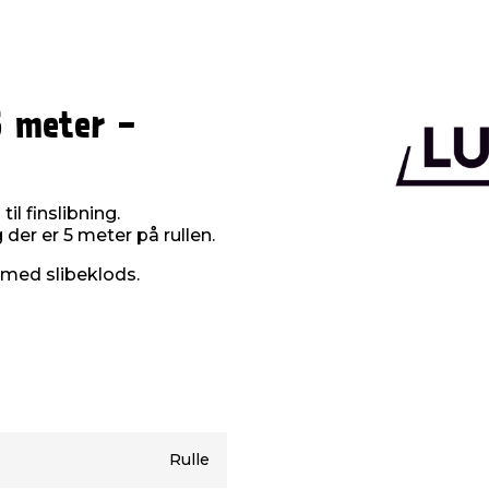
5 meter -
l finslibning.
er er 5 meter på rullen.
t med slibeklods.
Rulle