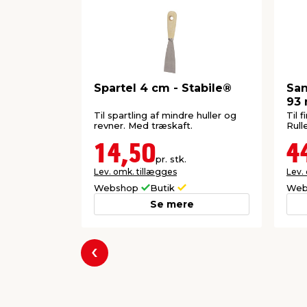
Spartel 4 cm - Stabile®
San
93 
Til spartling af mindre huller og
Til 
revner. Med træskaft.
Rull
14,50
4
pr. stk.
Lev. omk. tillægges
Lev.
Webshop
Butik
Web
Se mere
Forrige