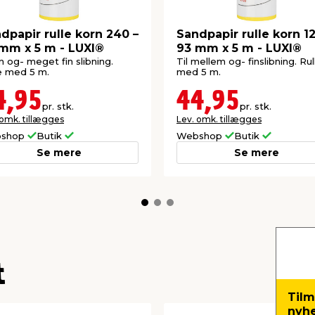
dpapir rulle korn 240 –
Sandpapir rulle korn 12
mm x 5 m - LUXI®
93 mm x 5 m - LUXI®
fin og- meget fin slibning.
Til mellem og- finslibning. Rul
e med 5 m.
med 5 m.
4,95
44,95
pr. stk.
pr. stk.
 omk. tillægges
Lev. omk. tillægges
shop
Butik
Webshop
Butik
Se mere
Se mere
t
Tilm
nyh