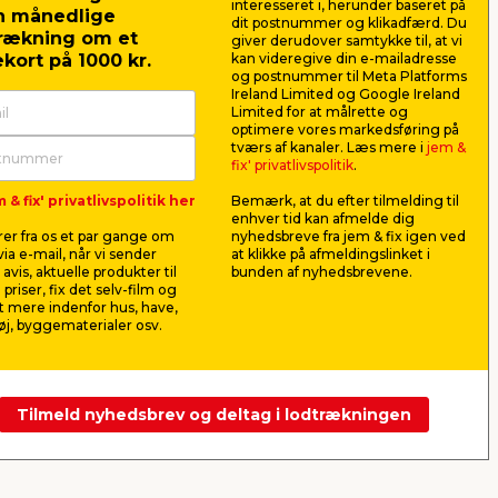
interesseret i, herunder baseret på
n månedlige
dit postnummer og klikadfærd. Du
rækning om et
giver derudover samtykke til, at vi
kort på 1000 kr.
kan videregive din e-mailadresse
og postnummer til Meta Platforms
Ireland Limited og Google Ireland
Limited for at målrette og
optimere vores markedsføring på
0 –
Borup
Sandpapir
tværs af kanaler. Læs mere i
jem &
malerrens/grundrens 1
93 mm x 
fix' privatlivspolitik
.
liter
le
Til afrensning og affedtning af
Til grov- og
 & fix' privatlivspolitik her
Bemærk, at du efter tilmelding til
overflader før malerarbejde.
med 5 m.
enhver tid kan afmelde dig
Koncentreret.
er fra os et par gange om
nyhedsbreve fra jem & fix igen ved
29,50
49,5
ia e-mail, når vi sender
at klikke på afmeldingslinket i
pr. stk.
avis, aktuelle produkter til
bunden af nyhedsbrevene.
Lev. omk. tillægges
Lev. omk. til
 priser, fix det selv-film og
Webshop
Butik
Webshop
 mere indenfor hus, have,
j, byggematerialer osv.
Se mere
Tilmeld nyhedsbrev og deltag i lodtrækningen
Næste