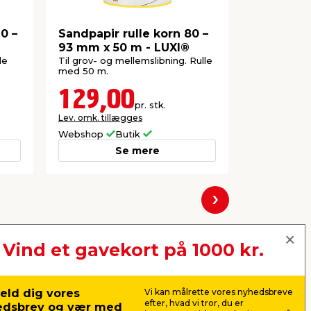
0 –
Sandpapir rulle korn 80 –
Sandpapir
93 mm x 50 m - LUXI®
93 mm x 
le
Til grov- og mellemslibning. Rulle
Til grov- og
med 50 m.
med 5 m.
129,00
49,5
pr. stk.
Lev. omk. tillægges
Lev. omk. til
Webshop
Butik
Webshop
Se mere
Næste
Vind et gavekort på 1000 kr.
eld dig vores
Vi kan målrette vores nyhedsbreve
efter, hvad vi tror, du er
edsbrev og vær med