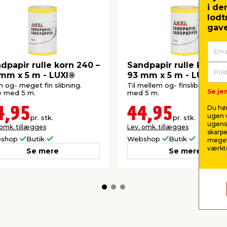
i de
lodt
gave
dpapir rulle korn 240 –
Sandpapir rulle korn 12
mm x 5 m - LUXI®
93 mm x 5 m - LUXI®
fin og- meget fin slibning.
Til mellem og- finslibning. Rul
Se jem
e med 5 m.
med 5 m.
Du hør
4,95
44,95
ugen v
pr. stk.
pr. stk.
ugens 
 omk. tillægges
Lev. omk. tillægges
skarpe
shop
Butik
Webshop
Butik
meget
værktø
Se mere
Se mere