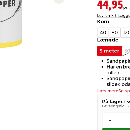
Next slide
44,95
pr. 
Lev. omk. tillægg
Korn
40
80
12
Længde
5 meter
50
Sandpapir 
Har en br
rullen
Sandpapire
slibeklod
Læs mere
Se sp
På lager i
Leveringstid 1 
-