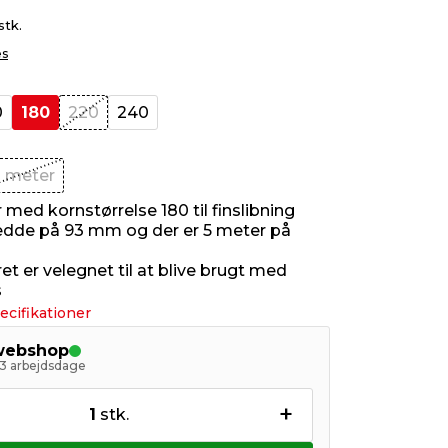
stk.
es
0
180
220
240
 meter
med kornstørrelse 180 til finslibning
edde på 93 mm og der er 5 meter på
t er velegnet til at blive brugt med
s
ecifikationer
 webshop
- 3 arbejdsdage
+
1
stk.