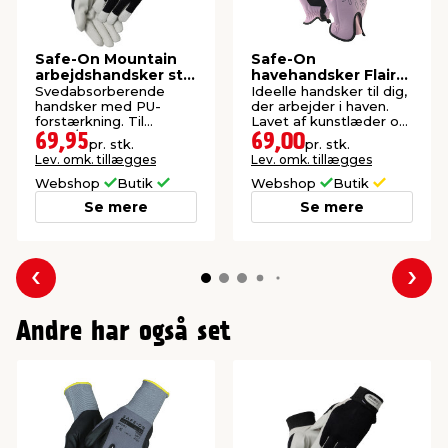
Safe-On Mountain
Safe-On
arbejdshandsker str.
havehandsker Flair
10
CE str. 7
Svedabsorberende
Ideelle handsker til dig,
handsker med PU-
der arbejder i haven.
forstærkning. Til
Lavet af kunstlæder og
have-/hobbyarbejde.
bomuld.
69,95
69,00
pr. stk.
pr. stk.
Lev. omk. tillægges
Lev. omk. tillægges
Webshop
Butik
Webshop
Butik
Se mere
Se mere
Forrige
Næs
Andre har også set