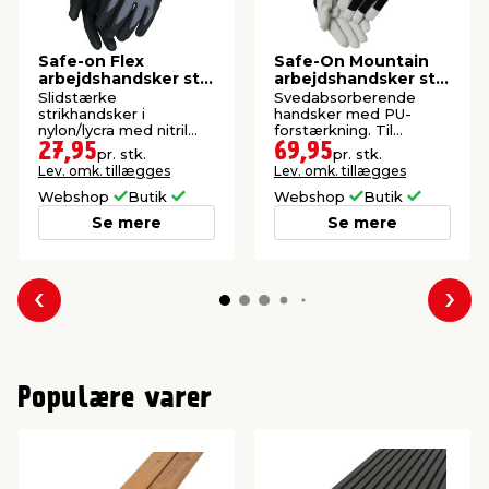
Safe-on Flex
Safe-On Mountain
arbejdshandsker str.
arbejdshandsker str.
8
10
Slidstærke
Svedabsorberende
strikhandsker i
handsker med PU-
nylon/lycra med nitril
forstærkning. Til
skumbelægning.
have-/hobbyarbejde.
27,95
69,95
pr. stk.
pr. stk.
Lev. omk. tillægges
Lev. omk. tillægges
Webshop
Butik
Webshop
Butik
Se mere
Se mere
Forrige
Næs
Populære varer