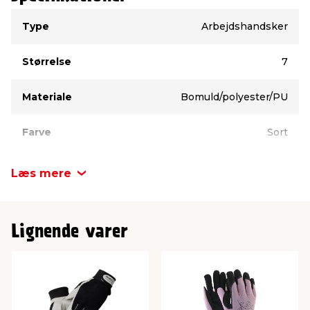
Type
Værdi
Type
Arbejdshandsker
Størrelse
7
Materiale
Bomuld/polyester/PU
Farve
Sort
Læs mere
Lignende varer