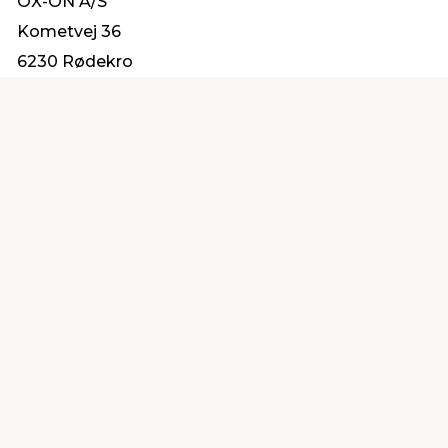
OX-ON A/S
Kometvej 36
6230 Rødekro
info@ox-on.com
Find en butik
Kundeservice
nær dig
Åbent alle dage 8 -
Køb i webshop
19
byt i butik