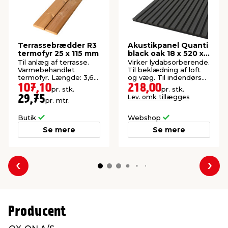
Terrassebrædder R3
Akustikpanel Quanti
termofyr 25 x 115 mm
black oak 18 x 520 x
2440 mm
Til anlæg af terrasse.
Virker lydabsorberende.
Varmebehandlet
Til beklædning af loft
termofyr. Længde: 3,6
og væg. Til indendørs
meter.
brug. FSC®-mærket.
107,10
218,00
pr. stk.
pr. stk.
Lev. omk. tillægges
29,75
pr. mtr.
Butik
Webshop
Se mere
Se mere
Forrige
Næs
Producent