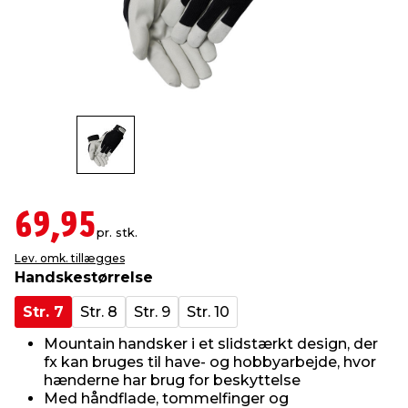
indretning
er & sikkerhed
 fittings
dsbelysning
eklædning
& udendørs spa
r & stilladser
e
behandling
ne, data & TV
& fritid
debeklædning
ing
asser & standere
rier
 sko
antning
ri & syltning
69,95
pr. stk.
Lev. omk. tillægges
dyr & ukrudt
Handskestørrelse
Str. 7
Str. 8
Str. 9
Str. 10
Mountain handsker i et slidstærkt design, der
fx kan bruges til have- og hobbyarbejde, hvor
hænderne har brug for beskyttelse
Med håndflade, tommelfinger og