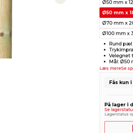
Next slide
Ø50 mm x 1
Ø50 mm x 1
Ø70 mm x 2
Ø100 mm x 
Rund pæl 
Trykimpræ
Velegnet t
Mål: Ø50
Læs mere
Se sp
Fås kun i
På lager i 
Se lagerstatu
Lagerstatus o