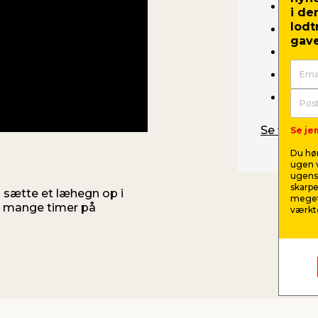
Staki
i de
lodt
Multi
gave
Pæle
Støb
Bore-
Se filmen 
Se jem
Du hør
ugen v
ugens 
skarpe
n sætte et læhegn op i
meget
de mange timer på
værktø