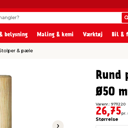
angler?
angler?
& belysning
Maling & kemi
Værktøj
Bil & 
le
Stolper & pæle
Rund 
Ø50 m
Varenr.: 9711220
26,75
pr. 
Størrelse