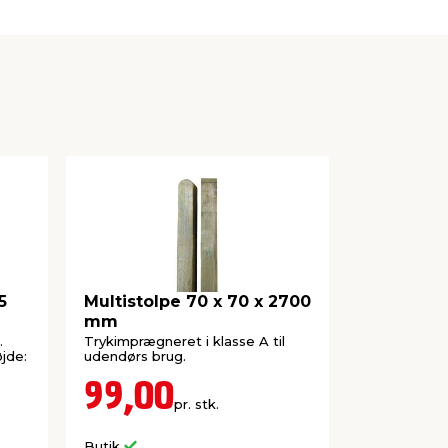
5
Multistolpe 70 x 70 x 2700
Multisto
mm
50 x 50 x
.
Trykimprægneret i klasse A til
Imprægneret
jde:
udendørs brug.
150 cm. Med
99,00
39,7
pr. stk.
Butik
Butik