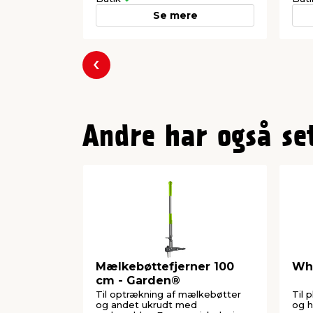
Se mere
Forrige
Andre har også se
Mælkebøttefjerner 100
Wh
cm - Garden®
Til optrækning af mælkebøtter
Til 
og andet ukrudt med
og h