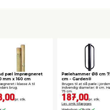
nd pæl imprægneret
Pælehammer Ø8 cm 7
0 mm x 160 cm
cm - Garden®
ægneret i klasse A til
Bruges til at slå pæle i jorden
dørs brug.
Indvendig diameter: 8 cm. Hø
75 cm.
8,00
187,00
pr. stk.
pr. stk.
Lev. omk. tillægges
ik
Webshop
Butik