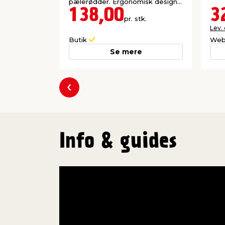
pælerødder. Ergonomisk design.
Nem betjening.
138,00
3
pr. stk.
Lev.
Butik
Web
Se mere
Forrige
Info & guides