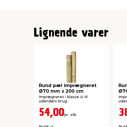
Imprægnering: Klasse A
Diameter: 50 mm
Længde: 180 cm
Lignende varer
Rund pæl imprægneret
Ru
Ø70 mm x 200 cm
Ø7
Imprægneret i klasse A til
Impr
udendørs brug.
uden
54,00
3
pr. stk.
Butik
But