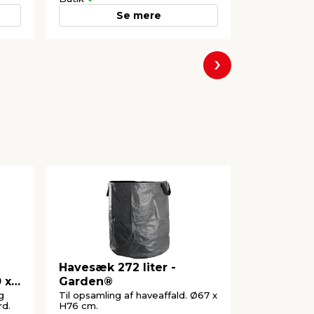
Se mere
Næste
Havesæk 272 liter -
Betonbør 
 x
Garden®
punkterfr
g
Til opsamling af haveaffald. Ø67 x
Med punkterf
rd.
H76 cm.
rummelig.