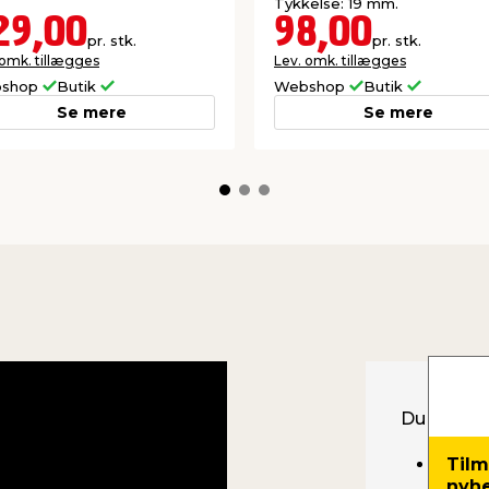
Tykkelse: 19 mm.
29,00
98,00
pr. stk.
pr. stk.
 omk. tillægges
Lev. omk. tillægges
shop
Butik
Webshop
Butik
Se mere
Se mere
Du skal b
Tilm
Hegn
nyh