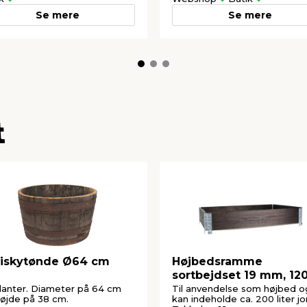
Se mere
Se mere
t
iskytønde Ø64 cm
Højbedsramme
sortbejdset 19 mm, 120
80 x 20 cm
planter. Diameter på 64 cm
Til anvendelse som højbed o
øjde på 38 cm.
kan indeholde ca. 200 liter jo