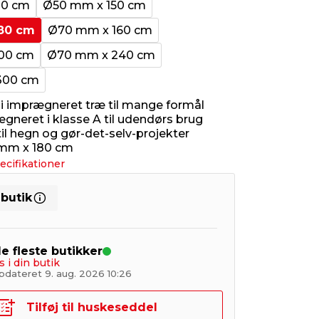
20 cm
Ø50 mm x 150 cm
80 cm
Ø70 mm x 160 cm
00 cm
Ø70 mm x 240 cm
300 cm
i imprægneret træ til mange formål
gneret i klasse A til udendørs brug
il hegn og gør-det-selv-projekter
 mm x 180 cm
ecifikationer
 butik
de fleste butikker
s i din butik
pdateret 9. aug. 2026 10:26
Tilføj til huskeseddel