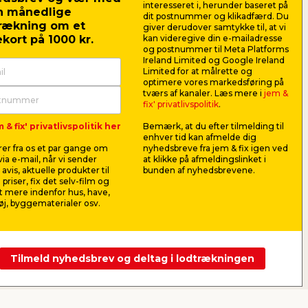
interesseret i, herunder baseret på
tholdere
n månedlige
dit postnummer og klikadfærd. Du
rækning om et
giver derudover samtykke til, at vi
stolpe
kort på 1000 kr.
kan videregive din e-mailadresse
og postnummer til Meta Platforms
bor
Ireland Limited og Google Ireland
Limited for at målrette og
emix
optimere vores markedsføring på
tværs af kanaler. Læs mere i
jem &
 & skruemaskine
fix' privatlivspolitik
.
og hele materialelisten her
 & fix' privatlivspolitik her
Bemærk, at du efter tilmelding til
enhver tid kan afmelde dig
er fra os et par gange om
nyhedsbreve fra jem & fix igen ved
ia e-mail, når vi sender
at klikke på afmeldingslinket i
avis, aktuelle produkter til
bunden af nyhedsbrevene.
 priser, fix det selv-film og
 mere indenfor hus, have,
j, byggematerialer osv.
Tilmeld nyhedsbrev og deltag i lodtrækningen