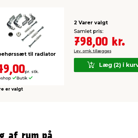
2 Varer valgt
Samlet pris:
798,00 kr.
Lev. omk. tillægges
behørssæt til radiator
Læg (2) i kur
49,00
pr. stk.
bshop
Butik
re er valgt
ng af rum på