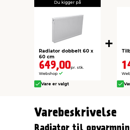
Du kigger på
Radiator dobbelt 60 x
Til
60 cm
649,00
1
pr. stk.
Webshop
We
Vare er valgt
Va
Varebeskrivelse
Radiator til opvarmni