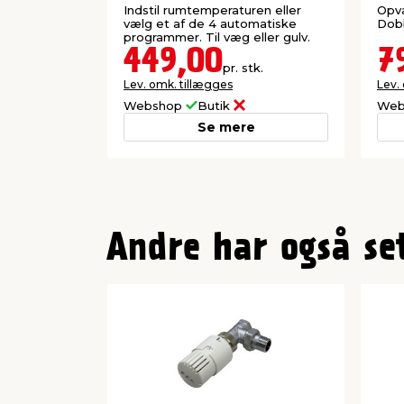
Indstil rumtemperaturen eller
Opva
vælg et af de 4 automatiske
Dobb
programmer. Til væg eller gulv.
449,00
7
pr. stk.
Lev. omk. tillægges
Lev.
Webshop
Butik
Web
Se mere
Andre har også se