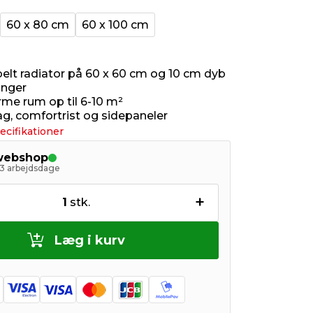
60 x 80 cm
60 x 100 cm
elt radiator på 60 x 60 cm og 10 cm dyb
inger
me rum op til 6-10 m²
g, comfortrist og sidepaneler
ecifikationer
 webshop
- 3 arbejdsdage
+
1
stk.
Læg i kurv