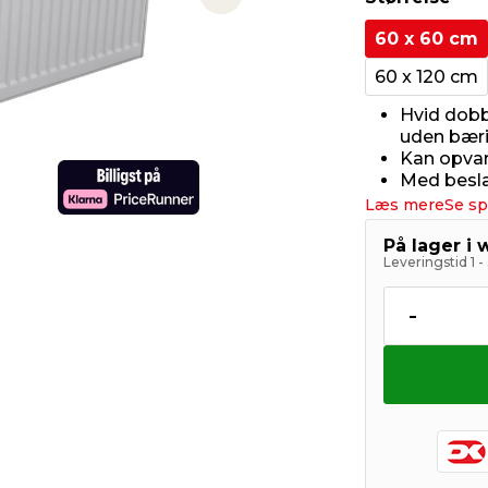
Next slide
60 x 60 cm
60 x 120 cm
Hvid dobb
uden bær
Kan opvar
Med besla
Læs mere
Se sp
På lager i
Leveringstid 1 
-