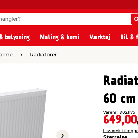
angler?
angler?
& belysning
Maling & kemi
Værktøj
Bil & 
Radiatorer
varme
Radiatorer
Radiat
60 cm
Varenr.: 9021175
649,00
Lev. omk. tillægg
Størrelse