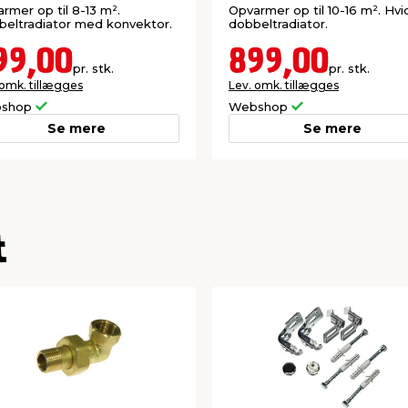
rmer op til 8-13 m².
Opvarmer op til 10-16 m². Hvi
eltradiator med konvektor.
dobbeltradiator.
99,00
899,00
pr. stk.
pr. stk.
 omk. tillægges
Lev. omk. tillægges
shop
Webshop
Se mere
Se mere
t