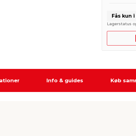
Fås kun 
Lagerstatus o
ationer
Info & guides
Køb sam