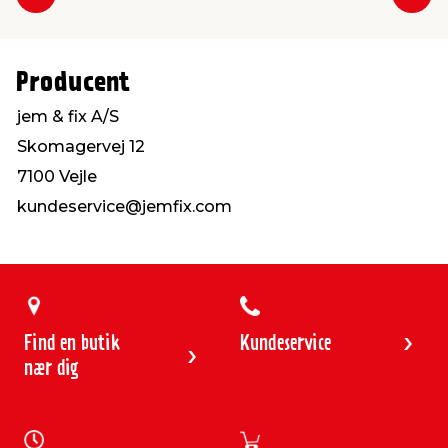
Forrige
Næs
Producent
jem & fix A/S
Skomagervej 12
7100 Vejle
kundeservice@jemfix.com
Find en butik
Kundeservice
nær dig