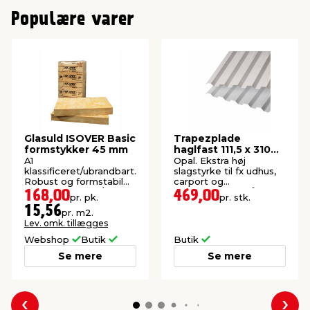
Populære varer
Glasuld ISOVER Basic
Trapezplade
formstykker 45 mm
haglfast 111,5 x 310
cm -
A1
Opal. Ekstra høj
SUNLUX®2000PC
klassificeret/ubrandbart.
slagstyrke til fx udhus,
Robust og formstabil
carport og
isolering. 20 stk./pk.
redskabsrum. 15 års
168,00
469,00
pr. pk.
pr. stk.
(10,8 m²).
garanti. Profil 76/18.
15,56
pr. m2.
Lev. omk. tillægges
Webshop
Butik
Butik
Se mere
Se mere