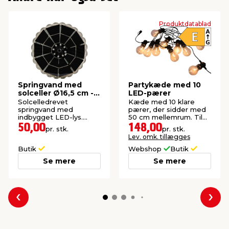
Produktdatablad
Springvand med
Partykæde med 10
solceller Ø16,5 cm -
LED-pærer
Outfit
Solcelledrevet
Kæde med 10 klare
springvand med
pærer, der sidder med
indbygget LED-lys.
50 cm mellemrum. Til
Velegnet som udendørs
inde og ude.
50,00
148,00
pr. stk.
pr. stk.
dekoration.
Lev. omk. tillægges
Butik
Webshop
Butik
Se mere
Se mere
Forrige
Næs