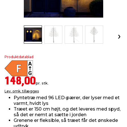
indretning
er & sikkerhed
 fittings
dsbelysning
eklædning
& udendørs spa
r & stilladser
e
behandling
ne, data & TV
& fritid
debeklædning
ing
asser & standere
rier
 sko
Produktdatablad
antning
ri & syltning
148,00
pr. stk.
dyr & ukrudt
Lev. omk. tillægges
Pyntetræ med 96 LED-pærer, der lyser med et
varmt, hvidt lys
Træet er 150 cm højt, og det leveres med spyd,
så det er nemt at sætte i jorden
Grenene er fleksible, så træet får det ønskede
udtryk