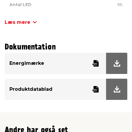
Antal LED
96
Inde/ude
Inde og ude
Læs mere
Energiklasse
F
Dokumentation
Energimærke
Produktdatablad
Andre har også set