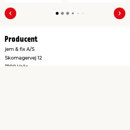
Forrige
Næs
Producent
jem & fix A/S
Skomagervej 12
7100 Vejle
kundeservice@jemfix.com
Find en butik
Kundeservice
nær dig