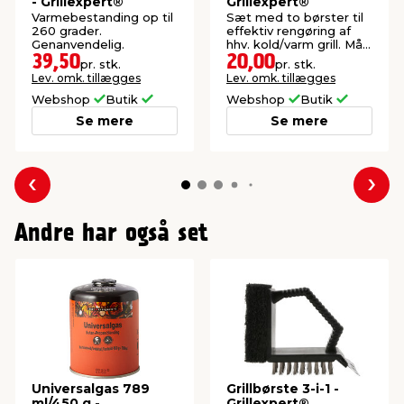
- Grillexpert®
Grillexpert®
Varmebestanding op til
Sæt med to børster til
260 grader.
effektiv rengøring af
Genanvendelig.
hhv. kold/varm grill. Mål:
30 x 17 x 5,3 cm.
39,50
20,00
pr. stk.
pr. stk.
Lev. omk. tillægges
Lev. omk. tillægges
Webshop
Butik
Webshop
Butik
Se mere
Se mere
Forrige
Næs
Andre har også set
Universalgas 789
Grillbørste 3-i-1 -
ml/450 g -
Grillexpert®