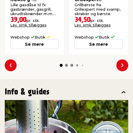
Grillexpert®
Lille gasdåse til fx
Grillbørste fra
gasbrænder, gasgrill,
Grillexpert med svamp,
ukrudtsbrænder m.m.
skraber og børste.
Perfekt til ture i det fri.
39,00
34,50
pr. stk.
pr. stk.
Lev. omk. tillægges
Lev. omk. tillægges
Webshop
Butik
Webshop
Butik
Se mere
Se mere
Forrige
Næs
Info & guides