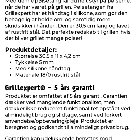
Med denne pølsetang får du helt styr på pølserne,
når de har været på grillen. Pølsetangen fra
Grillexpert har et håndtag i silikone, som gør den
behagelig at holde om, og samtidig mere
skridsikker i hånden. Den er 30,5 cm lang og lavet
af rustfrit stål. Det perfekte redskab til grillen, hvis
der bliver grillet mange pølser!
Produktdetaljer:
Størrelse 30,5 x 11 x 4,2 cm
Tykkelse 5 mm
Med silikone håndtag
Materiale 18/0 rustfrit stål
Grillexpert® - 5 års garanti
Produktet er omfattet af 5 års garanti. Garantien
dækker ved manglende funktionalitet, men
dækker ikke reduceret funktionalitet opstået ved
almindeligt brug og slidtage, samt ved forkert
anvendelse/opbevaring/pleje. Produktet er
beregnet og godkendt til almindeligt privat brug.
Garantien kan udelukkende benyttes mod