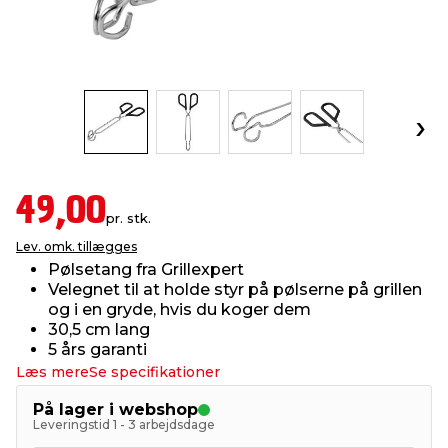
indretning
er & sikkerhed
 fittings
dsbelysning
eklædning
& udendørs spa
r & stilladser
e
behandling
ne, data & TV
& fritid
debeklædning
ing
asser & standere
rier
 sko
49,00
pr. stk.
antning
ri & syltning
Lev. omk. tillægges
Pølsetang fra Grillexpert
Velegnet til at holde styr på pølserne på grillen
dyr & ukrudt
og i en gryde, hvis du koger dem
30,5 cm lang
5 års garanti
Læs mere
Se specifikationer
På lager i webshop
Leveringstid 1 - 3 arbejdsdage