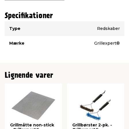
Specifikationer
Type
Værdi
Type
Redskaber
Mærke
Grillexpert®
Lignende varer
Grillmåtte non-stick
Grillbørster 2-pk. -