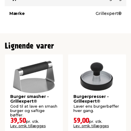
Mærke
Grillexpert®
Lignende varer
Burger smasher -
Burgerpresser -
Grillexpert®
Grillexpert®
God til at lave en smash
Laver ens burgerbøffer
burger og saftige
hver gang.
bøffer.
39,50
59,00
pr. stk.
pr. stk.
Lev. omk. tillægges
Lev. omk. tillægges