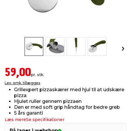
indretning
er & sikkerhed
 fittings
dsbelysning
eklædning
& udendørs spa
r & stilladser
e
behandling
ne, data & TV
& fritid
debeklædning
ing
asser & standere
rier
 sko
antning
ri & syltning
59,00
pr. stk.
Lev. omk. tillægges
dyr & ukrudt
Grillexpert pizzaskærer med hjul til at udskære
pizza
Hjulet ruller gennem pizzaen
Den er med soft grip håndtag for bedre greb
5 års garanti
Læs mere
Se specifikationer
På lager i webshop