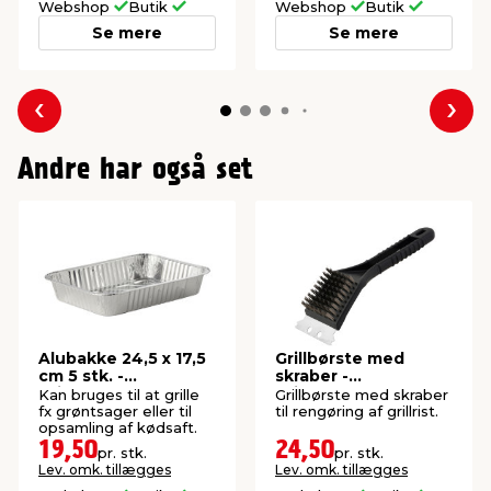
Webshop
Butik
Webshop
Butik
Se mere
Se mere
Forrige
Næs
Andre har også set
Alubakke 24,5 x 17,5
Grillbørste med
cm 5 stk. -
skraber -
Grillexpert®
Grillexpert®
Kan bruges til at grille
Grillbørste med skraber
fx grøntsager eller til
til rengøring af grillrist.
opsamling af kødsaft.
19,50
24,50
pr. stk.
pr. stk.
Lev. omk. tillægges
Lev. omk. tillægges