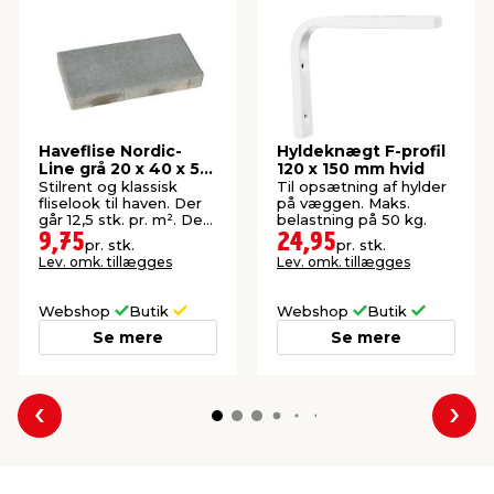
Haveflise Nordic-
Hyldeknægt F-profil
Line grå 20 x 40 x 5
120 x 150 mm hvid
cm
Stilrent og klassisk
Til opsætning af hylder
fliselook til haven. Der
på væggen. Maks.
går 12,5 stk. pr. m². Der
belastning på 50 kg.
er 168 stk. pr. palle.
9,75
24,95
pr. stk.
pr. stk.
Lev. omk. tillægges
Lev. omk. tillægges
Webshop
Butik
Webshop
Butik
Se mere
Se mere
Forrige
Næs