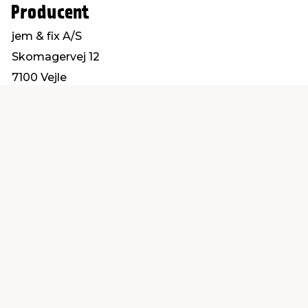
Producent
jem & fix A/S
Skomagervej 12
7100 Vejle
kundeservice@jemfix.com
Find en butik
Kundeservice
nær dig
Åbent alle dage 8 -
Køb i webshop
19
byt i butik