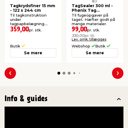
Tagkrydsfiner 15 mm
TagSealer 300 ml -
- 122 x 244 cm
Phønix Tag
Materialer
Til tagkonstruktion
Til fugeopgaver på
under
taget. Hæfter godt på
tagpapbelægning.
mange materialer.
Meget stærk plade.
359,00
99,00
pr. stk.
pr. stk.
330,00
pr. ltr.
Lev. omk. tillægges
Butik
Webshop
Butik
Se mere
Se mere
Forrige
Næs
Info & guides