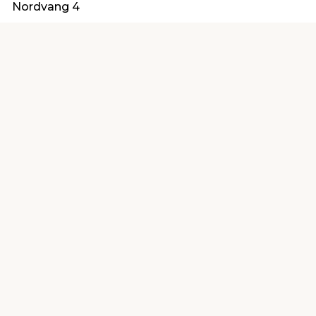
Nordvang 4
6630 Rødding
info@protrae.com
Find en butik
Kundeservice
nær dig
Åbent alle dage 8 -
Køb i webshop
19
byt i butik