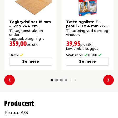
Tagkrydsfiner 15 mm
Tætningsliste E-
- 122 x 244 cm
profil - 9 x 4 mm - 6
meter
Til tagkonstruktion
Til tætning ved døre og
under
vinduer.
tagpapbelægning.
Meget stærk plade.
359,00
39,95
pr. stk.
pr. stk.
Lev. omk. tillægges
Butik
Webshop
Butik
Se mere
Se mere
Forrige
Næs
Producent
Protræ A/S