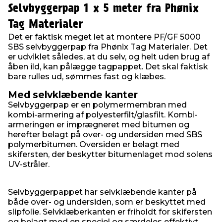
Selvbyggerpap 1 x 5 meter fra Phønix
Tag Materialer
Det er faktisk meget let at montere PF/GF 5000
SBS selvbyggerpap fra Phønix Tag Materialer. Det
er udviklet således, at du selv, og helt uden brug af
åben ild, kan pålægge tagpappet. Det skal faktisk
bare rulles ud, sømmes fast og klæbes.
Med selvklæbende kanter
Selvbyggerpap er en polymermembran med
kombi-armering af polyesterfilt/glasfilt. Kombi-
armeringen er imprægneret med bitumen og
herefter belagt på over- og undersiden med SBS
polymerbitumen. Oversiden er belagt med
skifersten, der beskytter bitumenlaget mod solens
UV-stråler.
Selvbyggerpappet har selvklæbende kanter på
både over- og undersiden, som er beskyttet med
slipfolie. Selvklæberkanten er friholdt for skifersten
og belagt med en speciel og særdeles effektivt