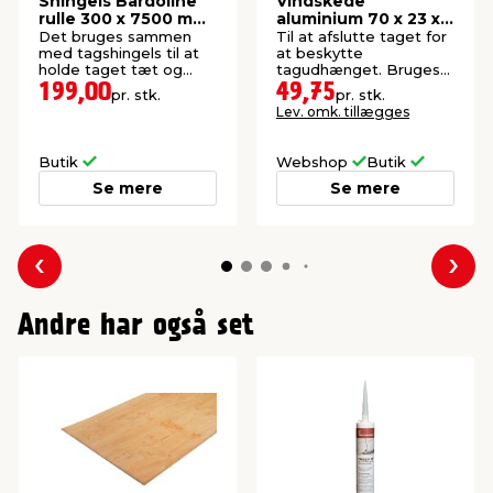
Shingels Bardoline
Vindskede
rulle 300 x 7500 mm
aluminium 70 x 23 x
sort
80 x 1000 mm
Det bruges sammen
Til at afslutte taget for
med tagshingels til at
at beskytte
holde taget tæt og
tagudhænget. Bruges
beskytter mod vind og
til tagpaptag.
199,00
49,75
pr. stk.
pr. stk.
vejr.
Lev. omk. tillægges
Butik
Webshop
Butik
Se mere
Se mere
Forrige
Næs
Andre har også set