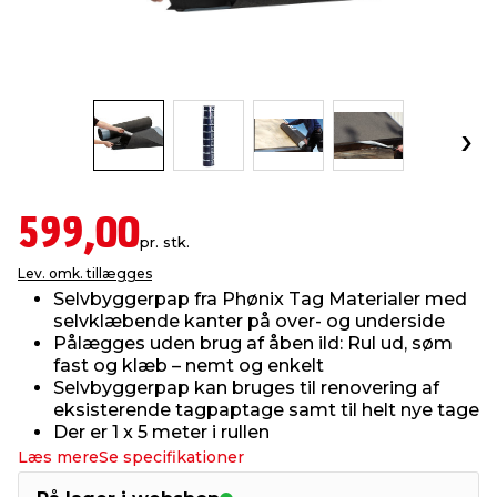
indretning
er & sikkerhed
 fittings
dsbelysning
eklædning
& udendørs spa
r & stilladser
e
behandling
ne, data & TV
& fritid
debeklædning
ing
asser & standere
rier
 sko
599,00
pr. stk.
antning
ri & syltning
Lev. omk. tillægges
Selvbyggerpap fra Phønix Tag Materialer med
selvklæbende kanter på over- og underside
dyr & ukrudt
Pålægges uden brug af åben ild: Rul ud, søm
fast og klæb – nemt og enkelt
Selvbyggerpap kan bruges til renovering af
eksisterende tagpaptage samt til helt nye tage
Der er 1 x 5 meter i rullen
Læs mere
Se specifikationer