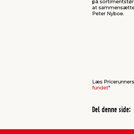
på sortimentstørr
at sammensætte e
Peter Nyboe.
Læs Pricerunner
fundet
"
Del denne side: