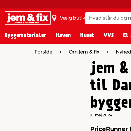
Hvad står du og m
Hvad står du og m
Vælg butik
Byggematerialer
Haven
Huset
VVS
El 
Forside
Om jem & fix
Nyhed
jem & 
til Da
bygge
16. maj 2024
PriceRunner 