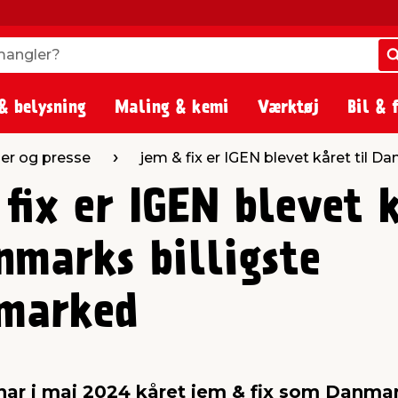
angler?
angler?
& belysning
Maling & kemi
Værktøj
Bil & 
er og presse
jem & fix er IGEN blevet kåret til 
fix er IGEN blevet 
nmarks billigste
marked
har i maj 2024 kåret jem & fix som Danmark