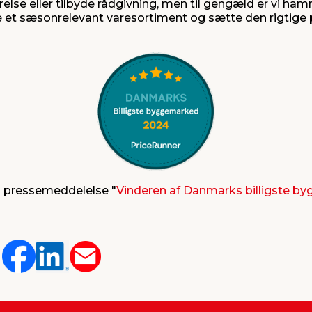
else eller tilbyde rådgivning, men til gengæld er vi ham
t sæsonrelevant varesortiment og sætte den rigtige pr
s pressemeddelelse "
Vinderen af Danmarks billigste b