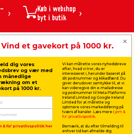
 -
Køb i webshop
byt i butik
Vind et gavekort på 1000 kr.
jem & fix A/S, Skomagervej 12
DK-7100 Vejle
CVR: 10360641
eld dig vores
Vi kan målrette vores nyhedsbreve
Tlf. kundeservice: 79425942
efter, hvad vi tror, du er
edsbrev og vær med
Tlf. administration: 76413500
interesseret i, herunder baseret på
n månedlige
Email:
kundeservice@jemfix.com
dit postnummer og klikadfærd. Du
rækning om et
giver derudover samtykke til, at vi
kort på 1000 kr.
kan videregive din e-mailadresse
og postnummer til Meta Platforms
Ireland Limited og Google Ireland
Se vores e-mærket certifikat her
Limited for at målrette og
optimere vores markedsføring på
tværs af kanaler. Læs mere i
jem &
fix' privatlivspolitik
.
 & fix' privatlivspolitik her
Bemærk, at du efter tilmelding til
enhver tid kan afmelde dig