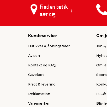
Find en butik
nær dig
Kundeservice
Om j
Butikker & åbningstider
Job & 
Avisen
Nyhed
Kontakt og FAQ
Om je
Gavekort
Spons
Fragt & levering
Konku
Reklamation
FSC®
Varemærker
Bliv 