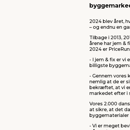
byggemarke
2024 blev året, 
– og endnu en ga
Tilbage i 2013, 20
årene har jem & f
2024 er PriceRunn
- I jem & fix er v
billigste byggema
- Gennem vores kon
nemlig at de er si
bekræftet, at vi 
markedet efter 
Vores 2.000 dans
at sikre, at det 
byggematerialer t
- Vi er meget bev