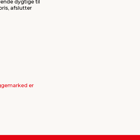
rende dygtige til
is, afslutter
yggemarked er