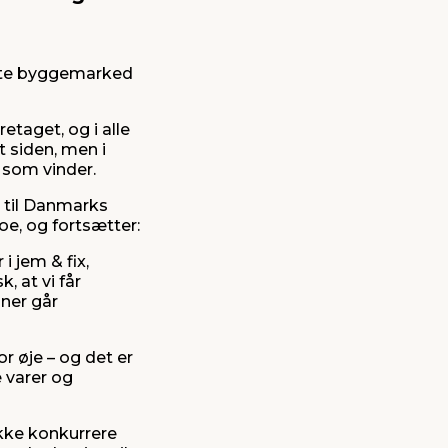
gste byggemarked
retaget, og i alle
t siden, men i
 som vinder.
et til Danmarks
oe, og fortsætter:
i jem & fix,
, at vi får
nner går
 øje – og det er
e varer og
ikke konkurrere