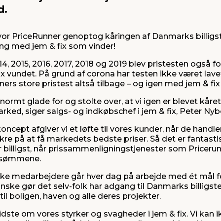
d.
hvor PriceRunner genoptog kåringen af Danmarks billi
ng med jem & fix som vinder!
14, 2015, 2016, 2017, 2018 og 2019 blev pristesten også fo
ix vundet. På grund af corona har testen ikke været lave
ers store pristest altså tilbage – og igen med jem & fix
i enormt glade for og stolte over, at vi igen er blevet kår
rked, siger salgs- og indkøbschef i jem & fix, Peter Nyb
cept afgiver vi et løfte til vores kunder, når de handler 
kre på at få markedets bedste priser. Så det er fantastisk
er billigst, når prissammenligningstjenester som Priceru
i sømmene.
ke medarbejdere går hver dag på arbejde med ét mål for
danske gør det selv-folk har adgang til Danmarks billigst
il boligen, haven og alle deres projekter.
idste om vores styrker og svagheder i jem & fix. Vi kan 