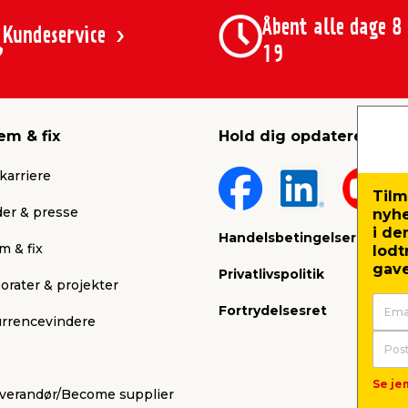
Åbent alle dage 8
Kundeservice
19
em & fix
Hold dig opdateret
karriere
Tilm
er & presse
nyh
i de
Handelsbetingelser
m & fix
lodt
gave
Privatlivspolitik
orater & projekter
Fortrydelsesret
rrencevindere
Se jem
leverandør/Become supplier