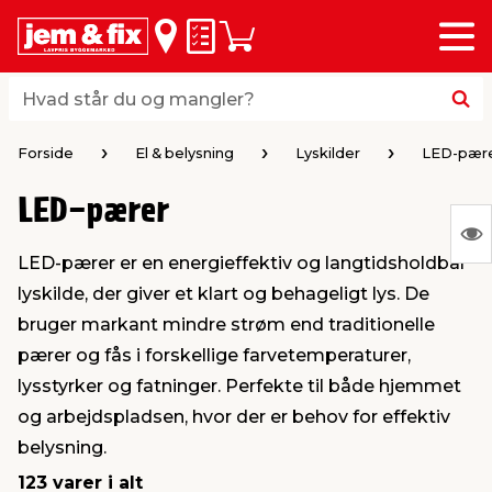
Menu
bage
bage
bage
bage
bage
bage
bage
bage
bage
Huskeseddel
Indkøbskurv
i
i
i
i
i
i
i
i
i
byggematerialer
haven
huset
vvs
el & belysning
maling & kemi
værktøj
bil & fritid
sæsonafslutning
Hvad står du og mangler?
Hvad står du og mangler?
stelse
gning
dsel & varme
værelse
kler
dørsmaling
ktøj
udstyr
nafslutning
Forside
El & belysning
Lyskilder
LED-pær
LED-pærer
 loft & vægge
oldning
t
ndørsbelysning
ndørsmaling
værktøj
udstyr
S
LED-pærer er en energieffektiv og langtidsholdbar
Ing
& vinduer
møbler
tning
haner & armatur
dørsbelysning
udstyr
aring af værktøj
ing
lyskilde, der giver et klart og behageligt lys. De
var
bruger markant mindre strøm end traditionelle
at
eplader
redskaber
er & ophæng
e
lder
ring & kemikalier
e maskiner
rtikler
pærer og fås i forskellige farvetemperaturer,
vis
lysstyrker og fatninger. Perfekte til både hjemmet
og arbejdspladsen, hvor der er behov for effektiv
& brædder
maskiner
ing & opbevaring
 & ventilation
t Home
el- & fugemasse
redskaber
ronik
belysning.
123 varer i alt
ruktion
bygninger
ner & persienner
 & kloak
okker
r & spande
& underholdning