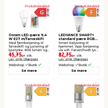
Produktdatablad
Produktdatablad
Osram LED-pære 9,4
LEDVANCE SMART+
W E27 m/farveskift
standard pære RGBW
E27 9 W
Med fjernbetjening til
Smart belysning til
farveskift og justering af
hjemmet. App-betjening
lysstyrke. 806 lumen og
via wifi. Farvet/hvidt lys
2700 kelvin.
(RGB+TW).
45,75
82,75
pr. stk.
pr. stk.
Lev. omk. tillægges
Lev. omk. tillægges
Webshop
Butik
Webshop
Butik
Se mere
Se mere
Produktdatablad
Produktdatablad