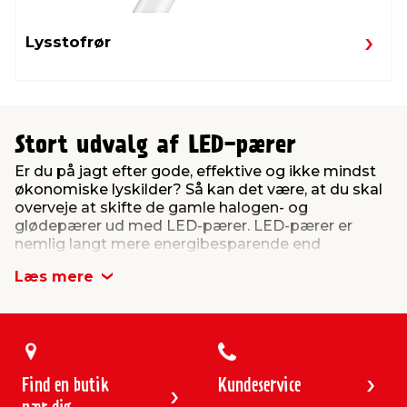
Lysstofrør
Stort udvalg af LED-pærer
Er du på jagt efter gode, effektive og ikke mindst
økonomiske lyskilder? Så kan det være, at du skal
overveje at skifte de gamle halogen- og
glødepærer ud med LED-pærer. LED-pærer er
nemlig langt mere energibesparende end
halogenpærer og glødepærer, men samtidig har
Læs mere
LED-pærer stadig mange af de samme gode
egenskaber som traditionelle pærer. Fx tænder en
LED-pære med det samme og giver et behageligt
lys, der egner sig til mange rum i din bolig, som fx
køkken, stue, bryggers og badeværelse.
Find en butik
Kundeservice
LED-pærer er fremtidens lyskilde