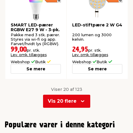
SMART LED-pærer
LED-stiftpære 2 W G4
RGBW E27 9 W - 3-pk.
Pakke med 3 stk. pærer.
200 lumen og 3000
Styres via wi-fi og app.
kelvin.
Farvet/hvidt lys (RGBW).
99,00
24,95
pr. stk.
pr. stk.
Lev. omk. tillægges
Lev. omk. tillægges
Webshop
Butik
Webshop
Butik
Se mere
Se mere
Viser 20 af 123
Vis 20 flere
0
1
Populære varer i denne kategori
2