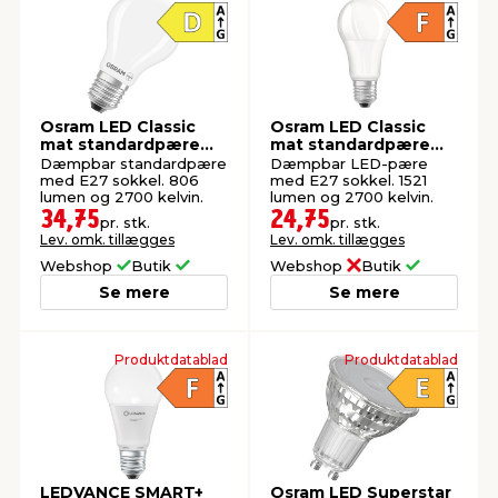
Osram LED Classic
Osram LED Classic
mat standardpære
mat standardpære
dæmpbar E27 7 W
dæmpbar E27 14 W
Dæmpbar standardpære
Dæmpbar LED-pære
med E27 sokkel. 806
med E27 sokkel. 1521
lumen og 2700 kelvin.
lumen og 2700 kelvin.
34,75
24,75
pr. stk.
pr. stk.
Lev. omk. tillægges
Lev. omk. tillægges
Webshop
Butik
Webshop
Butik
Se mere
Se mere
Produktdatablad
Produktdatablad
LEDVANCE SMART+
Osram LED Superstar