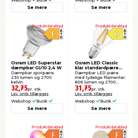
Se mere
Se mere
Produktdatablad
Produktdatablad
Osram LED Superstar
Osram LED Classic
dæmpbar GU10 2,4 W
klar standardpære
dæmpbar E27 7,0 W
Dæmpbar spotpære.
Dæmpbar LED-pære
230 lumen og 2700
med tydelige filamenter.
kelvin.
806 lumen og 2700
kelvin.
32,75
31,75
pr. stk.
pr. stk.
Lev. omk. tillægges
Lev. omk. tillægges
Webshop
Butik
Webshop
Butik
Se mere
Se mere
Produktdatablad
Produktdatablad