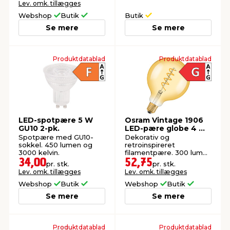
Lev. omk. tillægges
Webshop
Butik
Butik
Se mere
Se mere
Produktdatablad
Produktdatablad
LED-spotpære 5 W
Osram Vintage 1906
GU10 2-pk.
LED-pære globe 4 W
E27
Spotpære med GU10-
Dekorativ og
sokkel. 450 lumen og
retroinspireret
3000 kelvin.
filamentpære. 300 lumen
og 2700 kelvin.
34,00
52,75
pr. stk.
pr. stk.
Lev. omk. tillægges
Lev. omk. tillægges
Webshop
Butik
Webshop
Butik
Se mere
Se mere
Produktdatablad
Produktdatablad