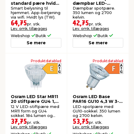
standard pære hvid
dæmpbar LED-
E27 9 W
spotpære GU10 3,7 W
Smart belysning til
Dæmpbar spotpære.
hjemmet. App-betjening
350 lumen og 2700
via wifi. Hvidt lys (TW).
kelvin.
64,75
42,75
pr. stk.
pr. stk.
Lev. omk. tillægges
Lev. omk. tillægges
Webshop
Butik
Webshop
Butik
Se mere
Se mere
Produktdatablad
Produktdatablad
Osram LED Star MR11
Osram LED Base
20 stiftpære GU4 1,8
PAR16 GU10 4,3 W 3-
W
pk.
12 V LED-stiftpære med
LED-spotpære med
MR11 form og GU4
GU10-sokkel. 350 lumen
sokkel. 184 lumen og
og 2700 kelvin.
2700 kelvin.
37,75
53,75
pr. stk.
pr. stk.
Lev. omk. tillægges
Lev. omk. tillægges
Webshop
Butik
Webshop
Butik