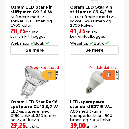
Osram LED Star Pin
Osram LED Star Pin
stiftpære G9 2,6 W
stiftpære G9 4,2 W
Stiftpære med G9-
LED-stiftpære med G9-
sokkel. 320 lumen og
sokkel. 470 lumen og
2700 kelvin.
2700 kelvin.
28,75
41,75
pr. stk.
pr. stk.
Lev. omk. tillægges
Lev. omk. tillægges
Webshop
Butik
Webshop
Butik
Se mere
Se mere
Produktdatablad
Produktdatablad
Osram LED Star Par16
LED-sparepære
spotpære GU10 3,7 W
standard E27 9 W
dæmpbar 2-pk.
LED-spotpære med
A60 med 3-trins
GU10-sokkel. 350 lumen
dæmperfunktion. 800
og 2700 kelvin.
lumen og 3000 kelvin.
27,25
39,00
pr. stk.
pr. stk.