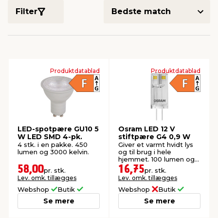
Filter
indretning
er & sikkerhed
 fittings
dsbelysning
eklædning
& udendørs spa
r & stilladser
e
behandling
ne, data & TV
& fritid
Produktdatablad
Produktdatablad
debeklædning
ing
asser & standere
rier
 sko
antning
ri & syltning
LED-spotpære GU10 5
Osram LED 12 V
W LED SMD 4-pk.
stiftpære G4 0,9 W
dyr & ukrudt
4 stk. i en pakke. 450
Giver et varmt hvidt lys
lumen og 3000 kelvin.
og til brug i hele
hjemmet. 100 lumen og
2700 kelvin.
58,00
16,75
pr. stk.
pr. stk.
Lev. omk. tillægges
Lev. omk. tillægges
Webshop
Butik
Webshop
Butik
Se mere
Se mere