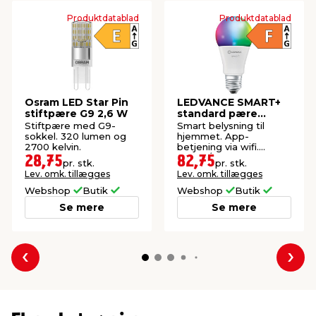
3
4
Produktdatablad
Produktdatablad
5
6
Osram LED Star Pin
LEDVANCE SMART+
stiftpære G9 2,6 W
standard pære
RGBW E27 9 W
Stiftpære med G9-
Smart belysning til
sokkel. 320 lumen og
hjemmet. App-
2700 kelvin.
betjening via wifi.
Farvet/hvidt lys
28,75
82,75
pr. stk.
pr. stk.
(RGB+TW).
Lev. omk. tillægges
Lev. omk. tillægges
Webshop
Butik
Webshop
Butik
Se mere
Se mere
Forrige
Næs