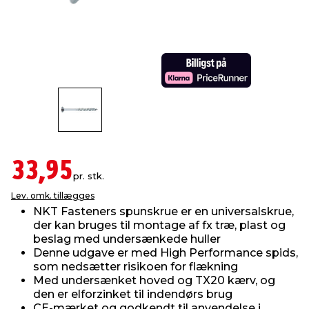
indretning
er & sikkerhed
 fittings
dsbelysning
eklædning
& udendørs spa
r & stilladser
e
behandling
ne, data & TV
& fritid
debeklædning
ing
asser & standere
rier
 sko
antning
ri & syltning
33,95
pr. stk.
Lev. omk. tillægges
dyr & ukrudt
NKT Fasteners spunskrue er en universalskrue,
der kan bruges til montage af fx træ, plast og
beslag med undersænkede huller
Denne udgave er med High Performance spids,
som nedsætter risikoen for flækning
Med undersænket hoved og TX20 kærv, og
den er elforzinket til indendørs brug
CE-mærket og godkendt til anvendelse i