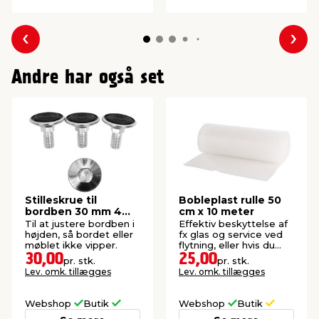
Forrige
Næs
Andre har også set
Stilleskrue til
Bobleplast rulle 50
bordben 30 mm 4
cm x 10 meter
stk.
Til at justere bordben i
Effektiv beskyttelse af
højden, så bordet eller
fx glas og service ved
møblet ikke vipper.
flytning, eller hvis du
skal sende noget.
30,00
25,00
pr. stk.
pr. stk.
Lev. omk. tillægges
Lev. omk. tillægges
Webshop
Butik
Webshop
Butik