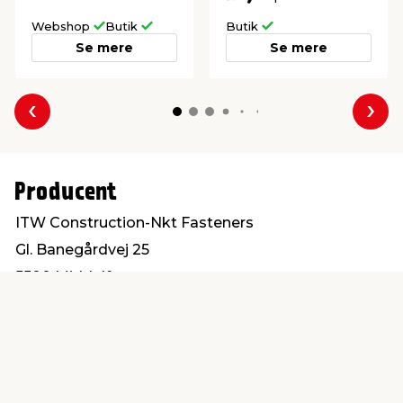
Webshop
Butik
Butik
Se mere
Se mere
Forrige
Næs
Producent
ITW Construction-Nkt Fasteners
Gl. Banegårdvej 25
5500 Middelfart
post@itwbyg.dk