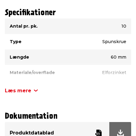
Specifikationer
Type
Værdi
Antal pr. pk.
10
Type
Spunskrue
Længde
60 mm
Materiale/overflade
Elforzinket
Kærv
TX20
Læs mere
Diameter
5,0 mm
Dokumentation
Hovedtype
Undersænket
Produktdatablad
Inde/ude
Indendørs