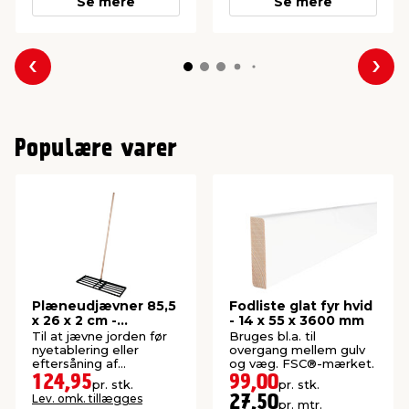
Se mere
Se mere
Forrige
Næs
Populære varer
Plæneudjævner 85,5
Fodliste glat fyr hvid
x 26 x 2 cm -
- 14 x 55 x 3600 mm
Garden®
Til at jævne jorden før
Bruges bl.a. til
nyetablering eller
overgang mellem gulv
eftersåning af
og væg. FSC®-mærket.
græsplæne. Ekskl. skaft.
124,95
99,00
pr. stk.
pr. stk.
Lev. omk. tillægges
27,50
pr. mtr.