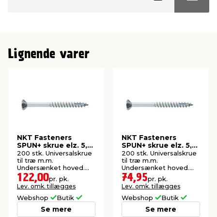
Lignende varer
NKT Fasteners
NKT Fasteners
SPUN+ skrue elz. 5,0
SPUN+ skrue elz. 5,0
x 60 mm 200 stk.
x 50 mm 200 stk.
200 stk. Universalskrue
200 stk. Universalskrue
til træ m.m.
til træ m.m.
Undersænket hoved.
Undersænket hoved.
Elforzinket. Indendørs
Elforzinket. Indendørs
122,00
74,95
pr. pk.
pr. pk.
brug.
brug.
Lev. omk. tillægges
Lev. omk. tillægges
Webshop
Butik
Webshop
Butik
Se mere
Se mere