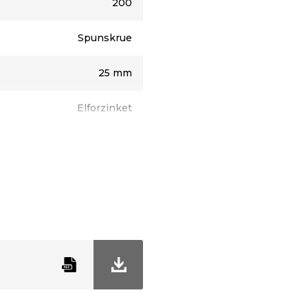
200
Spunskrue
25 mm
Elforzinket
TX20
4,0 mm
Undersænket
Indendørs