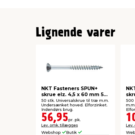
Lignende varer
NKT Fasteners SPUN+
NKT
skrue elz. 4,5 x 60 mm 50
skr
stk.
500
50 stk. Universalskrue til træ m.m.
500 
Undersænket hoved. Elforzinket.
m.m
Indendørs brug.
Elfo
56,95
1
pr. pk.
Lev. omk. tillægges
Lev.
Webshop
Butik
Web