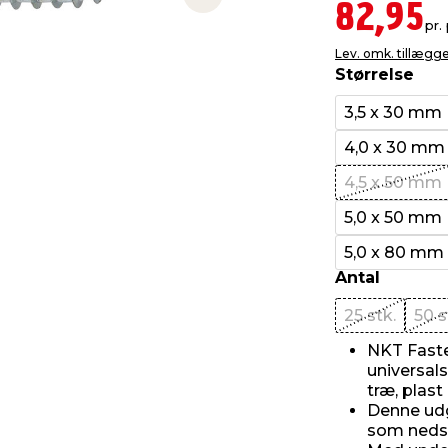
Next slide
82,95
pr.
Lev. omk. tillægg
Størrelse
3,5 x 30 mm
4,0 x 30 mm
4,5 x 50 mm
5,0 x 50 mm
5,0 x 80 mm
Antal
25 stk.
50 s
NKT Fast
universals
træ, plas
Denne udg
som nedsæ