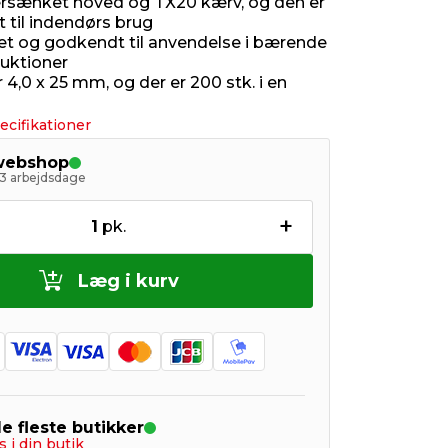
rsænket hoved og TX20 kærv, og den er
t til indendørs brug
 og godkendt til anvendelse i bærende
uktioner
4,0 x 25 mm, og der er 200 stk. i en
ecifikationer
 webshop
- 3 arbejdsdage
+
1
pk.
Læg i kurv
de fleste butikker
s i din butik