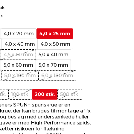
 pk.
es
4,0 x 20 mm
4,0 x 25 mm
4,0 x 40 mm
4,0 x 50 mm
4,5 x 60 mm
5,0 x 40 mm
5,0 x 60 mm
5,0 x 70 mm
5,0 x 100 mm
6,0 x 100 mm
tk.
100 stk.
200 stk.
500 stk.
eners SPUN+ spunskrue er en
krue, der kan bruges til montage af fx
t og beslag med undersænkede huller
ave er med High Performance spids,
tter risikoen for flækning