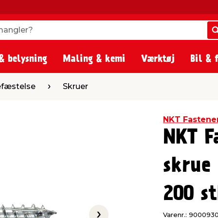
angler?
angler?
& belysning
Maling & kemi
Værktøj
Bil & 
Skruer
fæstelse
Skruer
NKT Fastene
NKT F
skrue 
200 st
Varenr.: 900093