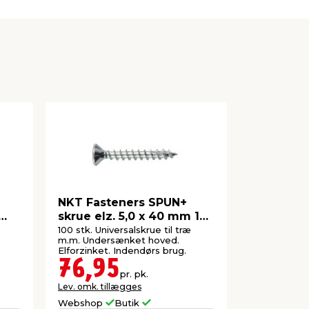
NKT Fasteners SPUN+
NKT Fast
skrue elz. 5,0 x 40 mm 100
skrue elz
stk.
200 stk.
æ
100 stk. Universalskrue til træ
200 stk. Uni
m.m. Undersænket hoved.
m.m. Under
Elforzinket. Indendørs brug.
Elforzinket.
76,95
86,9
pr. pk.
Lev. omk. tillægges
Lev. omk. til
Webshop
Butik
Webshop