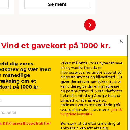
Se mere
Næste
Vind et gavekort på 1000 kr.
eld dig vores
Vi kan målrette vores nyhedsbreve
efter, hvad vi tror, du er
edsbrev og vær med
interesseret i, herunder baseret på
n månedlige
dit postnummer og klikadfærd. Du
rækning om et
giver derudover samtykke til, at vi
kort på 1000 kr.
kan videregive din e-mailadresse
og postnummer til Meta Platforms
Ireland Limited og Google Ireland
Limited for at målrette og
optimere vores markedsføring på
 25
Imprægneret forskalling
Høvlet fo
tværs af kanaler. Læs mere i
jem &
ru 16 x 100 x 1800 mm
x 100 x 
fix' privatlivspolitik
.
 x
Til beklædning, underlag og lette
Velegnet til
 & fix' privatlivspolitik her
Bemærk, at du efter tilmelding til
udendørs konstruktioner. P1-
vægge og le
enhver tid kan afmelde dig
imprægneret gran.
Høvlet: 21,5