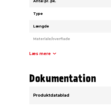
Antal pr. pk.
Type
Længde
Materiale/overflade
Kærv
Læs mere
Diameter
Dokumentation
Hovedtype
Inde/ude
Produktdatablad