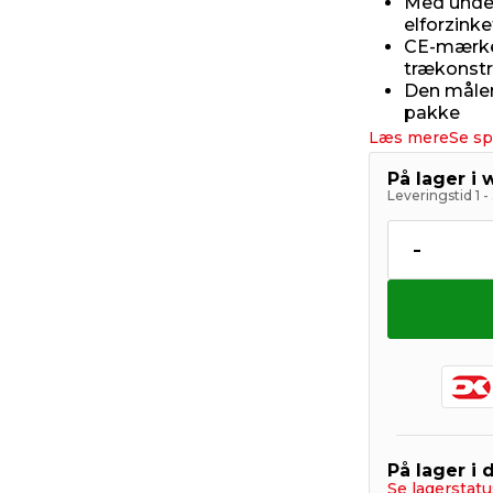
Med unde
elforzinke
CE-mærket
trækonstr
Den måler 
pakke
Læs mere
Se sp
På lager i
Leveringstid 1 
-
På lager i 
Se lagerstatu