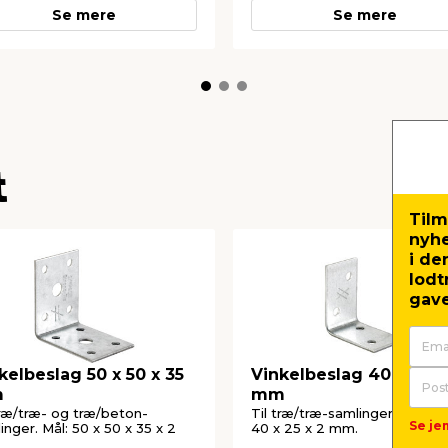
Se mere
Se mere
t
Tilm
nyh
i de
lodt
gave
kelbeslag 50 x 50 x 35
Vinkelbeslag 40 x 40 x
m
mm
træ/træ- og træ/beton-
Til træ/træ-samlinger. Mål: 40
Se jem
inger. Mål: 50 x 50 x 35 x 2
40 x 25 x 2 mm.