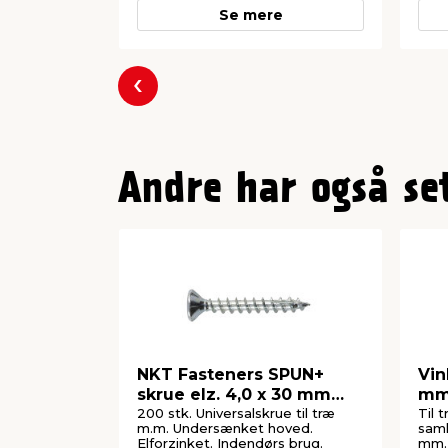
Se mere
Forrige
Andre har også se
NKT Fasteners SPUN+
Vin
skrue elz. 4,0 x 30 mm
m
200 stk.
200 stk. Universalskrue til træ
Til 
m.m. Undersænket hoved.
saml
Elforzinket. Indendørs brug.
mm.