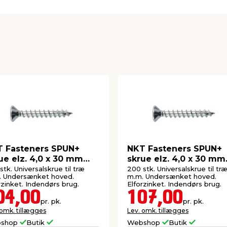
 Fasteners SPUN+
NKT Fasteners SPUN+
ue elz. 4,0 x 30 mm
skrue elz. 4,0 x 30 mm
 stk.
200 stk.
stk. Universalskrue til træ
200 stk. Universalskrue til tr
. Undersænket hoved.
m.m. Undersænket hoved.
rzinket. Indendørs brug.
Elforzinket. Indendørs brug.
04,00
107,00
pr. pk.
pr. pk.
 omk. tillægges
Lev. omk. tillægges
shop
Butik
Webshop
Butik