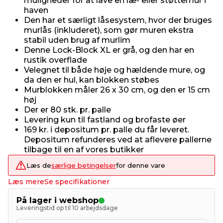
muligheder for at lave en læ- eller støttemur i
haven
Den har et særligt låsesystem, hvor der bruges
murlås (inkluderet), som gør muren ekstra
stabil uden brug af murlim
Denne Lock-Block XL er grå, og den har en
rustik overflade
Velegnet til både høje og hældende mure, og
da den er hul, kan blokken støbes
Murblokken måler 26 x 30 cm, og den er 15 cm
høj
Der er 80 stk. pr. palle
Levering kun til fastland og brofaste øer
169 kr. i depositum pr. palle du får leveret.
Depositum refunderes ved at aflevere pallerne
tilbage til en af vores butikker
Læs de
særlige betingelser
for denne vare
Læs mere
Se specifikationer
På lager i webshop
Leveringstid op til 10 arbejdsdage