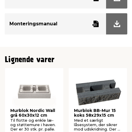
Antal pr. m²
22,2 stk.
Monteringsmanual
Antal m² pr. palle
3,6 m²
Mærke
RBR
Lignende varer
Murblok Nordic Wall
Murblok BB-Mur 15
grå 60x30x12 cm
koks 58x29x15 cm
Til flotte og enkle læ-
Med et særligt
og støttemure i haven.
låsesystem, der sikrer
Der er 30 stk. pr. palle.
mod udskridning. Der er