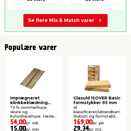
Se flere Mix & Match varer
Populære varer
Imprægneret
Glasuld ISOVER Basic
klinkbeklædning
formstykker 95 mm
gran 25 x 125 x 3600
Til fx sommerhuse,
A1
mm
skure og
klassificeret/ubrandbart.
kolonihavehuse. Høvlet:
Robust og formstabil
9/22 x 105 mm.
isolering. 10 stk./pk.
54,00
169,00
pr. stk.
pr. pk.
(5,76 m²).
15,00
29,34
pr. mtr.
pr. m2.