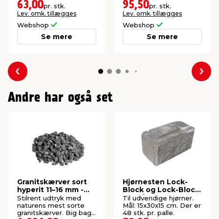
24 stk. pr. palle.
63,00
95,50
pr. stk.
pr. stk.
Lev. omk. tillægges
Lev. omk. tillægges
Webshop
Webshop
Se mere
Se mere
Forrige
Næs
Andre har også set
Granitskærver sort
Hjørnesten Lock-
hyperit 11–16 mm -
Block og Lock-Block
Safestone
XL grå
Stilrent udtryk med
Til udvendige hjørner.
naturens mest sorte
Mål: 15x30x15 cm. Der er
granitskærver. Big bag
48 stk. pr. palle.