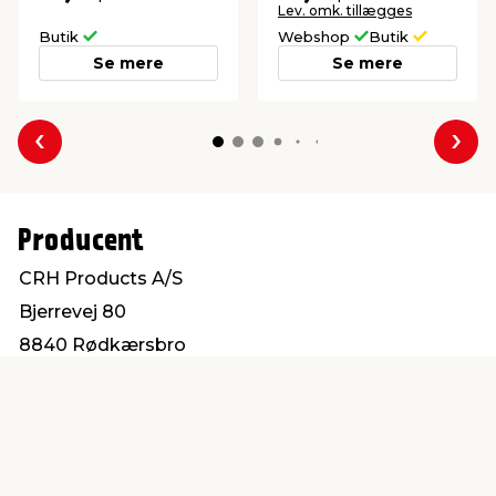
Lev. omk. tillægges
Butik
Webshop
Butik
Se mere
Se mere
Forrige
Næs
Producent
CRH Products A/S
Bjerrevej 80
8840 Rødkærsbro
info@crhconcrete.dk