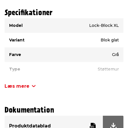
Specifikationer
Type
Værdi
Model
Lock-Block XL
Variant
Blok glat
Farve
Grå
Type
Støttemur
Længde
30 cm
Læs mere
Bredde
26 cm
Dokumentation
Højde
15 cm
Produktdatablad
Antal pr. palle
80 stk.