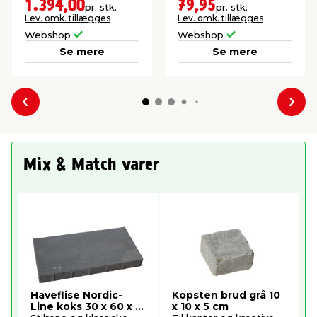
a 1000 kg.
1.394,00
79,95
pr. stk.
pr. stk.
Lev. omk. tillægges
Lev. omk. tillægges
Webshop
Webshop
Se mere
Se mere
Forrige
Næs
Mix & Match varer
Haveflise Nordic-
Kopsten brud grå 10
Line koks 30 x 60 x 8
x 10 x 5 cm