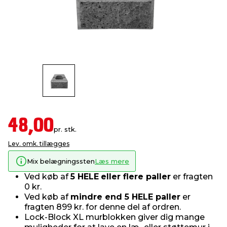
indretning
er & sikkerhed
 fittings
dsbelysning
eklædning
& udendørs spa
r & stilladser
e
behandling
ne, data & TV
& fritid
debeklædning
ing
asser & standere
rier
 sko
antning
ri & syltning
48,00
pr. stk.
Lev. omk. tillægges
dyr & ukrudt
Mix belægningssten
Læs mere
Ved køb af
5 HELE
eller flere paller
er fragten
0 kr.
Ved køb af
mindre end 5 HELE paller
er
fragten 899 kr. for denne del af ordren.
Lock-Block XL murblokken giver dig mange