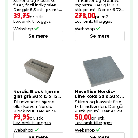
cm
Stilrene og klassiske
Til kanter og kreative
fliser, fx til indkørslen.
mønstre. Der går 100
Der går 5,5 stk. pr. m².
stk. pr. m². Der er 6,72
Der er 48 stk. pr. palle.
m² pr. palle.
39,75
278,00
pr. stk.
pr. m2.
Lev. omk. tillægges
Lev. omk. tillægges
Webshop
Webshop
Se mere
Se mere
Nordic Block hjørne
Haveflise Nordic-
glat grå 30 x 15 x 15
Line koks 50 x 50 x 8
cm
cm
Til udvendigt hjørne
Stilren og klassisk flise,
eller kurve i Nordic
fx til indkørslen. Der går
Block mur. Der er 36
4 stk. pr. m². Der er 28
stk. pr. palle.
stk. pr. palle.
79,95
50,00
pr. stk.
pr. stk.
Lev. omk. tillægges
Lev. omk. tillægges
Webshop
Webshop
Se mere
Se mere