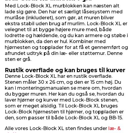
Med Lock-Block XL murblokken kan næsten alt
lade sig gøre. Den har et særligt låsesystem med
murlåse (inkluderet), som gør, at muren bliver
ekstra stabil uden brug af murlim. Lock-Block XL er
velegnet til at bygge højere mure med, både
lodrette og hældende, og du kan armere og støbe i
murblokken, da den er hul. Kombiner med
hjørnesten og topplader for at få et gennemført og
afrundet udtryk på din læ- eller støttemur. Denne
sten er grå.
Rustik overflade og kan bruges til kurver
Denne Lock-Block XL har en rustik overflade.
Stenen måler 30 x 26 cm, og den er 15 cm høj. Du
kan i monteringsmanualen se mere om, hvordan
du bygger muren. Her kan du også se, hvordan du
laver hjørner og kurver med Lock-Block stenen,
som er meget alsidig. Til Lock-Block XL bruges
Lock-Block hjørnesten til hjørner, og toppladen er
den, som passer til både Lock-Block XL og BB-15.
Alle vores Lock-Block XL sten findes under
læ- &