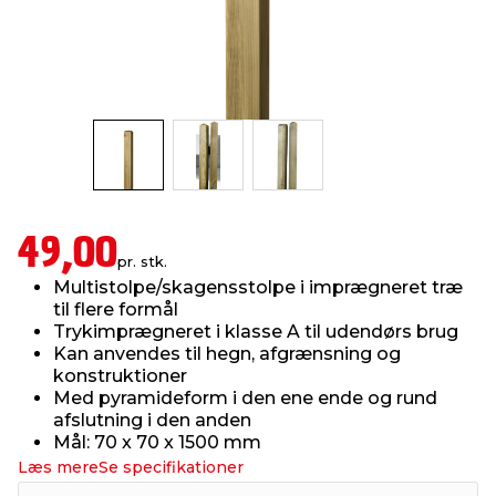
indretning
er & sikkerhed
 fittings
dsbelysning
eklædning
& udendørs spa
r & stilladser
e
behandling
ne, data & TV
& fritid
debeklædning
ing
asser & standere
rier
 sko
49,00
antning
ri & syltning
pr. stk.
Multistolpe/skagensstolpe i imprægneret træ
til flere formål
dyr & ukrudt
Trykimprægneret i klasse A til udendørs brug
Kan anvendes til hegn, afgrænsning og
konstruktioner
Med pyramideform i den ene ende og rund
afslutning i den anden
Mål: 70 x 70 x 1500 mm
Læs mere
Se specifikationer