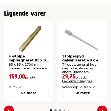
Lignende varer
H-stolpe
Stolpespyd
imprægneret 85 x 85
galvaniseret 48 x 48
x 2700 mm
x 600 mm
85 x 85 x 2700 mm.
Til opsætning af hegn,
Imprægneret i klasse A.
carporte, skure og
andre udendørs
konstruktioner.
159,00
29,75
pr. stk.
pr. stk.
Lev. omk. tillægges
Butik
Webshop
Butik
Se mere
Se mere