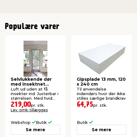
Populære varer
Selvlukkende dør
Gipsplade 13 mm, 120
med insektnet
x 240 cm
210x100 cm
Luft ud uden at få
Til anvendelse
insekter ind. Justerbar i
indendørs hvor der ikke
størrelsen. Med hvid
stilles særlige brandkrav
aluramme.
219,00
64,75
pr. stk.
pr. stk.
Lev. omk. tillægges
Webshop
Butik
Butik
Se mere
Se mere