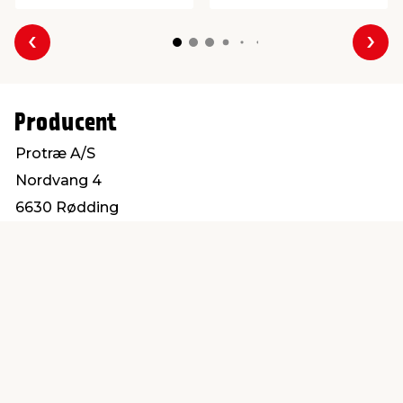
Forrige
Næs
Producent
Protræ A/S
Nordvang 4
6630 Rødding
info@protrae.com
Find en butik
Kundeservice
nær dig