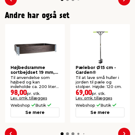
Forrige
Næs
Andre har også set
Højbedsramme
Pælebor Ø15 cm -
sortbejdset 19 mm,
Garden®
120 x 80 x 20 cm
Til anvendelse som
Til at lave små huller i
højbed og kan
jorden til pæle og
indeholde ca. 200 liter
stolper. Højde: 120 cm.
jord. Tykkelse: 19 mm.
98,00
69,00
pr. stk.
pr. stk.
Lev. omk. tillægges
Lev. omk. tillægges
Webshop
Butik
Webshop
Butik
Se mere
Se mere