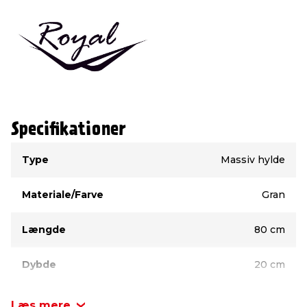
Specifikationer
Type
Værdi
Type
Massiv hylde
Materiale/Farve
Gran
Længde
80 cm
Dybde
20 cm
Tykkelse
18 mm
Læs mere