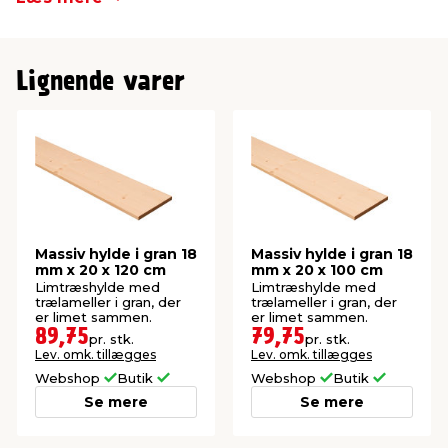
Lignende varer
Massiv hylde i gran 18
Massiv hylde i gran 18
mm x 20 x 120 cm
mm x 20 x 100 cm
Limtræshylde med
Limtræshylde med
trælameller i gran, der
trælameller i gran, der
er limet sammen.
er limet sammen.
89,75
79,75
pr. stk.
pr. stk.
Lev. omk. tillægges
Lev. omk. tillægges
Webshop
Butik
Webshop
Butik
Se mere
Se mere