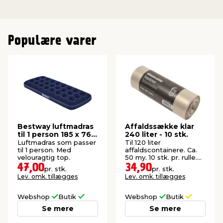
Populære varer
Bestway luftmadras
Affaldssække klar
til 1 person 185 x 76 x
240 liter - 10 stk.
22 cm
Luftmadras som passer
Til 120 liter
til 1 person. Med
affaldscontainere. Ca.
velouragtig top.
50 my. 10 stk. pr. rulle.
Str.: 87 x 136 cm.
47,00
34,90
pr. stk.
pr. stk.
Lev. omk. tillægges
Lev. omk. tillægges
Webshop
Butik
Webshop
Butik
Se mere
Se mere