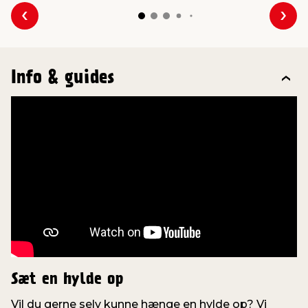
Forrige
Næs
Info & guides
Sæt en hylde op
Vil du gerne selv kunne hænge en hylde op? Vi