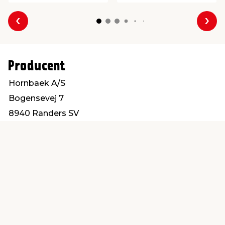
Forrige
Næs
Producent
Hornbaek A/S
Bogensevej 7
8940 Randers SV
hornbaek@hornbaek.com
Find en butik
Kundeservice
nær dig