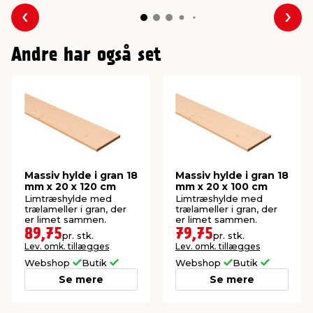
Forrige
Næs
Andre har også set
Massiv hylde i gran 18
Massiv hylde i gran 18
mm x 20 x 120 cm
mm x 20 x 100 cm
Limtræshylde med
Limtræshylde med
trælameller i gran, der
trælameller i gran, der
er limet sammen.
er limet sammen.
89,75
79,75
pr. stk.
pr. stk.
Lev. omk. tillægges
Lev. omk. tillægges
Webshop
Butik
Webshop
Butik
Se mere
Se mere