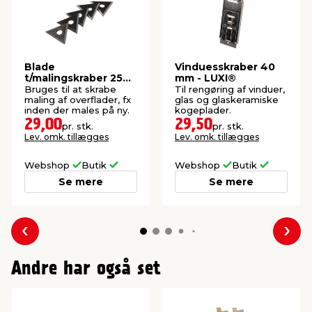
Blade
Vinduesskraber 40
t/malingskraber 25
mm - LUXI®
mm 5-pk. - LUXI®
Bruges til at skrabe
Til rengøring af vinduer,
maling af overflader, fx
glas og glaskeramiske
inden der males på ny.
kogeplader.
29,00
29,50
pr. stk.
pr. stk.
Lev. omk. tillægges
Lev. omk. tillægges
Webshop
Butik
Webshop
Butik
Se mere
Se mere
Forrige
Næs
Andre har også set