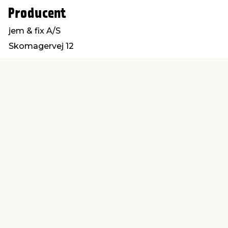
Producent
jem & fix A/S
Skomagervej 12
7100 Vejle
kundeservice@jemfix.com
Find en butik
Kundeservice
nær dig
Åbent alle dage 8 -
Køb i webshop
19
byt i butik