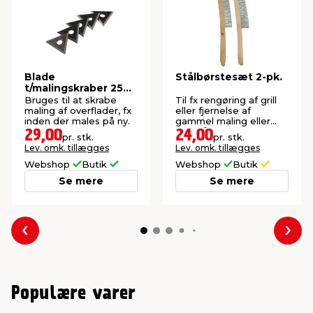
Blade
Stålbørstesæt 2-pk.
t/malingskraber 25
mm 5-pk. - LUXI®
Bruges til at skrabe
Til fx rengøring af grill
maling af overflader, fx
eller fjernelse af
inden der males på ny.
gammel maling eller
rust på jern.
29,00
24,00
pr. stk.
pr. stk.
Lev. omk. tillægges
Lev. omk. tillægges
Webshop
Butik
Webshop
Butik
Se mere
Se mere
Forrige
Næs
Populære varer