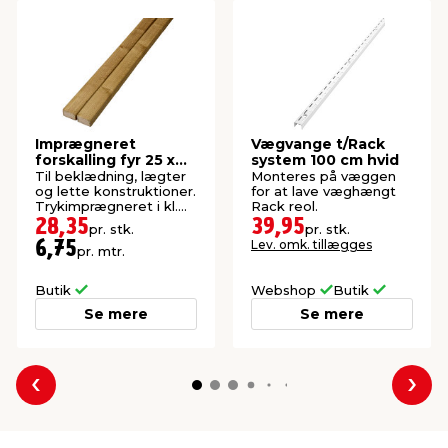
Imprægneret
Vægvange t/Rack
forskalling fyr 25 x
system 100 cm hvid
50 x 4200 mm
Til beklædning, lægter
Monteres på væggen
og lette konstruktioner.
for at lave væghængt
Trykimprægneret i kl.
Rack reol.
NTR AB.
28,35
39,95
pr. stk.
pr. stk.
Lev. omk. tillægges
6,75
pr. mtr.
Butik
Webshop
Butik
Se mere
Se mere
Forrige
Næs