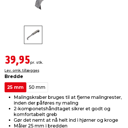
indretning
er & sikkerhed
 fittings
dsbelysning
eklædning
& udendørs spa
r & stilladser
e
behandling
ne, data & TV
& fritid
debeklædning
ing
asser & standere
rier
 sko
39,95
pr. stk.
antning
ri & syltning
Lev. omk. tillægges
Bredde
dyr & ukrudt
25 mm
50 mm
Malingskraber bruges til at fjerne malingrester,
inden der påføres ny maling
2-komponetshåndtaget sikrer et godt og
komfortabelt greb
Gør det nemt at nå helt ind i hjørner og kroge
Måler 25 mm i bredden