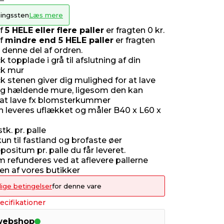
ingssten
Læs mere
af
5 HELE
eller flere paller
er fragten 0 kr.
af
mindre end 5 HELE paller
er fragten
r denne del af ordren.
 topplade i grå til afslutning af din
ck mur
k stenen giver dig mulighed for at lave
og hældende mure, ligesom den kan
l at lave fx blomsterkummer
 leveres uflækket og måler B40 x L60 x
tk. pr. palle
un til fastland og brofaste øer
depositum pr. palle du får leveret.
 refunderes ved at aflevere pallerne
l en af vores butikker
lige betingelser
for denne vare
ecifikationer
 webshop