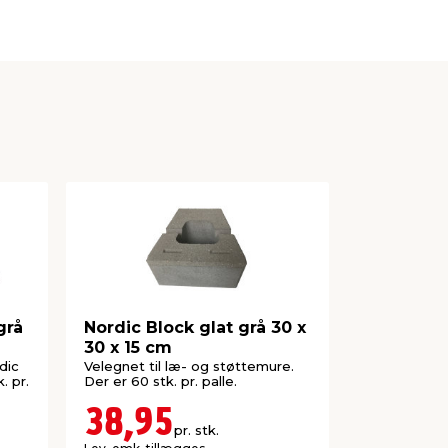
grå
Nordic Block glat grå 30 x
Topplade 
30 x 15 cm
& Lock-Bl
cm
dic
Velegnet til læ- og støttemure.
Passer både
. pr.
Der er 60 stk. pr. palle.
Block XL. 6
stk. på en pa
38,95
84,5
pr. stk.