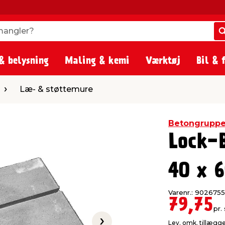
angler?
angler?
& belysning
Maling & kemi
Værktøj
Bil & 
tøttemure
Læ- & støttemure
Betongrupp
Lock-
40 x 
Varenr.: 9026755
79,75
pr. 
Lev. omk. tillægg