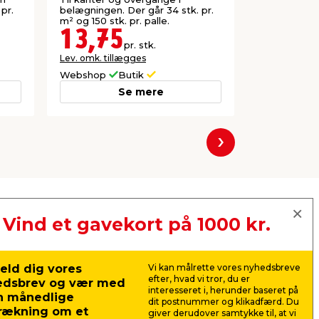
pr.
belægningen. Der går 34 stk. pr.
haven. Der g
m² og 150 stk. pr. palle.
er 72 stk. pr.
13,75
21,9
pr. stk.
Lev. omk. tillægges
Lev. omk. til
Webshop
Butik
Webshop
Se mere
Næste
Vind et gavekort på 1000 kr.
eld dig vores
Vi kan målrette vores nyhedsbreve
efter, hvad vi tror, du er
edsbrev og vær med
interesseret i, herunder baseret på
n månedlige
dit postnummer og klikadfærd. Du
rækning om et
giver derudover samtykke til, at vi