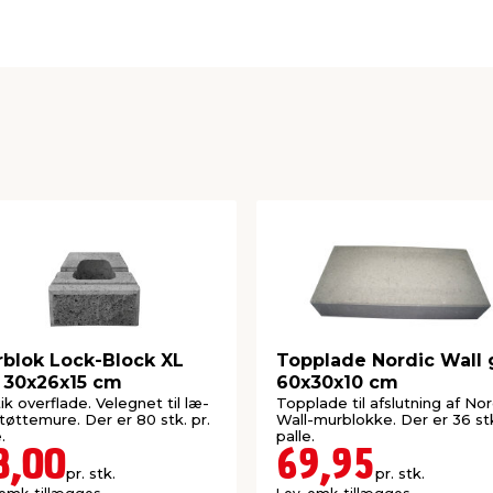
60 cm
20 cm
7 cm
32 stk.
RBR
blok Lock-Block XL
Topplade Nordic Wall 
 30x26x15 cm
60x30x10 cm
ik overflade. Velegnet til læ-
Topplade til afslutning af Nor
tøttemure. Der er 80 stk. pr.
Wall-murblokke. Der er 36 stk
.
palle.
8,00
69,95
pr. stk.
pr. stk.