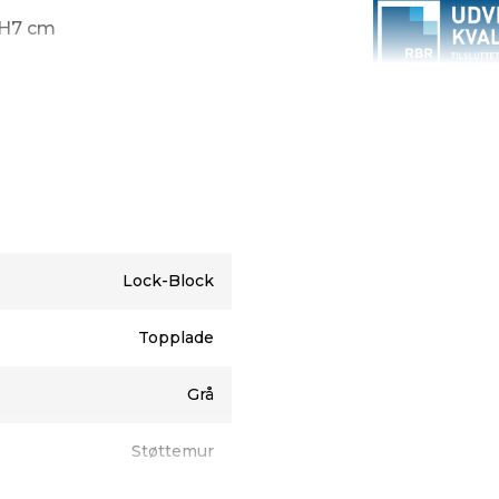
x H7 cm
 adresse
r fragten 0 kr. Ved køb
ten 899 kr. for denne del
Lock-Block
der bliver leveret på din
vere pallerne tilbage til
Topplade
Grå
Støttemur