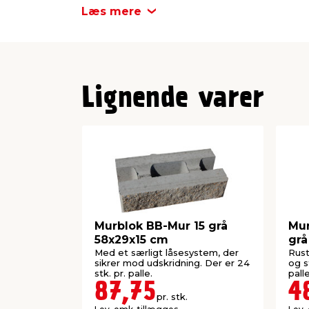
Længde
Læs mere
Bredde
Højde
Lignende varer
Antal pr. palle
Mærke
Murblok BB-Mur 15 grå
Mur
58x29x15 cm
grå
Med et særligt låsesystem, der
Rust
sikrer mod udskridning. Der er 24
og s
stk. pr. palle.
palle
87,75
4
pr. stk.