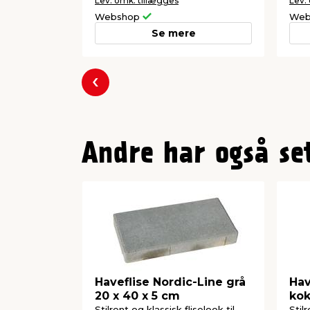
Lev. omk. tillægges
Lev.
Webshop
Web
Se mere
Forrige
Andre har også se
Haveflise Nordic-Line grå
Hav
20 x 40 x 5 cm
kok
Stilrent og klassisk fliselook til
Stil