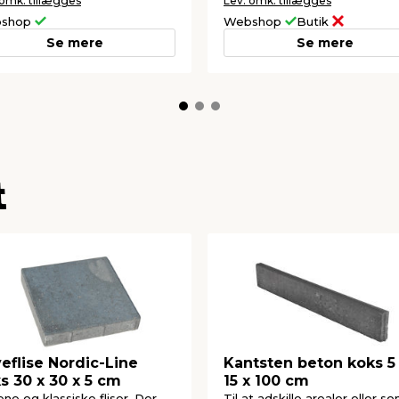
 omk. tillægges
Lev. omk. tillægges
shop
Webshop
Butik
Se mere
Se mere
t
eflise Nordic-Line
Kantsten beton koks 5
s 30 x 30 x 5 cm
15 x 100 cm
rene og klassiske fliser. Der
Til at adskille arealer eller s