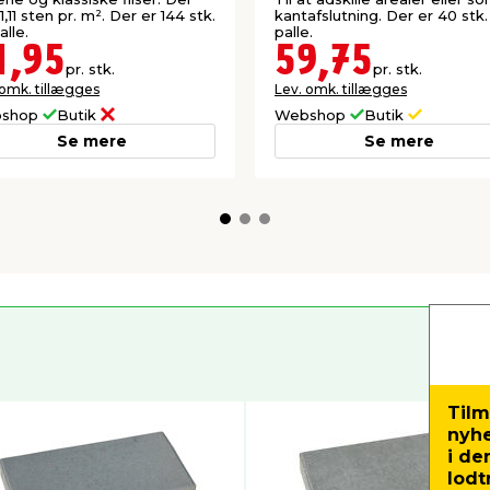
1,11 sten pr. m². Der er 144 stk.
kantafslutning. Der er 40 stk. 
alle.
palle.
1,95
59,75
pr. stk.
pr. stk.
 omk. tillægges
Lev. omk. tillægges
shop
Butik
Webshop
Butik
Se mere
Se mere
Tilm
nyh
i de
lodt