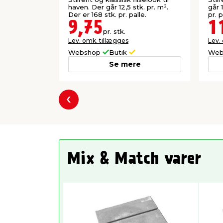
haven. Der går 12,5 stk. pr. m².
går 1
Der er 168 stk. pr. palle.
pr. p
9,75
1
pr. stk.
Lev. omk. tillægges
Lev.
Webshop
Butik
Web
Se mere
Forrige
Mix & Match varer