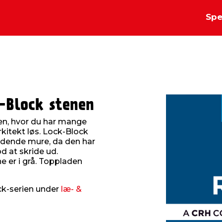
Spe
k-Block stenen
nen, hvor du har mange
rkitekt løs. Lock-Block
ældende mure, da den har
d at skride ud.
e er i grå. Toppladen
ock-serien under
læ- &