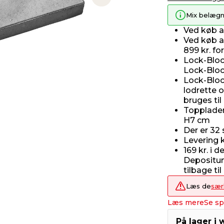
Next slide
Mix belægn
Ved køb 
Ved køb 
899 kr. fo
Lock-Block
Lock-Blo
Lock-Bloc
lodrette 
bruges ti
Toppladen
H7 cm
Der er 32 s
Levering k
169 kr. i 
Depositum
tilbage ti
Læs de
sær
Læs mere
Se sp
På lager i