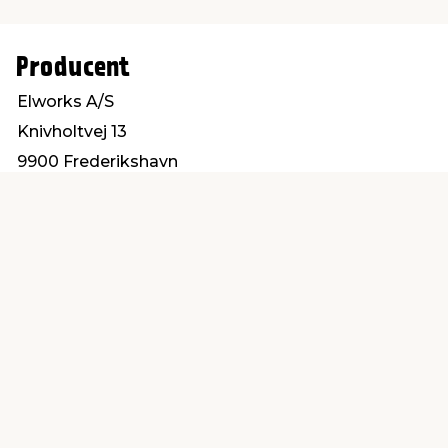
Producent
Elworks A/S
Knivholtvej 13
9900 Frederikshavn
mail@elworks.dk
Find en butik
Kundeservice
nær dig