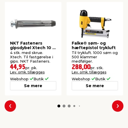
NKT Fasteners
Falke® søm- og
gipsdybel Xtech 10 x
hæftepistol trykluft
50 mm, 4 stk.
4 stk. med skrue.
Til trykluft. 1000 søm og
Xtech. Til fastgørelse i
500 klammer
gips. NKT Fasteners.
medfølger.
44,95
288,00
pr. pk.
pr. stk.
Lev. omk. tillægges
Lev. omk. tillægges
Webshop
Butik
Webshop
Butik
Se mere
Se mere
Forrige
Næs