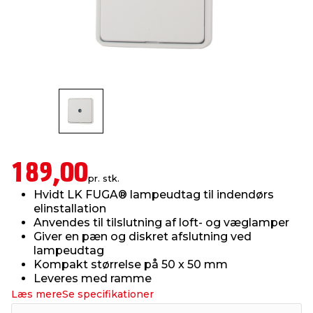
indretning
er & sikkerhed
 fittings
dsbelysning
eklædning
& udendørs spa
r & stilladser
e
behandling
ne, data & TV
& fritid
debeklædning
ing
asser & standere
rier
 sko
antning
ri & syltning
189,00
pr. stk.
Hvidt LK FUGA® lampeudtag til indendørs
dyr & ukrudt
elinstallation
Anvendes til tilslutning af loft- og væglamper
Giver en pæn og diskret afslutning ved
lampeudtag
Kompakt størrelse på 50 x 50 mm
Leveres med ramme
Læs mere
Se specifikationer