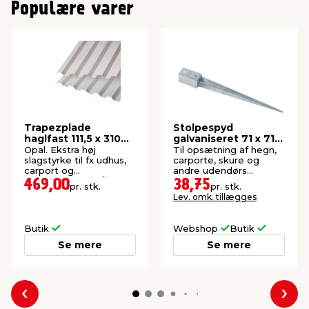
Populære varer
Trapezplade
Stolpespyd
haglfast 111,5 x 310
galvaniseret 71 x 71 x
cm -
750 mm
Opal. Ekstra høj
Til opsætning af hegn,
SUNLUX®2000PC
slagstyrke til fx udhus,
carporte, skure og
carport og
andre udendørs
redskabsrum. 15 års
konstruktioner.
469,00
38,75
pr. stk.
pr. stk.
garanti. Profil 76/18.
Lev. omk. tillægges
Butik
Webshop
Butik
Se mere
Se mere
Forrige
Næs