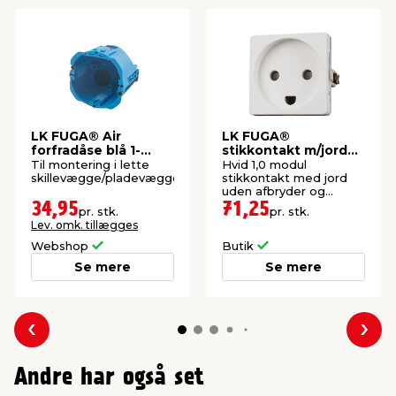
LK FUGA® Air
LK FUGA®
forfradåse blå 1-
stikkontakt m/jord
modul
uden afbryder hvid
Til montering i lette
Hvid 1,0 modul
skillevægge/pladevægge.
stikkontakt med jord
uden afbryder og
ramme.
34,95
71,25
pr. stk.
pr. stk.
Lev. omk. tillægges
Webshop
Butik
Se mere
Se mere
Forrige
Næs
Andre har også set