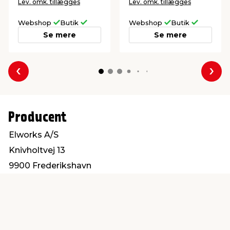
Lev. omk. tillægges
Lev. omk. tillægges
Webshop
Butik
Webshop
Butik
Se mere
Se mere
Forrige
Næs
Producent
Elworks A/S
Knivholtvej 13
9900 Frederikshavn
mail@elworks.dk