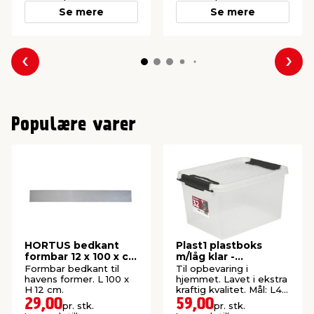
Se mere
Se mere
Forrige
Næs
Populære varer
HORTUS bedkant
Plast1 plastboks
formbar 12 x 100 x cm
m/låg klar -
– galv.
SystemBox 32
Formbar bedkant til
Til opbevaring i
havens former. L 100 x
hjemmet. Lavet i ekstra
H 12 cm.
kraftig kvalitet. Mål: L47
x B34 x H27 cm.
29,00
59,00
pr. stk.
pr. stk.