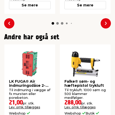
Se mere
Se mere
Forrige
Næs
Andre har også set
LK FUGA® Air
Falke® søm- og
indmuringsdåse 2-
hæftepistol trykluft
modul
Til indmuring i vægge af
Til trykluft. 1000 søm og
fx mursten eller
500 klammer
porebeton.
medfølger.
21,00
288,00
pr. stk.
pr. stk.
Lev. omk. tillægges
Lev. omk. tillægges
Webshop
Webshop
Butik