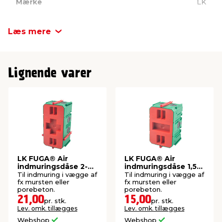
Mærke
LK
Antal pr. pk.
1 stk.
Læs mere
Lignende varer
LK FUGA® Air
LK FUGA® Air
indmuringsdåse 2-
indmuringsdåse 1,5-
modul
modul
Til indmuring i vægge af
Til indmuring i vægge af
fx mursten eller
fx mursten eller
porebeton.
porebeton.
21,00
15,00
pr. stk.
pr. stk.
Lev. omk. tillægges
Lev. omk. tillægges
Webshop
Webshop