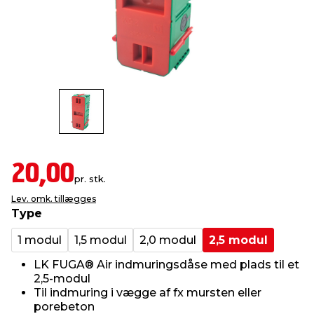
indretning
er & sikkerhed
 fittings
dsbelysning
eklædning
& udendørs spa
r & stilladser
e
behandling
ne, data & TV
& fritid
debeklædning
ing
asser & standere
rier
 sko
antning
ri & syltning
20,00
pr. stk.
Lev. omk. tillægges
dyr & ukrudt
Type
1 modul
1,5 modul
2,0 modul
2,5 modul
LK FUGA® Air indmuringsdåse med plads til et
2,5-modul
Til indmuring i vægge af fx mursten eller
porebeton