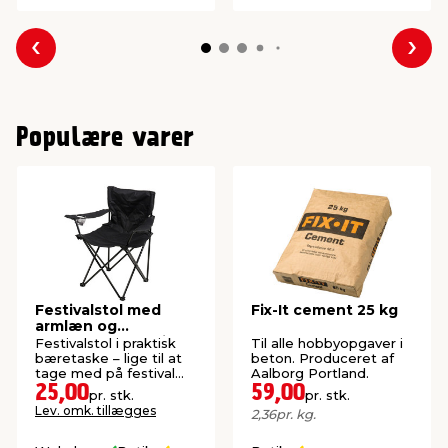
Forrige
Næs
Populære varer
Festivalstol med
Fix-It cement 25 kg
armlæn og
kopholder - Sunlife®
Festivalstol i praktisk
Til alle hobbyopgaver i
bæretaske – lige til at
beton. Produceret af
tage med på festival
Aalborg Portland.
eller camping.
25,00
59,00
pr. stk.
pr. stk.
Lev. omk. tillægges
2,36
pr. kg.