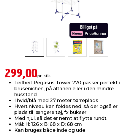
indretning
er & sikkerhed
 fittings
dsbelysning
eklædning
& udendørs spa
r & stilladser
e
behandling
ne, data & TV
& fritid
debeklædning
ing
asser & standere
rier
 sko
antning
ri & syltning
299,00
pr. stk.
Leifheit Pegasus Tower 270 passer perfekt i
dyr & ukrudt
brusenichen, på altanen eller i den mindre
husstand
I hvid/blå med 27 meter tørreplads
Hvert niveau kan foldes ned, så der også er
plads til længere tøj, fx bukser
Med hjul, så det er nemt at flytte rundt
Mål: H: 126 x B: 68 x D: 68 cm
Kan bruges både inde og ude