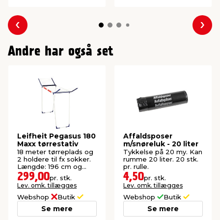
Forrige
Næs
Andre har også set
Leifheit Pegasus 180
Affaldsposer
Maxx tørrestativ
m/snøreluk - 20 liter
18 meter tørreplads og
Tykkelse på 20 my. Kan
2 holdere til fx sokker.
rumme 20 liter. 20 stk.
Længde: 196 cm og
pr. rulle.
højde: 108 cm.
299,00
4,50
pr. stk.
pr. stk.
Lev. omk. tillægges
Lev. omk. tillægges
Webshop
Butik
Webshop
Butik
Se mere
Se mere