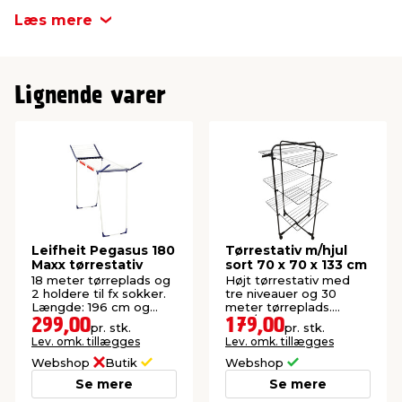
Højde
126 cm
Læs mere
Bredde
68 cm
Lignende varer
Leifheit Pegasus 180
Tørrestativ m/hjul
Maxx tørrestativ
sort 70 x 70 x 133 cm
18 meter tørreplads og
Højt tørrestativ med
2 holdere til fx sokker.
tre niveauer og 30
Længde: 196 cm og
meter tørreplads.
højde: 108 cm.
Inde/ude.
299,00
179,00
pr. stk.
pr. stk.
Lev. omk. tillægges
Lev. omk. tillægges
Webshop
Butik
Webshop
Se mere
Se mere