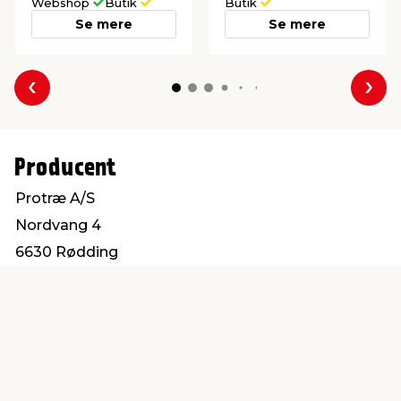
Webshop
Butik
Butik
Se mere
Se mere
Forrige
Næs
Producent
Protræ A/S
Nordvang 4
6630 Rødding
info@protrae.com