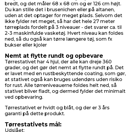
bredt, og det måler 68 x 68 cm og er 126 cm højt.
Du kan stille det i brusenichen eller på altanen,
uden at det optager for meget plads. Selvom det
ikke fylder ret meget, så har det hele 27 meter
tørreplads fordelt på 3 niveauer - det svarer ca. til
2-3 maskinfulde vasketøj. Hvert niveau kan foldes
ned, så du også kan tørre længere tøj, som fx
bukser eller kjoler
Nemt at flytte rundt og opbevare
Tørrestativet har 4 hjul, der alle kan dreje 360
grader, og det gør det nemt at flytte rundt på. Det
er lavet med en rustbeskyttende coating, som gør,
at stativet også kan bruges udendørs uden risiko
for rust. Alle tørreniveauerne foldes helt ned, så
stativet bliver fladt, og dermed fylder det minimalt
ved opbevaring.
Tørrestativet er hvidt og blåt, og der er 3 års
garanti på dette produkt.
Tørrestativets mål:
Udslået: