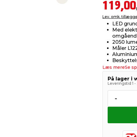
Next slide
119,00
Lev. omk. tillægg
LED grund
Med elekt
omgående
2050 lume
Måler L12
Aluminiu
Beskyttel
Læs mere
Se sp
På lager i
Leveringstid 1 
-