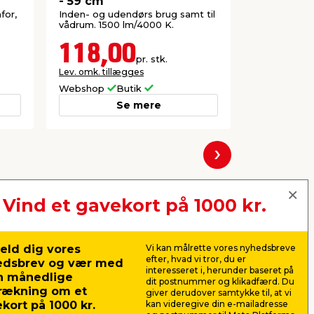
- 59 cm
- 118 cm
for,
Inden- og udendørs brug samt til
Inden- og u
vådrum. 1500 lm/4000 K.
vådrum. 310
118,00
168,
pr. stk.
Lev. omk. tillægges
Lev. omk. til
Webshop
Butik
Webshop
Se mere
Næste
Vind et gavekort på 1000 kr.
eld dig vores
Vi kan målrette vores nyhedsbreve
efter, hvad vi tror, du er
edsbrev og vær med
interesseret i, herunder baseret på
ablad
n månedlige
dit postnummer og klikadfærd. Du
rækning om et
giver derudover samtykke til, at vi
kort på 1000 kr.
kan videregive din e-mailadresse