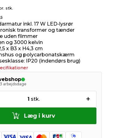
pr. stk.
es
armatur inkl. 17 W LED-lysrør
ronisk transformer og tænder
 uden flimmer
n og 3000 kelvin
2,5 x B3 x H4,3 cm
mshus og polycarbonatskærm
sesklasse: IP20 (indendørs brug)
ecifikationer
 webshop
- 3 arbejdsdage
+
1
stk.
Læg i kurv