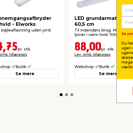
nnemgangsafbryder
LED grundarmatur 9 W
hvid - Elworks
60,5 cm
bøjleaflastning uden jord.
Til indendørs brug. Med LED
Se jem
lysrør i varm hvid. 1050 lm/30
Du hør
4,75
88,00
ugen v
pr. stk.
pr. stk.
ugens 
 omk. tillægges
Lev. omk. tillægges
skarpe
meget
shop
Butik
Webshop
Butik
værktø
Se mere
Se mere