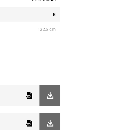
E
122,5 cm
3 cm
4,3 cm
Hvid
IP20