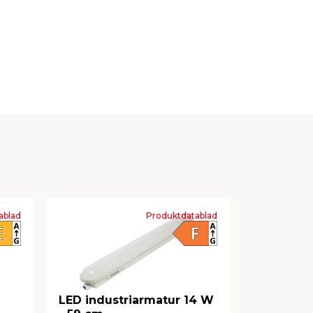
ablad
Produktdatablad
-
LED industriarmatur 14 W
LED indu