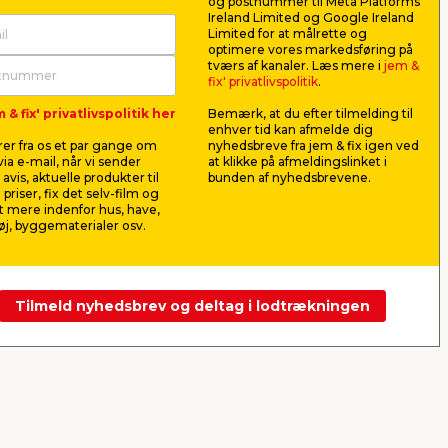
og postnummer til Meta Platforms
Ireland Limited og Google Ireland
Limited for at målrette og
optimere vores markedsføring på
 -
Ledning rund hvid 2 x
Stikkonta
tværs af kanaler. Læs mere i
jem &
0,75 mm² 10 meter -
stænktæt
fix' privatlivspolitik
.
Elworks
Kan bruges som
Enkelt stikk
 & fix' privatlivspolitik her
Bemærk, at du efter tilmelding til
00 K.
monteringsledning samt
enhver tid kan afmelde dig
forlængerledning ved montering
af stikprop og mellemled.
er fra os et par gange om
nyhedsbreve fra jem & fix igen ved
39,00
14,9
ia e-mail, når vi sender
at klikke på afmeldingslinket i
pr. stk.
avis, aktuelle produkter til
bunden af nyhedsbrevene.
Lev. omk. til
3,90
pr. mtr.
 priser, fix det selv-film og
Lev. omk. tillægges
 mere indenfor hus, have,
Webshop
Butik
Webshop
j, byggematerialer osv.
Se mere
Tilmeld nyhedsbrev og deltag i lodtrækningen
Næste