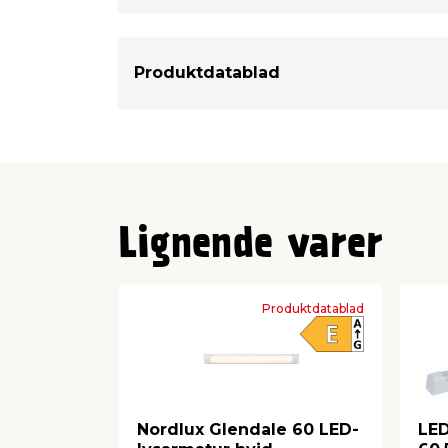
Produktdatablad
Lignende varer
Produktdatablad
Nordlux Glendale 60 LED-
LED