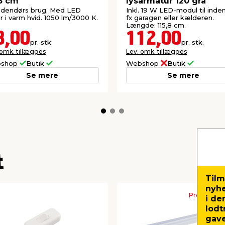
5 cm
lysarmatur 120 grå
indendørs brug. Med LED
Inkl. 19 W LED-modul til inden
ør i varm hvid. 1050 lm/3000 K.
fx garagen eller kælderen.
Længde: 115,8 cm.
8,00
112,00
pr. stk.
pr. stk.
 omk. tillægges
Lev. omk. tillægges
shop
Butik
Webshop
Butik
Se mere
Se mere
t
Tilm
nyh
Produktdat
i de
lodt
gave