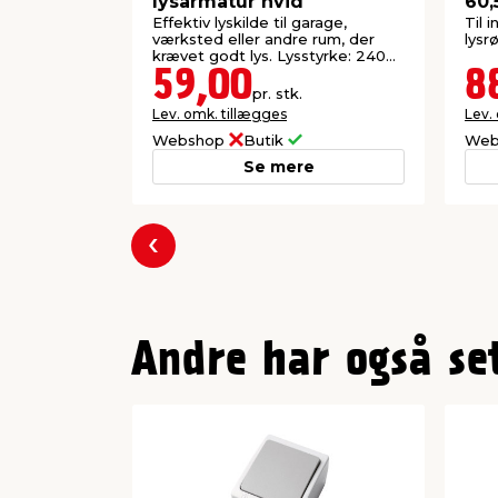
lysarmatur hvid
60,
Effektiv lyskilde til garage,
Til 
værksted eller andre rum, der
lysr
krævet godt lys. Lysstyrke: 2400
lumen.
59,00
8
pr. stk.
Lev. omk. tillægges
Lev.
Webshop
Butik
Web
Se mere
Forrige
Andre har også se