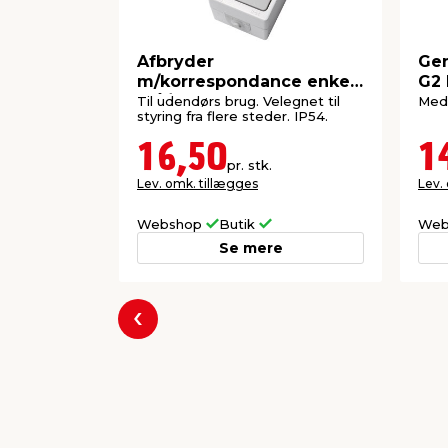
Afbryder
Ge
m/korrespondance enkelt
G2 
grå/hvid - Elworks
Til udendørs brug. Velegnet til
Med 
styring fra flere steder. IP54.
16,50
1
pr. stk.
Lev. omk. tillægges
Lev.
Webshop
Butik
Web
Se mere
Forrige