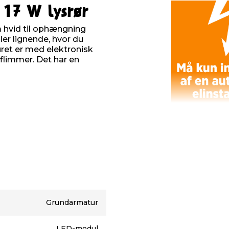
 17 W lysrør
m hvid til ophængning
ler lignende, hvor du
uret er med elektronisk
limmer. Det har en
n installeres og skiftes
carbonatskærm
Grundarmatur
LED-modul