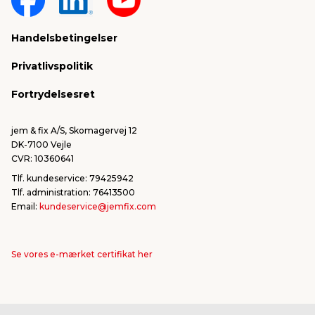
Sponsorater & projekter
Reklamation
Handelsbetingelser
Konkurrencevindere
Varemærker
Privatlivspolitik
FSC®
Falske mails & svindel
Fortrydelsesret
Bliv leverandør/Become supplier
Fortryd ordre
jem & fix A/S, Skomagervej 12
DK-7100 Vejle
CVR: 10360641
Tlf. kundeservice: 79425942
Tlf. administration: 76413500
Email:
kundeservice@jemfix.com
Se vores e-mærket certifikat her