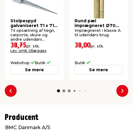
Stolpespyd
Rund pæl
galvaniseret 71 x 71 x
imprægneret Ø70
750 mm
mm x 160 cm
Til opsætning af hegn,
Imprægneret i klasse A
carporte, skure og
til udendørs brug.
andre udendørs
konstruktioner.
38,75
38,00
pr. stk.
pr. stk.
Lev. omk. tillægges
Webshop
Butik
Butik
Se mere
Se mere
Forrige
Næs
Producent
BMC Danmark A/S