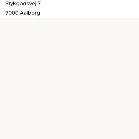
Stykgodsvej 7
9000 Aalborg
info@bmc-danmark.dk
Find en butik
Kundeservice
nær dig
Åbent alle dage 8 -
Køb i webshop
19
byt i butik