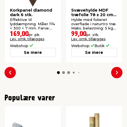
Korkpanel diamond
Svævehylde MDF
dark 6 stk.
træfolie 78 x 20 cm -
DAY
Effektive til
Hylde med folieret
lyddæmpning. Måler 174
overflade i naturtro træ.
× 300 × 7 mm. Farve:
Maks. belastning: 5 kg.
Dark.
Inkl. skjulte beslag.
169,00
99,00
pr. pk.
pr. stk.
FSC®-mærket.
Lev. omk. tillægges
Lev. omk. tillægges
Webshop
Webshop
Butik
Se mere
Se mere
Forrige
Næs
Populære varer