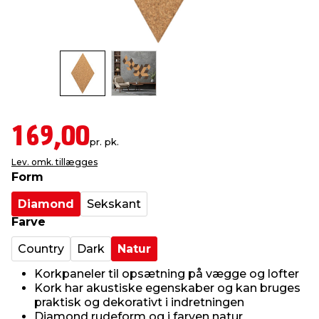
indretning
er & sikkerhed
 fittings
dsbelysning
eklædning
& udendørs spa
r & stilladser
e
behandling
ne, data & TV
& fritid
debeklædning
ing
asser & standere
rier
 sko
169,00
pr. pk.
Lev. omk. tillægges
antning
ri & syltning
Form
Diamond
Sekskant
dyr & ukrudt
Farve
Country
Dark
Natur
Korkpaneler til opsætning på vægge og lofter
Kork har akustiske egenskaber og kan bruges
praktisk og dekorativt i indretningen
Diamond rudeform og i farven natur