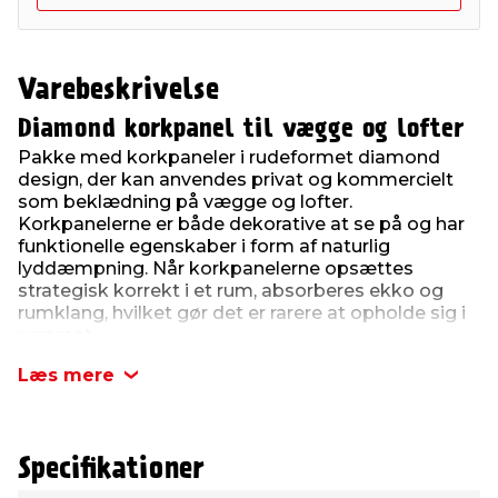
Varebeskrivelse
Diamond korkpanel til vægge og lofter
Pakke med korkpaneler i rudeformet diamond
design, der kan anvendes privat og kommercielt
som beklædning på vægge og lofter.
Korkpanelerne er både dekorative at se på og har
funktionelle egenskaber i form af naturlig
lyddæmpning. Når korkpanelerne opsættes
strategisk korrekt i et rum, absorberes ekko og
rumklang, hvilket gør det er rarere at opholde sig i
rummet.
Denne variant er i farven natur.
Læs mere
Dekorér væggen med korkpaneler
Korkpanelernes kantede design gør dem til
dekorative elementer i sig selv, og det er derfor
Specifikationer
oplagt at bruge panelerne dekorativt i