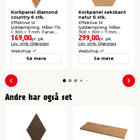
Korkpanel diamond
Korkpanel sekskant
country 6 stk.
natur 6 stk.
Effektive til
Effektive til
lyddæmpning. Måler 174
lyddæmpning. Måler
× 300 × 7 mm. Farve:
300 × 300 × 7 mm.
Country.
Farve: Natur.
169,00
299,00
pr. pk.
pr. pk.
Lev. omk. tillægges
Lev. omk. tillægges
Webshop
Webshop
Se mere
Se mere
Forrige
Næs
Andre har også set