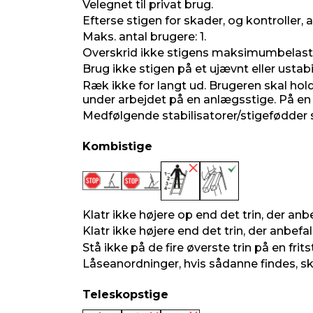
Velegnet til privat brug.
Maks. belastning: 150 kg
Transport længde: 4 m
Efterse stigen for skader, og kontroller,
Udskudt længde: 6,73 meter (til øver
Maks. antal brugere: 1.
Trinafstand: 28 cm
Overskrid ikke stigens maksimumbelastn
Vange: 29 x 55 mm
Brug ikke stigen på et ujævnt eller ustabi
Vægt: 12,4 kg
Ræk ikke for langt ud. Brugeren skal ho
under arbejdet på en anlægsstige. På en
Medfølgende stabilisatorer/stigefødder s
Kombistige
Klatr ikke højere op end det trin, der 
Klatr ikke højere end det trin, der anbefa
Stå ikke på de fire øverste trin på en fr
Låseanordninger, hvis sådanne findes, ska
Teleskopstige