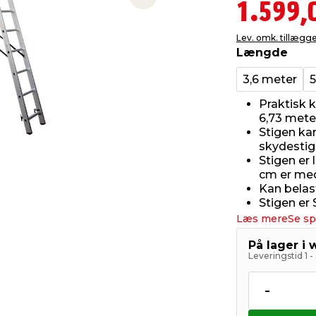
Next slide
1.599,
Lev. omk. tillægg
Længde
3,6 meter
5
Praktisk 
6,73 mete
Stigen ka
skydestig
Stigen er
cm er med 
Kan belast
Stigen er
Læs mere
Se sp
På lager i
Leveringstid 1 
-