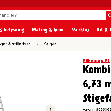
angler?
angler?
& belysning
Maling & kemi
Værktøj
Bil & 
ser
Stiger
iger & stilladser
Stiger
Silkeborg St
Kombi
6,73 m
Stigef
Varenr.: 905606