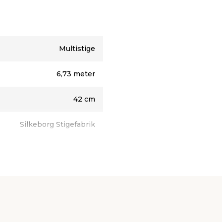
Multistige
6,73 meter
42 cm
Silkeborg Stigefabrik
Aluminium