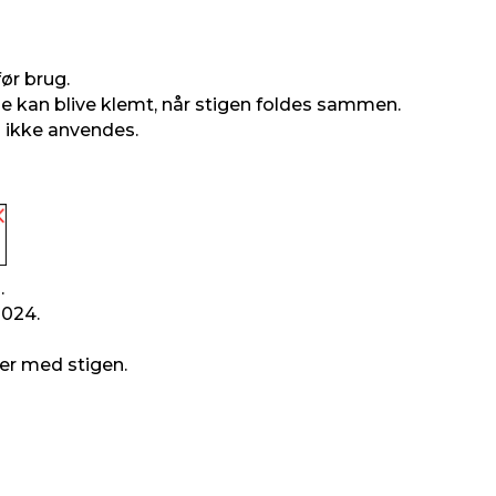
før brug.
de kan blive klemt, når stigen foldes sammen.
 ikke anvendes.
.
P024.
er med stigen.