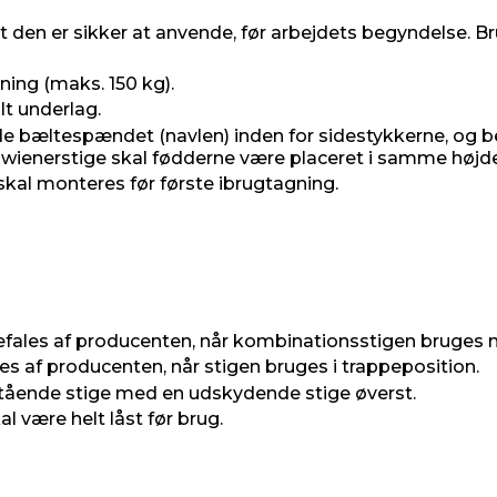
 at den er sikker at anvende, før arbejdets begyndelse. B
ste punkt)
ing (maks. 150 kg).
lt underlag.
lde bæltespændet (navlen) inden for sidestykkerne, og
 wienerstige skal fødderne være placeret i samme højde
kal monteres før første ibrugtagning.
anbefales af producenten, når kombinationsstigen bruges
les af producenten, når stigen bruges i trappeposition.
itstående stige med en udskydende stige øverst.
l være helt låst før brug.