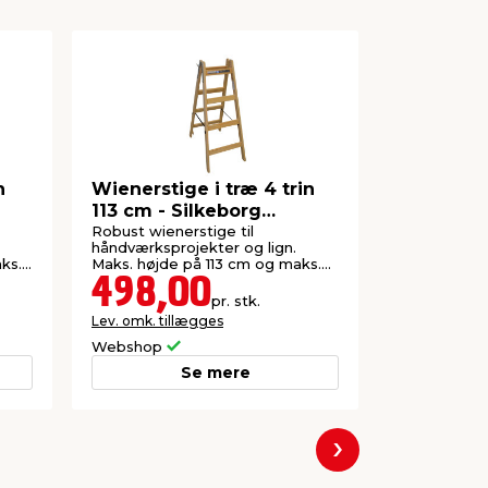
n
Wienerstige i træ 4 trin
Alustige 
113 cm - Silkeborg
- Silkebo
Stigefabrik
Robust wienerstige til
Enkeltstige 
håndværksprojekter og lign.
ks.
Maks. højde på 113 cm og maks.
trinbredde 50 cm.
498,00
399,
pr. stk.
Lev. omk. tillægges
Lev. omk. til
Webshop
Webshop
Se mere
Næste