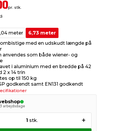
00
pr. stk.
es
,04 meter
6,73 meter
kombistige med en udskudt længde på
r
n anvendes som både wiener- og
e
 lavet i aluminium med en bredde på 42
2 x 14 trin
es op til 150 kg
 SP godkendt samt EN131 godkendt
ecifikationer
 webshop
- 3 arbejdsdage
+
1
stk.