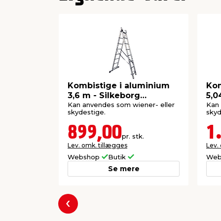
Kombistige i aluminium
Kom
3,6 m - Silkeborg
5,0
Stigefabrik
Sti
Kan anvendes som wiener- eller
Kan 
skydestige.
skyd
899,00
1
pr. stk.
Lev. omk. tillægges
Lev.
Webshop
Butik
Web
Se mere
Forrige