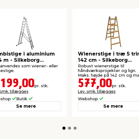
bistige i aluminium
Wienerstige i træ 5 tri
4 m - Silkeborg
142 cm - Silkeborg
gefabrik
Stigefabrik
anvendes som wiener- eller
Robust wienerstige til
estige.
håndværksprojekter og lign.
Maks. højde på 142 cm og ma
trinbredde 54 cm.
.199,00
577,00
pr. stk.
pr. stk.
 omk. tillægges
Lev. omk. tillægges
shop
Butik
Webshop
Se mere
Se mere