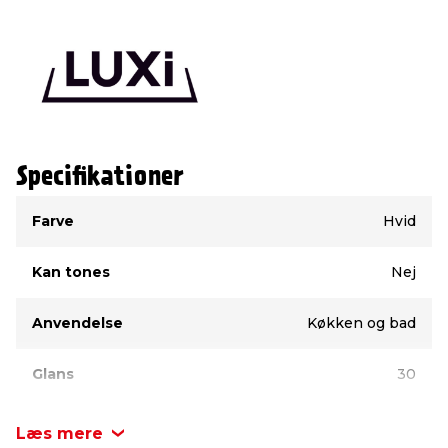
Specifikationer
Type
Værdi
Farve
Hvid
Kan tones
Nej
Anvendelse
Køkken og bad
Glans
30
Mærke
LUXI®
Læs mere