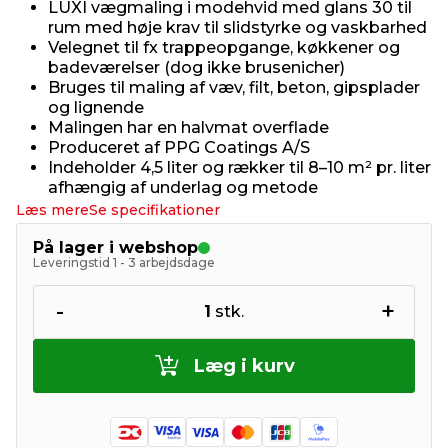
LUXI vægmaling i modehvid med glans 30 til
rum med høje krav til slidstyrke og vaskbarhed
Velegnet til fx trappeopgange, køkkener og
badeværelser (dog ikke brusenicher)
Bruges til maling af væv, filt, beton, gipsplader
og lignende
Malingen har en halvmat overflade
Produceret af PPG Coatings A/S
Indeholder 4,5 liter og rækker til 8–10 m² pr. liter
afhængig af underlag og metode
Læs mere
Se specifikationer
På lager i webshop
Leveringstid 1 - 3 arbejdsdage
-
+
1
stk.
Læg i kurv