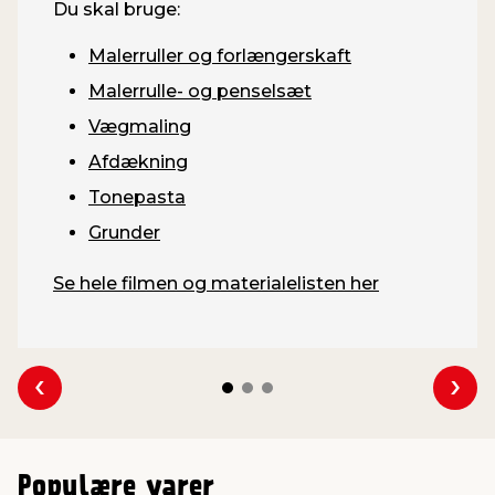
Du skal bruge:
Malerruller og forlængerskaft
Malerrulle- og penselsæt
Vægmaling
Afdækning
Tonepasta
Grunder
Se hele filmen og materialelisten her
Se forrige
Se 
Populære varer