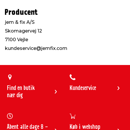
Producent
jem & fix A/S
Skomagervej 12
7100 Vejle
kundeservice@jemfix.com
Find en butik
Kundeservice
nær dig
Åbent alle dage 8 -
Køb i webshop