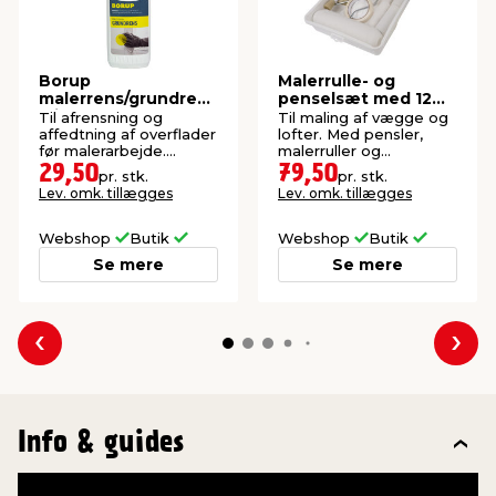
Borup
Malerrulle- og
malerrens/grundrens
penselsæt med 12
1 liter
dele, 25 cm -
Til afrensning og
Til maling af vægge og
Stabile®
affedtning af overflader
lofter. Med pensler,
før malerarbejde.
malerruller og
Koncentreret.
afdækning.
29,50
79,50
pr. stk.
pr. stk.
Lev. omk. tillægges
Lev. omk. tillægges
Webshop
Butik
Webshop
Butik
Se mere
Se mere
Forrige
Næs
Info & guides