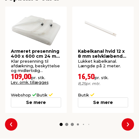
Armeret presenning
Kabelkanal hvid 12 x
400 x 600 cm 24 m² -
8 mm selvklæbende
Garden®
- Elworks
Klar presenning til
Lukket kabelkanal.
afdækning, beskyttelse
Længde på 2 meter.
og midlertidig
overdækning. 24 m².
109,00
16,50
pr. stk.
pr. stk.
Lev. omk. tillægges
8,25
pr. mtr.
Webshop
Butik
Butik
Se mere
Se mere
Forrige
Næs