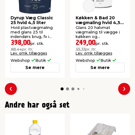
Dyrup Væg Classic
Køkken & Bad 20
25 hvid 4,5 liter
vægmaling hvid 4,5
liter - Stabile®
Hvid plastvægmaling
Glans 20 halvmat
med glans 25 til
vægmaling til vægge i
indendørs brug, fx i
køkken og
køkken og bad. Giver
badeværelse.
398,00
249,00
pr. stk.
pr. stk.
en halvmat, slidstærk
88,44
pr. ltr.
55,33
pr. ltr.
og vaskbar overflade.
Lev. omk. tillægges
Lev. omk. tillægges
Webshop
Butik
Webshop
Butik
Se mere
Se mere
Forrige
Næs
Andre har også set