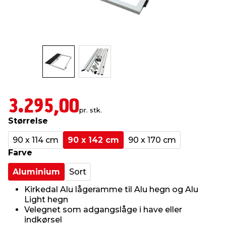
indretning
er & sikkerhed
 fittings
dsbelysning
eklædning
& udendørs spa
r & stilladser
e
behandling
ne, data & TV
& fritid
debeklædning
ing
asser & standere
rier
 sko
3.295,00
pr. stk.
antning
ri & syltning
Størrelse
90 x 114 cm
90 x 142 cm
90 x 170 cm
dyr & ukrudt
Farve
Aluminium
Sort
Kirkedal Alu lågeramme til Alu hegn og Alu
Light hegn
Velegnet som adgangslåge i have eller
indkørsel