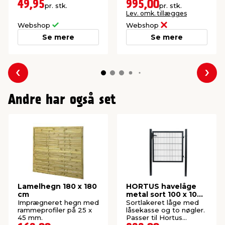
kompositmateriale.
panelhegn. Køb på
49,95
995,00
pr. stk.
pr. stk.
webshop.
Lev. omk. tillægges
Webshop
Webshop
Se mere
Se mere
Forrige
Næs
Andre har også set
Lamelhegn 180 x 180
HORTUS havelåge
cm
metal sort 100 x 100
cm
Imprægneret hegn med
Sortlakeret låge med
rammeprofiler på 25 x
låsekasse og to nøgler.
45 mm.
Passer til Hortus