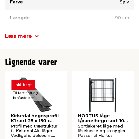
Farve
Sølv
Længde
90 cm
Højde
142 cm
Læs mere
Lignende varer
Inkl. fragt
Til fastland og
brofaste øer
Kirkedal hegnsprofil
HORTUS låge
K1 sort 25 x 150 x
t/panelhegn sort 100
1800 mm
x 100 cm - webshop
Profil med træstruktur
Sortlakeret låge med
til Kirkedal Alu låger.
låsekasse og to nøgler.
Vedligeholdelsesfrit
Passer til Hortus