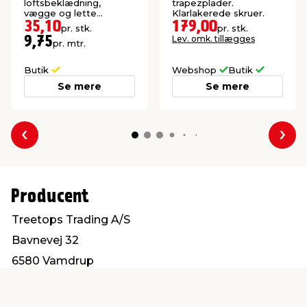
loftsbeklædning,
trapezplader.
vægge og lette
Klarlakerede skruer.
konstruktioner. Høvlet:
35,10
179,00
pr. stk.
pr. stk.
21,5 x 95 mm.
Lev. omk. tillægges
9,75
pr. mtr.
Butik
Webshop
Butik
Se mere
Se mere
Forrige
Næs
Producent
Treetops Trading A/S
Bavnevej 32
6580 Vamdrup
info@treetops.dk