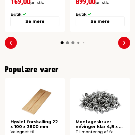
panelhegn.
169,00
899,00
pr. stk.
pr. stk.
Butik
Butik
Se mere
Se mere
Forrige
Næs
Populære varer
Høvlet forskalling 22
Montageskruer
x 100 x 3600 mm
m/vinger klar 4,8 x 35
mm 100 stk.
Velegnet til
Til montering af fx