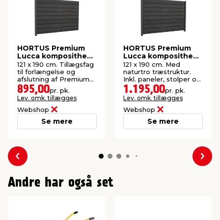
HORTUS Premium
HORTUS Premium
Lucca komposithegn
Lucca komposithegn
tilkøb H121 x B190 cm
startsæt 121 x 190 cm
121 x 190 cm. Tillægsfag
121 x 190 cm. Med
til forlængelse og
naturtro træstruktur.
afslutning af Premium
Inkl. paneler, stolper og
Lucca komposithegn.
skinnesæt.
895,00
1.195,00
pr. pk.
pr. pk.
Lev. omk. tillægges
Lev. omk. tillægges
Webshop
Webshop
Se mere
Se mere
Forrige
Næs
Andre har også set