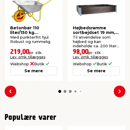
Betonbør 110
Højbedsramme
liter/150 kg
sortbejdset 19 mm,
punkterfri hjul -
120 x 80 x 20 cm
Med punkterfrit hjul.
Til anvendelse som
Garden®
Robust og rummelig.
højbed og kan
indeholde ca. 200 liter
jord. Tykkelse: 19 mm.
219,00
98,00
pr. stk.
pr. stk.
Lev. omk. tillægges
Lev. omk. tillægges
Webshop
Butik
Webshop
Butik
Se mere
Se mere
Forrige
Næs
Populære varer