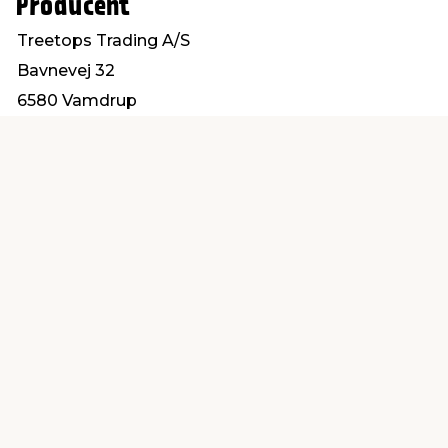
Producent
Treetops Trading A/S
Bavnevej 32
6580 Vamdrup
info@treetops.dk
Find en butik
Kundeservice
nær dig
Åbent alle dage 8 -
Køb i webshop
19
byt i butik