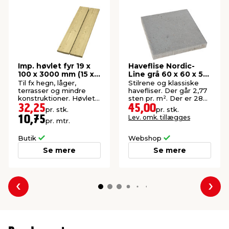
Imp. høvlet fyr 19 x
Haveflise Nordic-
100 x 3000 mm (15 x
Line grå 60 x 60 x 5
95 mm)
cm
Til fx hegn, låger,
Stilrene og klassiske
terrasser og mindre
havefliser. Der går 2,77
konstruktioner. Høvlet:
sten pr. m². Der er 28
15 x 95 mm.
stk. pr. palle.
32,25
45,00
pr. stk.
pr. stk.
Lev. omk. tillægges
10,75
pr. mtr.
Butik
Webshop
Se mere
Se mere
Forrige
Næs