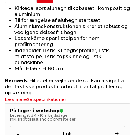
Kirkedal sort aluhegn tilkøbssæt i komposit og
aluminium
Til forlængelse af aluhegn startsæt
Aluminiumskonstruktionen sikrer et robust og
vedligeholdelsesfrit hegn
Laserskårne spor i stolpen for nem
profilmontering
Indeholder 11 stk. K1 hegnsprofiler, 1 stk.
midtstolpe, 1 stk. topskinne og 1 stk.
bundskinne
Mål: H156 x B180 cm
Bemærk
: Billedet er vejledende og kan afvige fra
det faktiske produkt i forhold til antal profiler og
opsætning.
Læs mere
Se specifikationer
På lager i webshop
Leveringstid 4 - 10 arbejdsdage
Inkl. fragt til fastland og brofaste øer
-
+
1
pk.