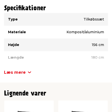
Specifikationer
Type
Værdi
Type
Tilkøbssæt
Materiale
Komposit/aluminium
Højde
156 cm
Længde
180 cm
Mærke
Kirkedal
Læs mere
Stolpe, farve
Sort
Lignende varer
Stolpe, højde
270 cm