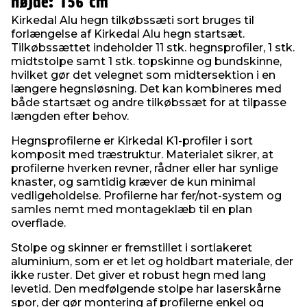
højde: 156 cm
Kirkedal Alu hegn tilkøbssæti sort bruges til
forlængelse af Kirkedal Alu hegn startsæt.
Tilkøbssættet indeholder 11 stk. hegnsprofiler, 1 stk.
midtstolpe samt 1 stk. topskinne og bundskinne,
hvilket gør det velegnet som midtersektion i en
længere hegnsløsning. Det kan kombineres med
både startsæt og andre tilkøbssæt for at tilpasse
længden efter behov.
Hegnsprofilerne er Kirkedal K1-profiler i sort
komposit med træstruktur. Materialet sikrer, at
profilerne hverken revner, rådner eller har synlige
knaster, og samtidig kræver de kun minimal
vedligeholdelse. Profilerne har fer/not-system og
samles nemt med montageklæb til en plan
overflade.
Stolpe og skinner er fremstillet i sortlakeret
aluminium, som er et let og holdbart materiale, der
ikke ruster. Det giver et robust hegn med lang
levetid. Den medfølgende stolpe har laserskårne
spor, der gør montering af profilerne enkel og