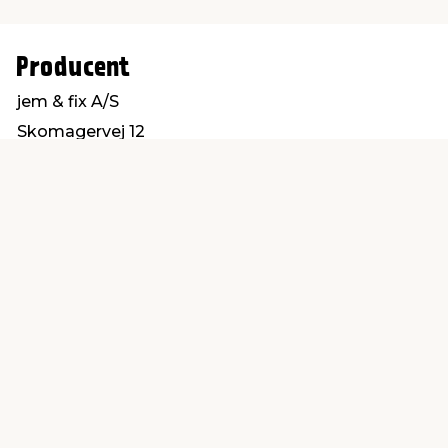
Producent
jem & fix A/S
Skomagervej 12
7100 Vejle
kundeservice@jemfix.com
Find en butik
Kundeservice
nær dig