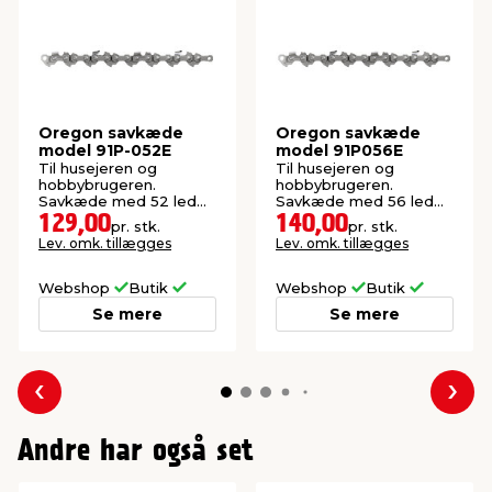
Oregon savkæde
Oregon savkæde
model 91P-052E
model 91P056E
Til husejeren og
Til husejeren og
hobbybrugeren.
hobbybrugeren.
Savkæde med 52 led
Savkæde med 56 led
og 1,3 mm sporbredde.
og 1,3 mm sporbredde.
129,00
140,00
pr. stk.
pr. stk.
Lev. omk. tillægges
Lev. omk. tillægges
Webshop
Butik
Webshop
Butik
Se mere
Se mere
Forrige
Næs
Andre har også set