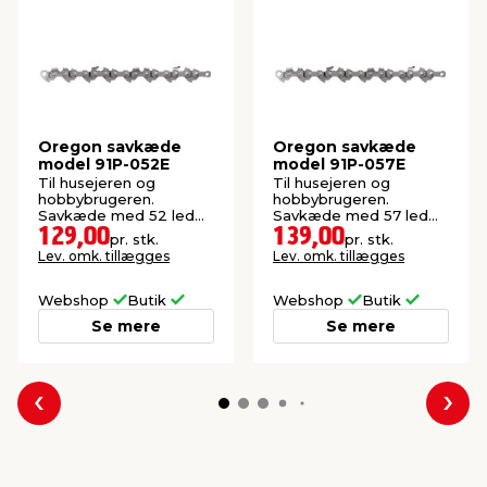
Oregon savkæde
Oregon savkæde
model 91P-052E
model 91P-057E
Til husejeren og
Til husejeren og
hobbybrugeren.
hobbybrugeren.
Savkæde med 52 led
Savkæde med 57 led
og 1,3 mm sporbredde.
og 1,3 mm sporbredde.
129,00
139,00
pr. stk.
pr. stk.
Lev. omk. tillægges
Lev. omk. tillægges
Webshop
Butik
Webshop
Butik
Se mere
Se mere
Forrige
Næs