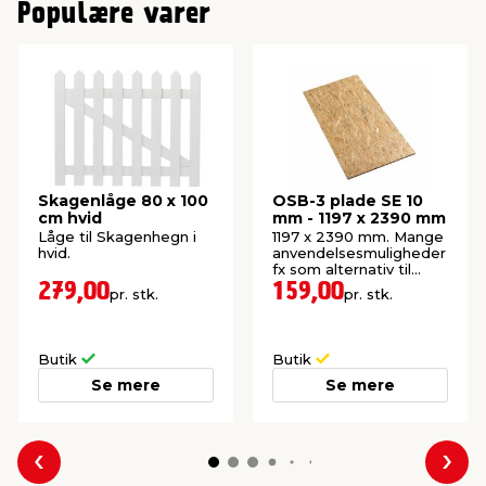
Populære varer
Skagenlåge 80 x 100
OSB-3 plade SE 10
cm hvid
mm - 1197 x 2390 mm
Låge til Skagenhegn i
1197 x 2390 mm. Mange
hvid.
anvendelsesmuligheder
fx som alternativ til
krydsfiner.
279,00
159,00
pr. stk.
pr. stk.
Butik
Butik
Se mere
Se mere
Forrige
Næs