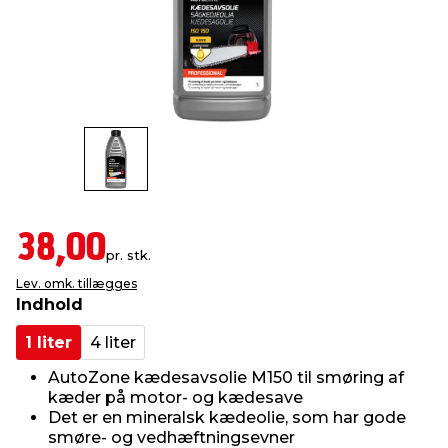
indretning
er & sikkerhed
 fittings
dsbelysning
eklædning
& udendørs spa
r & stilladser
e
behandling
ne, data & TV
& fritid
debeklædning
ing
asser & standere
rier
 sko
antning
ri & syltning
38,00
pr. stk.
Lev. omk. tillægges
dyr & ukrudt
Indhold
1 liter
4 liter
AutoZone kædesavsolie M150 til smøring af
kæder på motor- og kædesave
Det er en mineralsk kædeolie, som har gode
smøre- og vedhæftningsevner