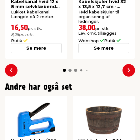
Kabelkanal hvid 12 x
Kabelskjuler hvid 32
8 mm selvklæbende
x 13,5 x 12,7 cm -
- Elworks
Elworks
Lukket kabelkanal.
Hvid kabelskjuler til
Længde på 2 meter.
organisering af
ledninger.
16,50
38,00
pr. stk.
pr. stk.
Lev. omk. tillægges
8,25
pr. mtr.
Butik
Webshop
Butik
Se mere
Se mere
Forrige
Næs
Andre har også set