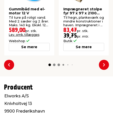
Gummibåd med el-
Imprægneret stolpe
motor 12 V
fyr 97 x 97 x 2100
mm
Til ture på roligt vand.
Til hegn, plankeværk og
Med 2 sæder og 2 årer.
mindre konstruktioner i
Maks. 140 kg. Ekskl. 12
haven. Imprægneret i kl.
V-batteri.
NTR A.
589,00
83,47
pr. stk.
pr. stk.
Lev. omk. tillægges
39,75
pr. mtr.
Webshop
Butik
Se mere
Se mere
Forrige
Næs
Producent
Elworks A/S
Knivholtvej 13
9900 Frederikshavn